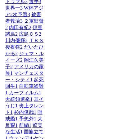
トラブル
3
選手
3
世界一
3
W杯アジ
ア2次予選
3
被害
者救済
3
２軍監督
2
内田有紀
2
伊豆
諸島
2
広島ＣＳ
2
川内優輝
2
ＴＢＳ
後夜祭
2
だいたひ
かる
2
ジェマ・ル
イーズ
2
岡江久美
子
2
アメリカの家
族
1
マンチェスタ
ー・シティ
1
起死
回生
1
自転車盗難
1
カーフィルム
1
大統領選挙
1
耳そ
うじ
1
炎上タレン
ト
1
杉内俊哉
1
哨
戒艦
1
予想外
1
大
反響
1
前編
1
堅実
な生活
1
国旗立て
1
ウェンデルケン