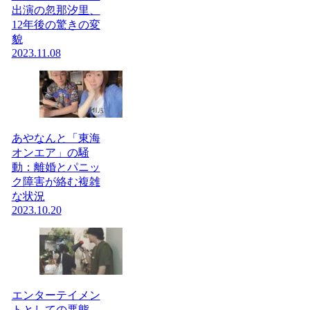
出演の忽那汐里、
12年後の驚きの変
貌
2023.11.08
あやなんと「東海
オンエア」の騒
動：離婚とパニッ
ク障害が絡む複雑
な状況
2023.10.20
エンターテイメン
トとしての悪態…