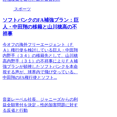
スポーツ
ソフトバンクのFA補強プラン：巨
人・中田翔の移籍と山川穂高の不
祥事
今オフの海外フリーエージェント（Ｆ
Ａ）権行使を検討している巨人・中田翔
内野手（３４）の移籍先として、山川穂
高内野手（３１）の不祥事によりＦＡ補
強プランが頓挫したソフトバンクを本命
視する声が、球界内で飛び交っている。
中田翔のFA権行使とソフト...
音楽レーベル社長、ジャニーズからの利
益全額寄付を決定 – 性的加害問題に対す
る反省と行動