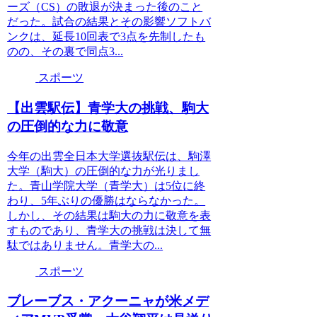
ーズ（CS）の敗退が決まった後のこと
だった。試合の結果とその影響ソフトバ
ンクは、延長10回表で3点を先制したも
のの、その裏で同点3...
スポーツ
【出雲駅伝】青学大の挑戦、駒大
の圧倒的な力に敬意
今年の出雲全日本大学選抜駅伝は、駒澤
大学（駒大）の圧倒的な力が光りまし
た。青山学院大学（青学大）は5位に終
わり、5年ぶりの優勝はならなかった。
しかし、その結果は駒大の力に敬意を表
すものであり、青学大の挑戦は決して無
駄ではありません。青学大の...
スポーツ
ブレーブス・アクーニャが米メデ