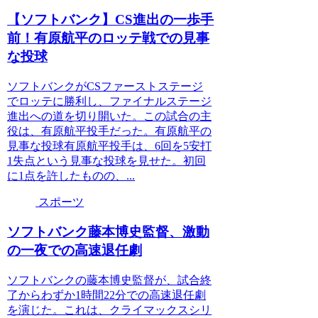
【ソフトバンク】CS進出の一歩手
前！有原航平のロッテ戦での見事
な投球
ソフトバンクがCSファーストステージ
でロッテに勝利し、ファイナルステージ
進出への道を切り開いた。この試合の主
役は、有原航平投手だった。有原航平の
見事な投球有原航平投手は、6回を5安打
1失点という見事な投球を見せた。初回
に1点を許したものの、...
スポーツ
ソフトバンク藤本博史監督、激動
の一夜での高速退任劇
ソフトバンクの藤本博史監督が、試合終
了からわずか1時間22分での高速退任劇
を演じた。これは、クライマックスシリ