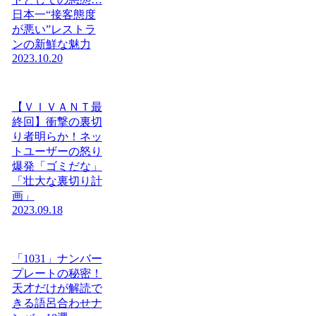
日本一“接客態度
が悪い”レストラ
ンの新鮮な魅力
2023.10.20
【ＶＩＶＡＮＴ最
終回】衝撃の裏切
り者明らか！ネッ
トユーザーの怒り
爆発「ゴミだな」
「壮大な裏切り計
画」
2023.09.18
「1031」ナンバー
プレートの秘密！
天才だけが解読で
きる語呂合わせナ