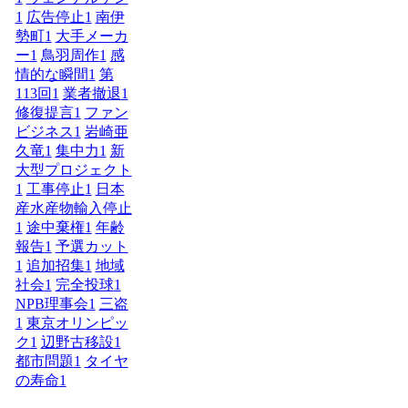
1
広告停止
1
南伊
勢町
1
大手メーカ
ー
1
鳥羽周作
1
感
情的な瞬間
1
第
113回
1
業者撤退
1
修復提言
1
ファン
ビジネス
1
岩崎亜
久竜
1
集中力
1
新
大型プロジェクト
1
工事停止
1
日本
産水産物輸入停止
1
途中棄権
1
年齢
報告
1
予選カット
1
追加招集
1
地域
社会
1
完全投球
1
NPB理事会
1
三盗
1
東京オリンピッ
ク
1
辺野古移設
1
都市問題
1
タイヤ
の寿命
1