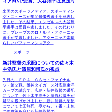
ィアMVP受賞、大谷翔平は見送り
米国のスポーツメディア、スポーティン
グ・ニューズが年間最優秀選手を発表し
ました。その結果、エンゼルスの大谷翔
平選手は受賞を逃しました。その代わり
に、ブレーブスのロナルド・アクーニャ
選手が受賞しました。アクーニャの素晴
らしいパフォーマンスアク...
スポーツ
新井監督の采配についての佐々木
主浩氏と清原和博氏の視点
先日のＪＥＲＡ ＣＳセ・ファイナル
Ｓ・第２戦、阪神タイガース対広島東洋
カープの試合で、広島・新井監督の采配
について、佐々木主浩氏と清原和博氏が
疑問を投げかけました。新井監督の采配
について七回無死一塁から、７番・末包
に強攻策を命じた新井監督の...