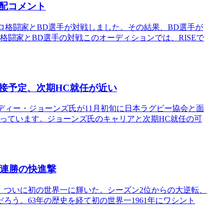
心配コメント
で、プロ格闘家とBD選手が対戦しました。その結果、BD選手が
格闘家とBD選手の対戦このオーディションでは、RISEで
接予定、次期HC就任が近い
ディー・ジョーンズ氏が11月初旬に日本ラグビー協会と面
っています。ジョーンズ氏のキャリアと次期HC就任の可
1連勝の快進撃
、ついに初の世界一に輝いた。シーズン2位からの大逆転、
ろう。63年の歴史を経て初の世界一1961年にワシント