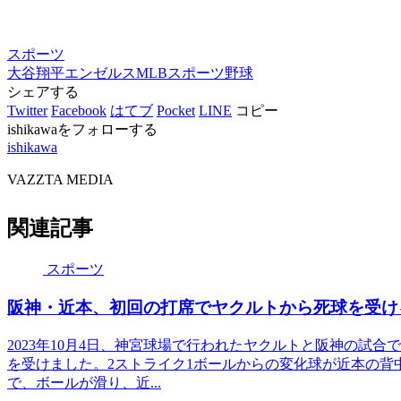
スポーツ
大谷翔平
エンゼルス
MLB
スポーツ
野球
シェアする
Twitter
Facebook
はてブ
Pocket
LINE
コピー
ishikawaをフォローする
ishikawa
VAZZTA MEDIA
関連記事
スポーツ
阪神・近本、初回の打席でヤクルトから死球を受け
2023年10月4日、神宮球場で行われたヤクルトと阪神の試
を受けました。2ストライク1ボールからの変化球が近本の背
で、ボールが滑り、近...