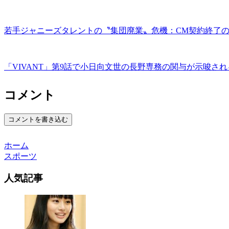
若手ジャニーズタレントの〝集団廃業〟危機：CM契約終了
「VIVANT」第9話で小日向文世の長野専務の関与が示唆さ
コメント
コメントを書き込む
ホーム
スポーツ
人気記事