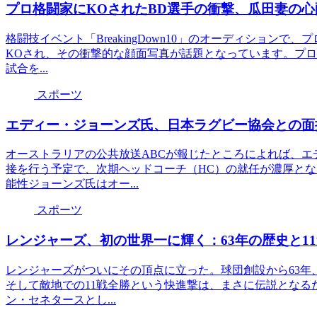
プロ格闘家にKOされたBD選手の衝撃、瓜田妻の
格闘技イベント「BreakingDown10」のオーディション
KOされ、その衝撃的な顔面写真が話題となっています。プロ
試合を...
スポーツ
エディー・ジョーンズ氏、日本ラグビー協会との面
オーストラリアの公共放送ABCが報じたところによれば、エ
接を行う予定で、次期ヘッドコーチ（HC）の就任が濃厚とな
能性ジョーンズ氏はオー...
スポーツ
レンジャーズ、初の世界一に輝く：63年の歴史と1
レンジャーズがついにその頂点に立った。球団創設から63年
そして敵地での11戦全勝という快進撃は、まさに伝説となるだ
ン・セネタースとし...