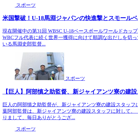
スポーツ
米国撃破！U-18馬淵ジャパンの快進撃とスモール
現在開催中の第31回 WBSC U-18ベースボールワールド
WBCフル代表に続く世界一獲得に向けて順調な出だしを切
いる馬淵史郎監督...
スポーツ
【巨人】阿部慎之助監督、新ジャイアンツ寮の建設
巨人の阿部慎之助監督が、新ジャイアンツ寮の建設スタッフ
葉阿部監督は、新ジャイアンツ寮の建設スタッフに対して、
りまして、毎日ありがとうござ...
スポーツ