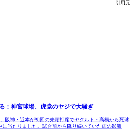
引用元
る：神宮球場、虎党のヤジで大騒ぎ
合で、阪神・近本が初回の先頭打席でヤクルト・高橋から死球
中に当たりました。試合前から降り続いていた雨の影響