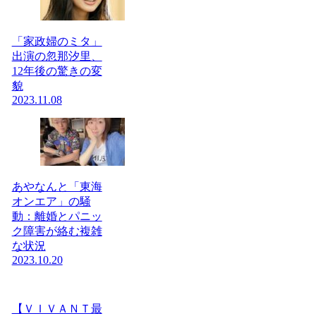
「家政婦のミタ」
出演の忽那汐里、
12年後の驚きの変
貌
2023.11.08
あやなんと「東海
オンエア」の騒
動：離婚とパニッ
ク障害が絡む複雑
な状況
2023.10.20
【ＶＩＶＡＮＴ最