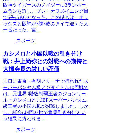
阪神タイガースのノイジーに3ランホー
ムランを許し、プレーオフ16イニング目
で5失点KOとなった。この試合は、オリ
ックスと阪神が3勝3敗のタイで迎えた大
一番だった。宮...
スポーツ
カシメロと小国以載の引き分け
戦：井上尚弥との対戦への期待と
大橋会長の厳しい評価
12日に東京・有明アリーナで行われたス
ーパーバンタム級ノンタイトル10回戦で
は、元世界3階級制覇王者のジョンリー
ル・カシメロと元IBFスーパーバンタム
級王者の小国以載が対戦しました。しか
し、試合は4回27秒で負傷引き分けとい
う結果に終わりま...
スポーツ