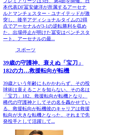
プレミアリーグは3日、第4節を開催。日
本代表DF冨安健洋が所属するアーセナ
ルとマンチェスター・ユナイテッドが激
突し、後半アディショナルタイムの2得
点でアーセナルが3-1の逆転勝利を収め
た。出場停止が明けた冨安はベンチスタ
ート。アーセナルの最...
スポーツ
39歳の守護神、衰えぬ「宝刀」
182の力…救援転向が転機
39歳という年齢にもかかわらず、その投
球術は衰えることを知らない。その名は
「宝刀」182。救援転向が転機となり、
稀代の守護神としてその名を轟かせてい
る。救援転向が転機彼のキャリアは救援
転向が大きな転機となった。それまで先
発投手として活躍して...