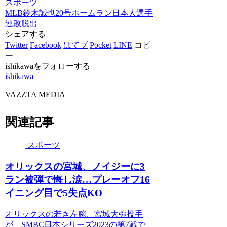
スポーツ
MLB
鈴木誠也
20号ホームラン
日本人選手
連敗脱出
シェアする
Twitter
Facebook
はてブ
Pocket
LINE
コピ
ー
ishikawaをフォローする
ishikawa
VAZZTA MEDIA
関連記事
スポーツ
オリックスの宮城、ノイジーに3
ラン被弾で悔し涙…プレーオフ16
イニング目で5失点KO
オリックスの若き左腕、宮城大弥投手
が、SMBC日本シリーズ2023の第7戦で