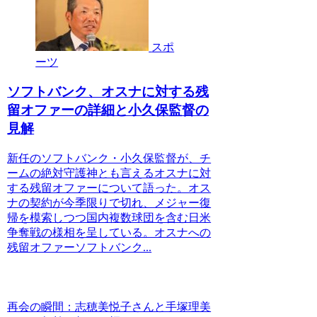
スポ
ーツ
ソフトバンク、オスナに対する残
留オファーの詳細と小久保監督の
見解
新任のソフトバンク・小久保監督が、チ
ームの絶対守護神とも言えるオスナに対
する残留オファーについて語った。オス
ナの契約が今季限りで切れ、メジャー復
帰を模索しつつ国内複数球団を含む日米
争奪戦の様相を呈している。オスナへの
残留オファーソフトバンク...
再会の瞬間：志穂美悦子さんと手塚理美