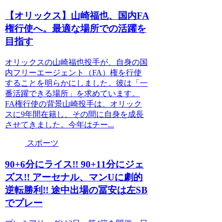
【オリックス】山崎福也、国内FA
権行使へ。最適な場所での活躍を
目指す
オリックスの山崎福也投手が、自身の国
内フリーエージェント（FA）権を行使
することを明らかにしました。彼は「一
番活躍できる場所」を求めています。
FA権行使の背景山崎投手は、オリック
スに9年間在籍し、その間に自身を成長
させてきました。今年はチー...
スポーツ
90+6分にライス!! 90+11分にジェ
ズス!! アーセナル、マンUに劇的
逆転勝利!! 途中出場の冨安は左SB
でプレー