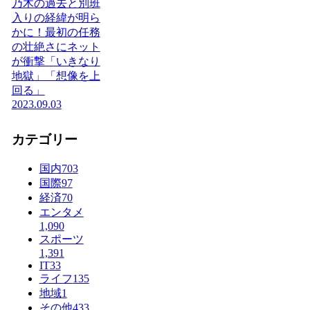
乃木の過去と別班
入りの経緯が明ら
かに！最初の任務
の壮絶さにネット
が衝撃「いきなり
地獄」「想像を上
回る」
2023.09.03
カテゴリー
国内
703
国際
97
経済
70
エンタメ
1,090
スポーツ
1,391
IT
33
ライフ
135
地域
1
その他
433