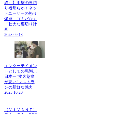
終回】衝撃の裏切
り者明らか！ネッ
トユーザーの怒り
爆発「ゴミだな」
「壮大な裏切り計
画」
2023.09.18
エンターテイメン
トとしての悪態…
日本一“接客態度
が悪い”レストラ
ンの新鮮な魅力
2023.10.20
【ＶＩＶＡＮＴ】