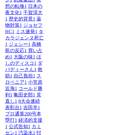
想の転換
1
日本の
夜文化
1
千賀滉大
1
歴史的背景
1
薬
物対策
1
ジョセフ
HC
1
ミス連発
1
タ
カラジェンヌ死亡
1
ジェシー
1
高橋
藍の反応
1
買い占
め
1
大阪の味
1
ほ
しのディスコ
1
ダ
バディーさん
1
救
助
1
自己負担
1
ス
ロベニア
1
小笠原
近海
1
コールド勝
利
1
亀田史郎
1
見
直し
1
8大会連続
表彰台
1
吉田羊
1
プロ通算200号本
塁打
1
経済的支援
1
公式告知
1
カミ
セン
1
汚染水
1
忖