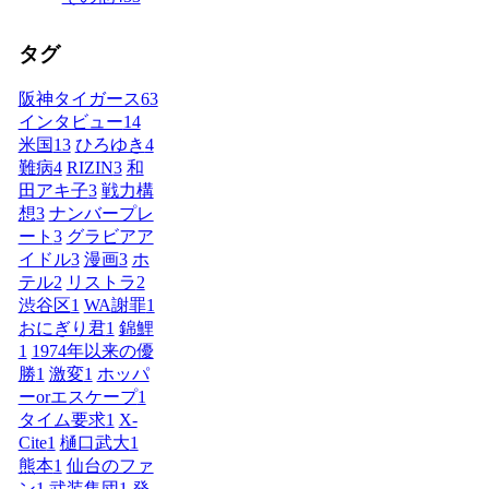
タグ
阪神タイガース
63
インタビュー
14
米国
13
ひろゆき
4
難病
4
RIZIN
3
和
田アキ子
3
戦力構
想
3
ナンバープレ
ート
3
グラビアア
イドル
3
漫画
3
ホ
テル
2
リストラ
2
渋谷区
1
WA謝罪
1
おにぎり君
1
錦鯉
1
1974年以来の優
勝
1
激変
1
ホッパ
ーorエスケープ
1
タイム要求
1
X-
Cite
1
樋口武大
1
熊本
1
仙台のファ
ン
1
武装集団
1
発