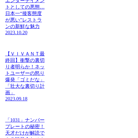
エンターテイメン
トとしての悪態…
日本一“接客態度
が悪い”レストラ
ンの新鮮な魅力
2023.10.20
【ＶＩＶＡＮＴ最
終回】衝撃の裏切
り者明らか！ネッ
トユーザーの怒り
爆発「ゴミだな」
「壮大な裏切り計
画」
2023.09.18
「1031」ナンバー
プレートの秘密！
天才だけが解読で