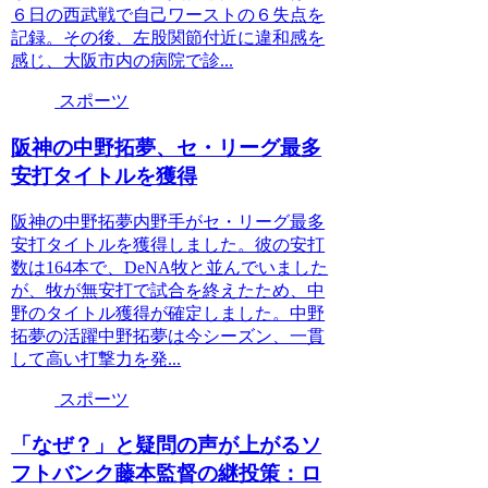
６日の西武戦で自己ワーストの６失点を
記録。その後、左股関節付近に違和感を
感じ、大阪市内の病院で診...
スポーツ
阪神の中野拓夢、セ・リーグ最多
安打タイトルを獲得
阪神の中野拓夢内野手がセ・リーグ最多
安打タイトルを獲得しました。彼の安打
数は164本で、DeNA牧と並んでいました
が、牧が無安打で試合を終えたため、中
野のタイトル獲得が確定しました。中野
拓夢の活躍中野拓夢は今シーズン、一貫
して高い打撃力を発...
スポーツ
「なぜ？」と疑問の声が上がるソ
フトバンク藤本監督の継投策：ロ