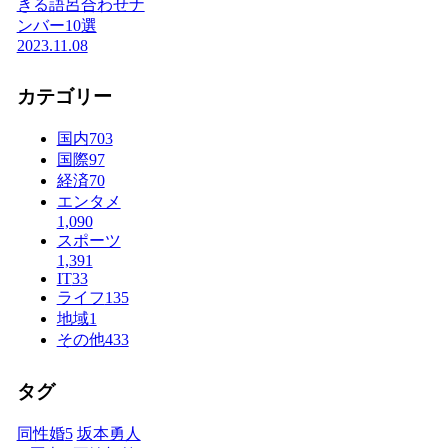
きる語呂合わせナ
ンバー10選
2023.11.08
カテゴリー
国内
703
国際
97
経済
70
エンタメ
1,090
スポーツ
1,391
IT
33
ライフ
135
地域
1
その他
433
タグ
同性婚
5
坂本勇人