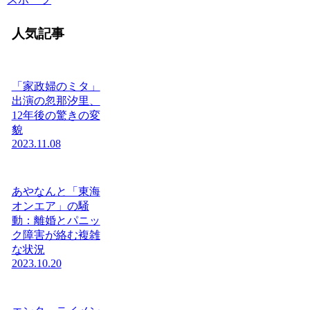
人気記事
「家政婦のミタ」
出演の忽那汐里、
12年後の驚きの変
貌
2023.11.08
あやなんと「東海
オンエア」の騒
動：離婚とパニッ
ク障害が絡む複雑
な状況
2023.10.20