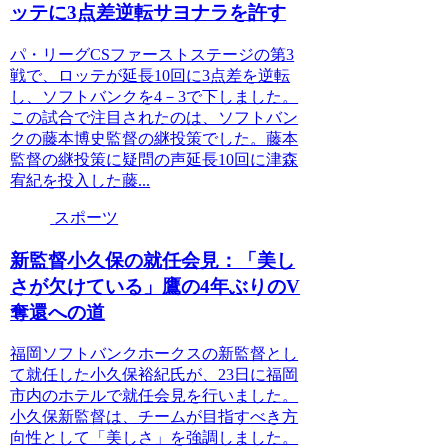
ッテに3点差逆転サヨナラを許す
パ・リーグCSファーストステージの第3
戦で、ロッテが延長10回に3点差を逆転
し、ソフトバンクを4－3で下しました。
この試合で注目されたのは、ソフトバン
クの藤本博史監督の継投策でした。藤本
監督の継投策に疑問の声延長10回に津森
宥紀を投入した藤...
スポーツ
新監督小久保の就任会見：「美し
さが欠けている」鷹の4年ぶりのV
奪還への道
福岡ソフトバンクホークスの新監督とし
て就任した小久保裕紀氏が、23日に福岡
市内のホテルで就任会見を行いました。
小久保新監督は、チームが目指すべき方
向性として「美しさ」を強調しました。