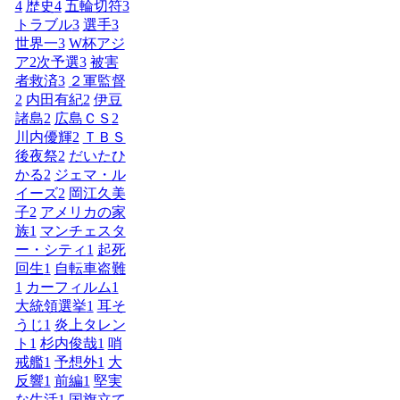
4
歴史
4
五輪切符
3
トラブル
3
選手
3
世界一
3
W杯アジ
ア2次予選
3
被害
者救済
3
２軍監督
2
内田有紀
2
伊豆
諸島
2
広島ＣＳ
2
川内優輝
2
ＴＢＳ
後夜祭
2
だいたひ
かる
2
ジェマ・ル
イーズ
2
岡江久美
子
2
アメリカの家
族
1
マンチェスタ
ー・シティ
1
起死
回生
1
自転車盗難
1
カーフィルム
1
大統領選挙
1
耳そ
うじ
1
炎上タレン
ト
1
杉内俊哉
1
哨
戒艦
1
予想外
1
大
反響
1
前編
1
堅実
な生活
1
国旗立て