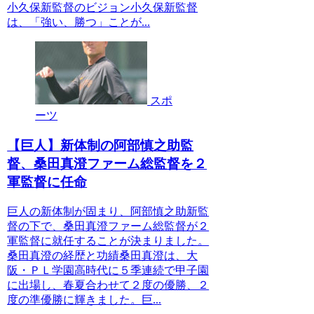
小久保新監督のビジョン小久保新監督
は、「強い、勝つ」ことが...
スポ
ーツ
【巨人】新体制の阿部慎之助監
督、桑田真澄ファーム総監督を２
軍監督に任命
巨人の新体制が固まり、阿部慎之助新監
督の下で、桑田真澄ファーム総監督が２
軍監督に就任することが決まりました。
桑田真澄の経歴と功績桑田真澄は、大
阪・ＰＬ学園高時代に５季連続で甲子園
に出場し、春夏合わせて２度の優勝、２
度の準優勝に輝きました。巨...