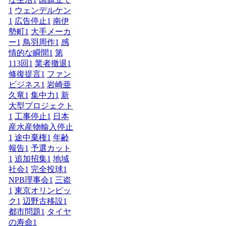
1
ウェンデルケン
1
広告停止
1
南伊
勢町
1
大手メーカ
ー
1
鳥羽周作
1
感
情的な瞬間
1
第
113回
1
業者撤退
1
修復提言
1
ファン
ビジネス
1
岩崎亜
久竜
1
集中力
1
新
大型プロジェクト
1
工事停止
1
日本
産水産物輸入停止
1
途中棄権
1
年齢
報告
1
予選カット
1
追加招集
1
地域
社会
1
完全投球
1
NPB理事会
1
三盗
1
東京オリンピッ
ク
1
辺野古移設
1
都市問題
1
タイヤ
の寿命
1