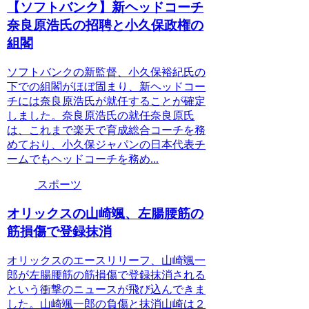
【ソフトバンク】新ヘッドコーチ
奈良原浩氏の招聘と小久保政権の
組閣
ソフトバンクの新監督、小久保裕紀氏の
下での組閣がほぼ固まり、新ヘッドコー
チには奈良原浩氏が就任することが確定
しました。奈良原浩氏の就任奈良原氏
は、これまで楽天で育成総合コーチを務
めており、小久保ジャパンの日本代表チ
ームでもヘッドコーチを務め...
スポーツ
オリックスの山崎颯、左腸腰筋の
筋損傷で登録抹消
オリックスのエースリリーフ、山崎颯一
郎が左腸腰筋の筋損傷で登録抹消される
という衝撃のニュースが飛び込んできま
した。山崎颯一郎の負傷と抹消山崎は２