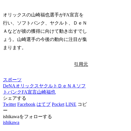
オリックスの山崎福也選手がFA宣言を
行い、ソフトバンク、ヤクルト、ＤｅＮ
Ａなどが彼の獲得に向けて動き出すでし
ょう。山崎選手の今後の動向に注目が集
まります。
引用元
スポーツ
DeNA
オリックス
ヤクルト
ＤｅＮＡ
ソフ
トバンク
FA宣言
山崎福也
シェアする
Twitter
Facebook
はてブ
Pocket
LINE
コピ
ー
ishikawaをフォローする
ishikawa