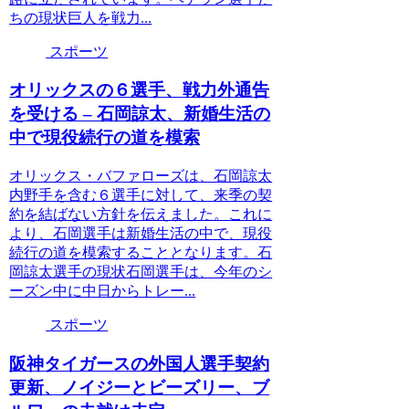
ちの現状巨人を戦力...
スポーツ
オリックスの６選手、戦力外通告
を受ける – 石岡諒太、新婚生活の
中で現役続行の道を模索
オリックス・バファローズは、石岡諒太
内野手を含む６選手に対して、来季の契
約を結ばない方針を伝えました。これに
より、石岡選手は新婚生活の中で、現役
続行の道を模索することとなります。石
岡諒太選手の現状石岡選手は、今年のシ
ーズン中に中日からトレー...
スポーツ
阪神タイガースの外国人選手契約
更新、ノイジーとビーズリー、ブ