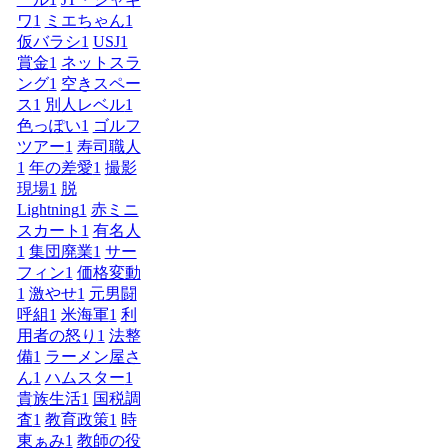
ワ
1
ミエちゃん
1
仮バラシ
1
USJ
1
賞金
1
ネットスラ
ング
1
空きスペー
ス
1
別人レベル
1
色っぽい
1
ゴルフ
ツアー
1
寿司職人
1
年の差愛
1
撮影
現場
1
脱
Lightning
1
赤ミニ
スカート
1
有名人
1
集団廃業
1
サー
フィン
1
価格変動
1
激やせ
1
元男闘
呼組
1
米海軍
1
利
用者の怒り
1
法整
備
1
ラーメン屋さ
ん
1
ハムスター
1
貴族生活
1
国税調
査
1
教育政策
1
時
東ぁみ
1
教師の役