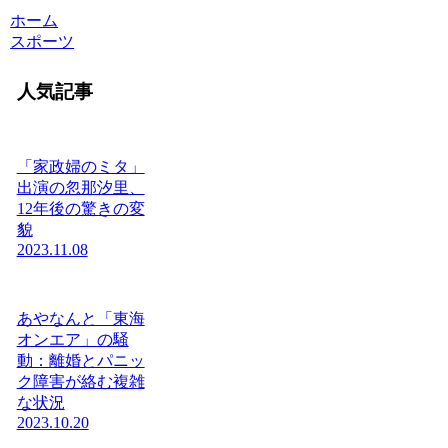
ホーム
スポーツ
人気記事
「家政婦のミタ」
出演の忽那汐里、
12年後の驚きの変
貌
2023.11.08
あやなんと「東海
オンエア」の騒
動：離婚とパニッ
ク障害が絡む複雑
な状況
2023.10.20