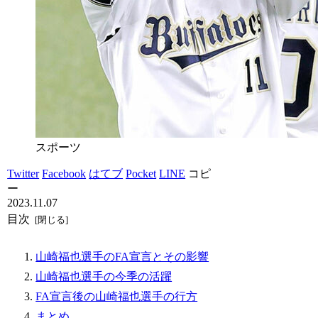
スポーツ
Twitter
Facebook
はてブ
Pocket
LINE
コピ
ー
2023.11.07
目次
山崎福也選手のFA宣言とその影響
山崎福也選手の今季の活躍
FA宣言後の山崎福也選手の行方
まとめ