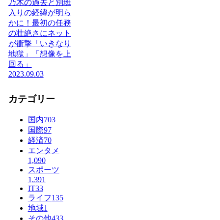
乃木の過去と別班
入りの経緯が明ら
かに！最初の任務
の壮絶さにネット
が衝撃「いきなり
地獄」「想像を上
回る」
2023.09.03
カテゴリー
国内
703
国際
97
経済
70
エンタメ
1,090
スポーツ
1,391
IT
33
ライフ
135
地域
1
その他
433