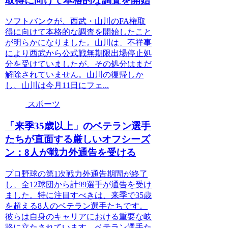
取得に向けて本格的な調査を開始
ソフトバンクが、西武・山川のFA権取
得に向けて本格的な調査を開始したこと
が明らかになりました。山川は、不祥事
により西武から公式戦無期限出場停止処
分を受けていましたが、その処分はまだ
解除されていません。山川の復帰しか
し、山川は今月11日にフェ...
スポーツ
「来季35歳以上」のベテラン選手
たちが直面する厳しいオフシーズ
ン：8人が戦力外通告を受ける
プロ野球の第1次戦力外通告期間が終了
し、全12球団から計99選手が通告を受け
ました。特に注目すべきは、来季で35歳
を超える8人のベテラン選手たちです。
彼らは自身のキャリアにおける重要な岐
路に立たされています。ベテラン選手た