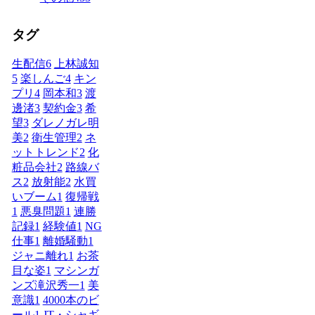
タグ
生配信
6
上林誠知
5
楽しんご
4
キン
プリ
4
岡本和
3
渡
邊渚
3
契約金
3
希
望
3
ダレノガレ明
美
2
衛生管理
2
ネ
ットトレンド
2
化
粧品会社
2
路線バ
ス
2
放射能
2
水買
いブーム
1
復帰戦
1
悪臭問題
1
連勝
記録
1
経験値
1
NG
仕事
1
離婚騒動
1
ジャニ離れ
1
お茶
目な姿
1
マシンガ
ンズ滝沢秀一
1
美
意識
1
4000本のビ
ール
1
JT・シャギ