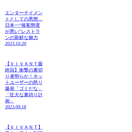
エンターテイメン
トとしての悪態…
日本一“接客態度
が悪い”レストラ
ンの新鮮な魅力
2023.10.20
【ＶＩＶＡＮＴ最
終回】衝撃の裏切
り者明らか！ネッ
トユーザーの怒り
爆発「ゴミだな」
「壮大な裏切り計
画」
2023.09.18
【ＶＩＶＡＮＴ】