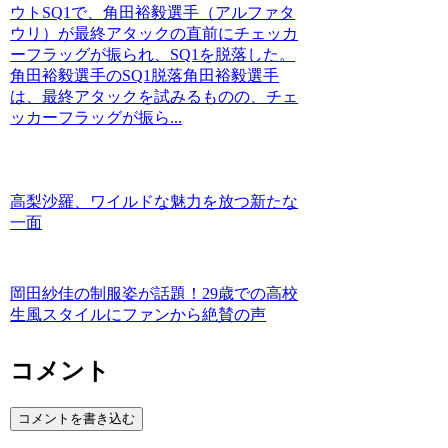
ウトSQ1で、角田裕毅選手（アルファタ
ウリ）が最終アタックの直前にチェッカ
ーフラッグが振られ、SQ1を脱落した。
角田裕毅選手のSQ1脱落角田裕毅選手
は、最終アタックを試みるものの、チェ
ッカーフラッグが振ら...
高梨沙羅、ワイルドな魅力を放つ新たな
一面
岡田紗佳の制服姿が話題！29歳での高校
生風スタイルにファンから絶賛の声
コメント
コメントを書き込む