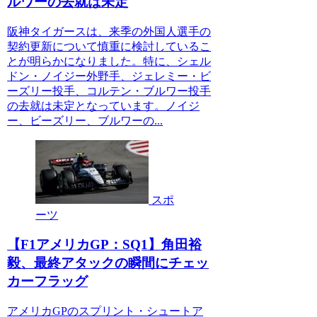
ルワーの去就は未定
阪神タイガースは、来季の外国人選手の
契約更新について慎重に検討しているこ
とが明らかになりました。特に、シェル
ドン・ノイジー外野手、ジェレミー・ビ
ーズリー投手、コルテン・ブルワー投手
の去就は未定となっています。ノイジ
ー、ビーズリー、ブルワーの...
スポ
ーツ
【F1アメリカGP：SQ1】角田裕
毅、最終アタックの瞬間にチェッ
カーフラッグ
アメリカGPのスプリント・シュートア