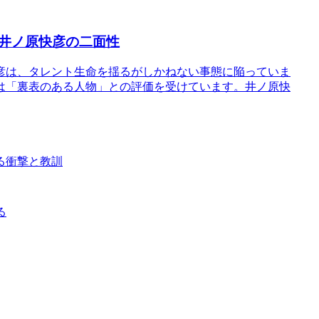
井ノ原快彦の二面性
彦は、タレント生命を揺るがしかねない事態に陥っていま
は「裏表のある人物」との評価を受けています。井ノ原快
る衝撃と教訓
る