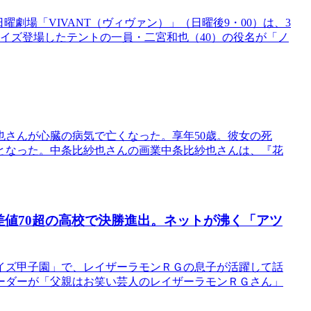
曜劇場「VIVANT（ヴィヴァン）」（日曜後9・00）は、3
ライズ登場したテントの一員・二宮和也（40）の役名が「ノ
さんが心臓の病気で亡くなった。享年50歳。彼女の死
となった。中条比紗也さんの画業中条比紗也さんは、『花
差値70超の高校で決勝進出。ネットが沸く「アツ
イズ甲子園」で、レイザーラモンＲＧの息子が活躍して話
ーダーが「父親はお笑い芸人のレイザーラモンＲＧさん」