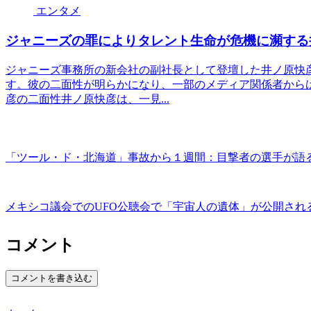
エンタメ
ジャニーズの罪によりタレント生命が危機に瀕する
ジャニーズ事務所の新会社の副社長として登壇した井ノ原快
す。彼の二面性が明らかになり、一部のメディア関係者から
彦の二面性井ノ原快彦は、一見...
「ツール・ド・北海道」事故から１週間：目撃者の選手が語
メキシコ議会でのUFO公聴会で「宇宙人の遺体」が公開され
コメント
コメントを書き込む