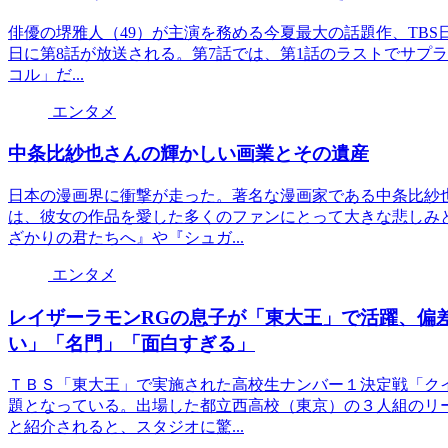
俳優の堺雅人（49）が主演を務める今夏最大の話題作、TBS日
日に第8話が放送される。第7話では、第1話のラストでサプ
コル」だ...
エンタメ
中条比紗也さんの輝かしい画業とその遺産
日本の漫画界に衝撃が走った。著名な漫画家である中条比紗也
は、彼女の作品を愛した多くのファンにとって大きな悲しみ
ざかりの君たちへ』や『シュガ...
エンタメ
レイザーラモンRGの息子が「東大王」で活躍、偏
い」「名門」「面白すぎる」
ＴＢＳ「東大王」で実施された高校生ナンバー１決定戦「ク
題となっている。出場した都立西高校（東京）の３人組のリ
と紹介されると、スタジオに驚...