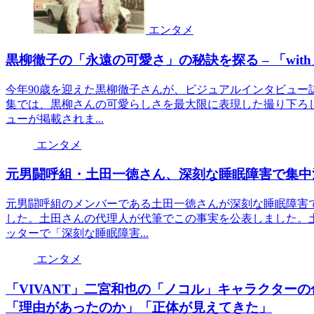
エンタメ
黒柳徹子の「永遠の可愛さ」の秘訣を探る – 「wit
今年90歳を迎えた黒柳徹子さんが、ビジュアルインタビュー誌「
集では、黒柳さんの可愛らしさを最大限に表現した撮り下ろ
ューが掲載されま...
エンタメ
元男闘呼組・土田一徳さん、深刻な睡眠障害で集中
元男闘呼組のメンバーである土田一徳さんが深刻な睡眠障害
した。土田さんの代理人が代筆でこの事実を公表しました。土
ッターで「深刻な睡眠障害...
エンタメ
「VIVANT」二宮和也の「ノコル」キャラクター
「理由があったのか」「正体が見えてきた」