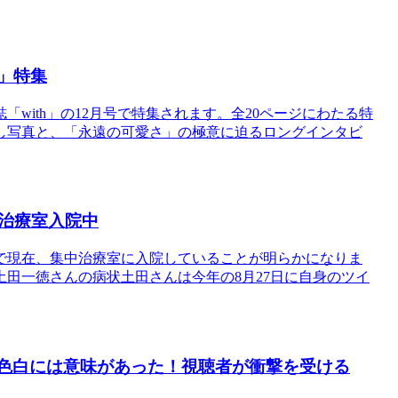
h」特集
with」の12月号で特集されます。全20ページにわたる特
し写真と、「永遠の可愛さ」の極意に迫るロングインタビ
治療室入院中
で現在、集中治療室に入院していることが明らかになりま
田一徳さんの病状土田さんは今年の8月27日に自身のツイ
の色白には意味があった！視聴者が衝撃を受ける