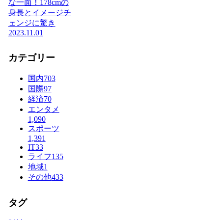
な一面！178cmの
身長とイメージチ
ェンジに驚き
2023.11.01
カテゴリー
国内
703
国際
97
経済
70
エンタメ
1,090
スポーツ
1,391
IT
33
ライフ
135
地域
1
その他
433
タグ