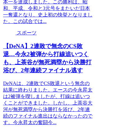
本一を達成しました。この勝利は、昭
和、平成、令和と3元号をまたいだ日本
一奪還となり、史上初の快挙となりまし
た。この試合では...
スポーツ
【DeNA】2連敗で無念のCS敗
退…今永2被弾から打線追いつく
も、上茶谷が無死満塁から決勝打
浴び、2年連続ファイナル逃す
DeNAは、2連敗でCS敗退という無念の
結果に終わりました。エースの今永昇太
は2被弾を喫しましたが、打線は追いつ
くことができました。しかし、上茶谷大
河が無死満塁から決勝打を浴び、2年連
続のファイナル進出はならなかったので
す。今永昇太の奮闘今...