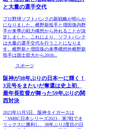
と大量の選手交代
プロ野球ソフトバンクの新戦略が明らか
になりました。椎野新投手と増田珠内野
手が来季の戦力構想から外れることが決
定しました。これにより、ソフトバンク
は大量の選手交代を行うことになりま
す。椎野新と増田珠の来季構想外椎野新
投手は国士舘大から2018...
スポーツ
阪神が38年ぶりの日本一に輝く！
3元号をまたいだ奪還は史上初、
最年長監督が舞った59年ぶりの関
西対決
2023年11月5日、阪神タイガースは
「SMBC日本シリーズ2023」第7戦でオ
リックスに勝利し、38年ぶり2度目の日