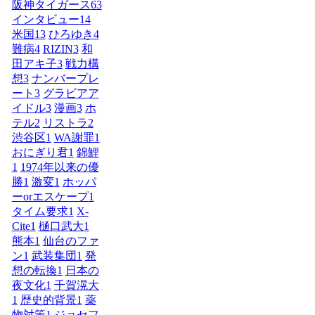
阪神タイガース
63
インタビュー
14
米国
13
ひろゆき
4
難病
4
RIZIN
3
和
田アキ子
3
戦力構
想
3
ナンバープレ
ート
3
グラビアア
イドル
3
漫画
3
ホ
テル
2
リストラ
2
渋谷区
1
WA謝罪
1
おにぎり君
1
錦鯉
1
1974年以来の優
勝
1
激変
1
ホッパ
ーorエスケープ
1
タイム要求
1
X-
Cite
1
樋口武大
1
熊本
1
仙台のファ
ン
1
武装集団
1
発
想の転換
1
日本の
夜文化
1
千賀滉大
1
歴史的背景
1
薬
物対策
1
ジョセフ