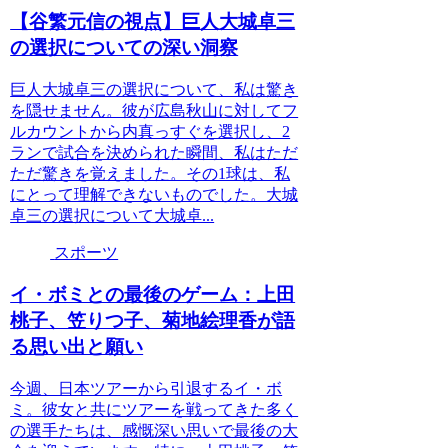
【谷繁元信の視点】巨人大城卓三
の選択についての深い洞察
巨人大城卓三の選択について、私は驚き
を隠せません。彼が広島秋山に対してフ
ルカウントから内真っすぐを選択し、2
ランで試合を決められた瞬間、私はただ
ただ驚きを覚えました。その1球は、私
にとって理解できないものでした。大城
卓三の選択について大城卓...
スポーツ
イ・ボミとの最後のゲーム：上田
桃子、笠りつ子、菊地絵理香が語
る思い出と願い
今週、日本ツアーから引退するイ・ボ
ミ。彼女と共にツアーを戦ってきた多く
の選手たちは、感慨深い思いで最後の大