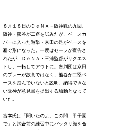
８月１８日のＤｅＮＡ－阪神戦の九回、
阪神・熊谷が二盗を試みたが、ベースカ
バーに入った遊撃・京田の足がベースを
塞ぐ形になった。一度はセーフが宣告さ
れたが、ＤｅＮＡ・三浦監督がリクエス
トし、一転してアウトに。審判団は京田
のプレーが故意ではなく、熊谷が二塁ベ
ースを踏んでいないと説明。納得できな
い阪神が意見書を提出する騒動となって
いた。
宮本氏は「聞いたのよ。この間、甲子園
で」と試合前の練習中にバッタリ顔を合