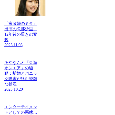
「家政婦のミタ」
出演の忽那汐里、
12年後の驚きの変
貌
2023.11.08
あやなんと「東海
オンエア」の騒
動：離婚とパニッ
ク障害が絡む複雑
な状況
2023.10.20
エンターテイメン
トとしての悪態…