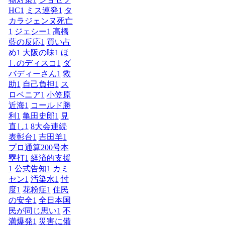
HC
1
ミス連発
1
タ
カラジェンヌ死亡
1
ジェシー
1
高橋
藍の反応
1
買い占
め
1
大阪の味
1
ほ
しのディスコ
1
ダ
バディーさん
1
救
助
1
自己負担
1
ス
ロベニア
1
小笠原
近海
1
コールド勝
利
1
亀田史郎
1
見
直し
1
8大会連続
表彰台
1
吉田羊
1
プロ通算200号本
塁打
1
経済的支援
1
公式告知
1
カミ
セン
1
汚染水
1
忖
度
1
花粉症
1
住民
の安全
1
全日本国
民が同じ思い
1
不
満爆発
1
災害に備