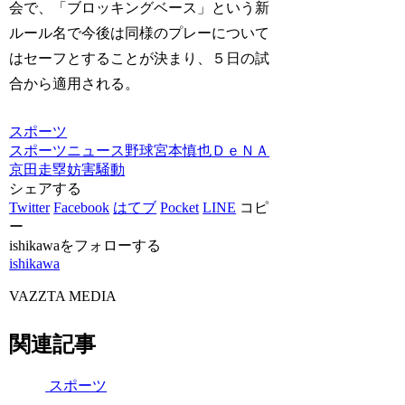
会で、「ブロッキングベース」という新
ルール名で今後は同様のプレーについて
はセーフとすることが決まり、５日の試
合から適用される。
スポーツ
スポーツニュース
野球
宮本慎也
ＤｅＮＡ
京田
走塁妨害騒動
シェアする
Twitter
Facebook
はてブ
Pocket
LINE
コピ
ー
ishikawaをフォローする
ishikawa
VAZZTA MEDIA
関連記事
スポーツ