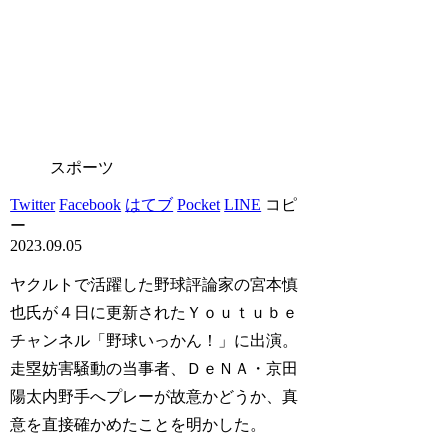
スポーツ
Twitter
Facebook
はてブ
Pocket
LINE
コピ
ー
2023.09.05
ヤクルトで活躍した野球評論家の宮本慎
也氏が４日に更新されたＹｏｕｔｕｂｅ
チャンネル「野球いっかん！」に出演。
走塁妨害騒動の当事者、ＤｅＮＡ・京田
陽太内野手へプレーが故意かどうか、真
意を直接確かめたことを明かした。