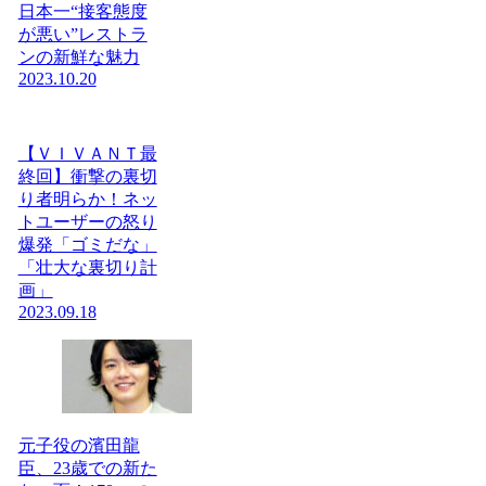
日本一“接客態度
が悪い”レストラ
ンの新鮮な魅力
2023.10.20
【ＶＩＶＡＮＴ最
終回】衝撃の裏切
り者明らか！ネッ
トユーザーの怒り
爆発「ゴミだな」
「壮大な裏切り計
画」
2023.09.18
元子役の濱田龍
臣、23歳での新た