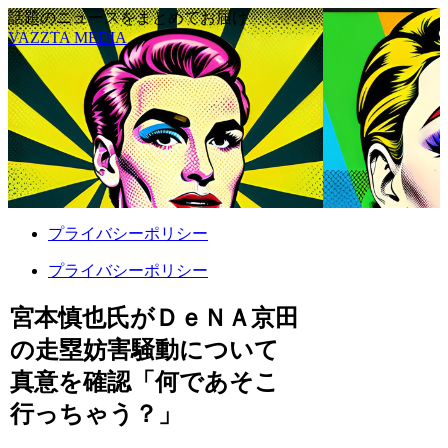
話題のニュースをまとめてお届け
VAZZTA MEDIA
プライバシーポリシー
プライバシーポリシー
宮本慎也氏がＤｅＮＡ京田
の走塁妨害騒動について
真意を確認「何であそこ
行っちゃう？」