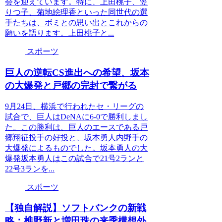
会を迎えています。特に、上田桃子、笠
りつ子、菊地絵理香といった同世代の選
手たちは、ボミとの思い出とこれからの
願いを語ります。上田桃子と...
スポーツ
巨人の逆転CS進出への希望、坂本
の大爆発と戸郷の完封で繋がる
9月24日、横浜で行われたセ・リーグの
試合で、巨人はDeNAに6-0で勝利しまし
た。この勝利は、巨人のエースである戸
郷翔征投手の好投と、坂本勇人内野手の
大爆発によるものでした。坂本勇人の大
爆発坂本勇人はこの試合で21号2ランと
22号3ランを...
スポーツ
【独自解説】ソフトバンクの新戦
略：椎野新と増田珠の来季構想外