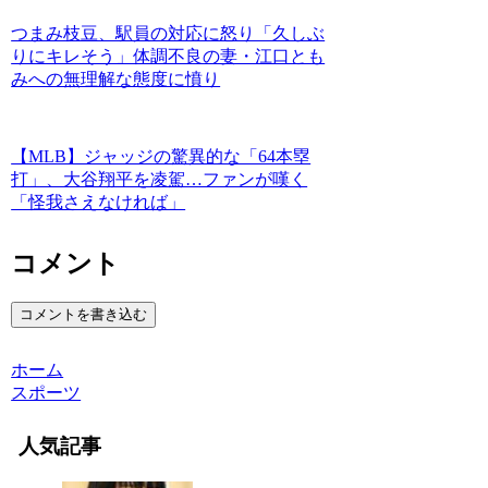
つまみ枝豆、駅員の対応に怒り「久しぶ
りにキレそう」体調不良の妻・江口とも
みへの無理解な態度に憤り
【MLB】ジャッジの驚異的な「64本塁
打」、大谷翔平を凌駕…ファンが嘆く
「怪我さえなければ」
コメント
コメントを書き込む
ホーム
スポーツ
人気記事