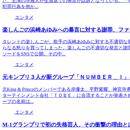
た、主演の堺雅人が生放送での発言が話題となっている。『VI
犯罪行為を他か...
エンタメ
楽しんごの浜崎あゆみへの暴言に対する謝罪、ファ
タレントの楽しんごが、歌手の浜崎あゆみに対する不適切な
らなる怒りを買ってしまった。楽しんごの不適切な発言と謝
ソードをSNSで公開。その中...
エンタメ
元キンプリ３人が新グループ「ＮＵＭＢＥＲ＿Ｉ」
元King & Princeのメンバーである岸優太、平野紫耀、
ターテインメント会社「ＴＯＢＥ」に合流することが発表さ
ープの名前は...
エンタメ
M-1グランプリで初の失格芸人、その衝撃の理由と