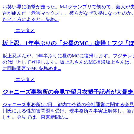
お笑い界に衝撃が走った。M-1グランプリで初めて、芸人が
昏が組んだ「老害マックス」。彼らがなぜ失格になったのか
たところによると、失格...
エンタメ
坂上忍、1年半ぶりの「お昼のMC」復帰！フジ「
坂上忍さんが、1年半ぶりに昼のMCに復帰します。フジテ
の代理として登場します。坂上忍さんのMC復帰坂上さんは
に同時間帯でMCを務めま...
エンタメ
ジャニーズ事務所の会見で望月衣塑子記者が大暴走
ジャニーズ事務所は2日、都内で今後の会社運営に関する会
川氏による性加害問題を受け、現事務所を事実上解体し、新
した。会見では、東京新聞の...