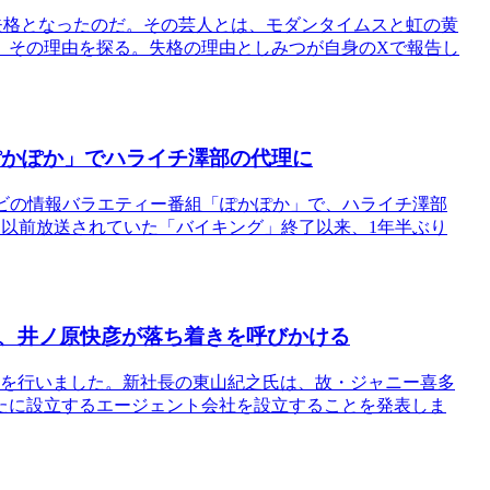
失格となったのだ。その芸人とは、モダンタイムスと虹の黄
、その理由を探る。失格の理由としみつが自身のXで報告し
ぽかぽか」でハライチ澤部の代理に
レビの情報バラエティー番組「ぽかぽか」で、ハライチ澤部
、以前放送されていた「バイキング」終了以来、1年半ぶり
、井ノ原快彦が落ち着きを呼びかける
見を行いました。新社長の東山紀之氏は、故・ジャニー喜多
たに設立するエージェント会社を設立することを発表しま