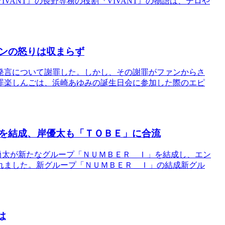
VANT』の長野専務の役割『VIVANT』の物語は、テロや
ンの怒りは収まらず
発言について謝罪した。しかし、その謝罪がファンからさ
罪楽しんごは、浜崎あゆみの誕生日会に参加した際のエピ
を結成、岸優太も「ＴＯＢＥ」に合流
神宮寺勇太が新たなグループ「ＮＵＭＢＥＲ＿Ｉ」を結成し、エン
れました。新グループ「ＮＵＭＢＥＲ＿Ｉ」の結成新グル
は