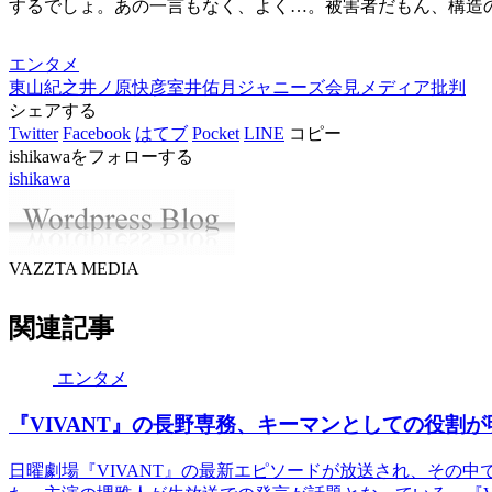
するでしょ。あの一言もなく、よく…。被害者だもん、構造
エンタメ
東山紀之
井ノ原快彦
室井佑月
ジャニーズ会見
メディア批判
シェアする
Twitter
Facebook
はてブ
Pocket
LINE
コピー
ishikawaをフォローする
ishikawa
VAZZTA MEDIA
関連記事
エンタメ
『VIVANT』の長野専務、キーマンとしての役割
日曜劇場『VIVANT』の最新エピソードが放送され、その