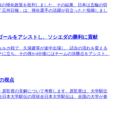
表の帰化政策を批判しました。その結果、日本は五輪の切
「広州日報」は、帰化選手の活躍が目立ったと指摘しまし
ゴールをアシストし、ソシエダの勝利に貢献
ジョルカ戦で、久保建英が途中出場し、試合の流れを変える
チに立ち、その僅か4分後にはチームの決勝点をアシスト。
の視点
・原監督の見解について考察します。原監督は、大学駅伝
全日本大学駅伝の現状全日本大学駅伝は、全国の大学が参