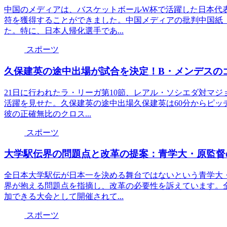
中国のメディアは、バスケットボールW杯で活躍した日本代
符を獲得することができました。中国メディアの批判中国紙
た。特に、日本人帰化選手であ...
スポーツ
久保建英の途中出場が試合を決定！B・メンデスの
21日に行われたラ・リーガ第10節、レアル・ソシエダ対マ
活躍を見せた。久保建英の途中出場久保建英は60分からピッ
彼の正確無比のクロス...
スポーツ
大学駅伝界の問題点と改革の提案：青学大・原監督
全日本大学駅伝が日本一を決める舞台ではないという青学大
界が抱える問題点を指摘し、改革の必要性を訴えています。
加できる大会として開催されて...
スポーツ