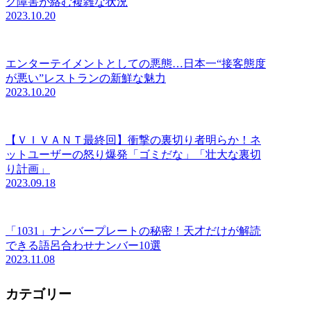
ク障害が絡む複雑な状況
2023.10.20
エンターテイメントとしての悪態…日本一“接客態度
が悪い”レストランの新鮮な魅力
2023.10.20
【ＶＩＶＡＮＴ最終回】衝撃の裏切り者明らか！ネ
ットユーザーの怒り爆発「ゴミだな」「壮大な裏切
り計画」
2023.09.18
「1031」ナンバープレートの秘密！天才だけが解読
できる語呂合わせナンバー10選
2023.11.08
カテゴリー