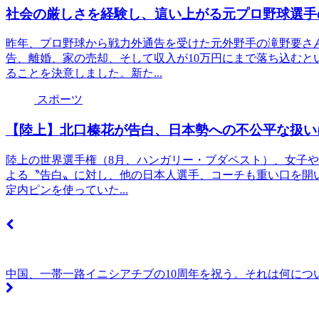
社会の厳しさを経験し、這い上がる元プロ野球選手
昨年、プロ野球から戦力外通告を受けた元外野手の滝野要さ
告、離婚、家の売却、そして収入が10万円にまで落ち込むと
ることを決意しました。新た...
スポーツ
【陸上】北口榛花が告白、日本勢への不公平な扱い
陸上の世界選手権（8月、ハンガリー・ブダペスト）、女子や
よる〝告白〟に対し、他の日本人選手、コーチも重い口を開い
定内ピンを使っていた...
中国、一帯一路イニシアチブの10周年を祝う。それは何につ