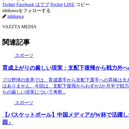
Twitter
Facebook
はてブ
Pocket
LINE
コピー
ishikawaをフォローする
ishikawa
VAZZTA MEDIA
関連記事
スポーツ
育成上がりの厳しい現実：支配下復帰から戦力外へ
プロ野球の世界では、育成選手から支配下選手への昇格は大
はありません。今回は、支配下復帰からわずか2か月半で戦力
ちの厳しい現実について考察...
スポーツ
【バスケットボール】中国メディアがW杯で活躍し
因」