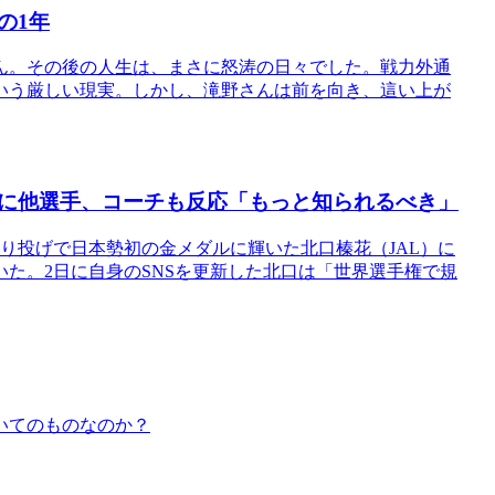
の1年
ん。その後の人生は、まさに怒涛の日々でした。戦力外通
いう厳しい現実。しかし、滝野さんは前を向き、這い上が
に他選手、コーチも反応「もっと知られるべき」
り投げで日本勢初の金メダルに輝いた北口榛花（JAL）に
た。2日に自身のSNSを更新した北口は「世界選手権で規
いてのものなのか？