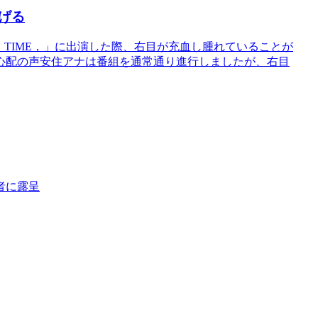
げる
 TIME，」に出演した際、右目が充血し腫れていることが
心配の声安住アナは番組を通常通り進行しましたが、右目
者に露呈