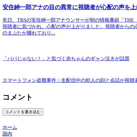
安住紳一郎アナの目の異常に視聴者が心配の声を上
先日、TBSの安住紳一郎アナウンサーが朝の情報番組「THE
視聴者に気づかれ、心配の声が上がりました。視聴者からの
のまぶたが腫れており...
「パパじゃない！」と気づく赤ちゃんのギャン泣きが話題
スマートフォン盗難事件：生配信中の犯人の顔と会話が視聴
コメント
コメントを書き込む
ホーム
国内