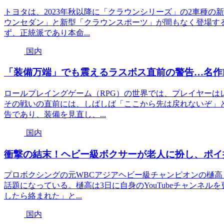
トヨタは、2023年秋以降に「クラウンシリーズ」の2車種
ウンセダン」と新型「クラウンスポーツ」が間もなく登場す
ず、正統派であり本命...
国内
「装備万端」でも震えるラスボス直前の警告…名作
ロールプレイングゲーム（RPG）の世界では、プレイヤーは
その戦いの直前には、しばしば「ここから先は戻れないぞ」
告であり、装備を見直し、...
国内
衝撃の結末！ヘビー級ボクサーが老人に扮し、ポイ
プロボクシングの元WBCアジアヘビー級チャンピオンの樋
話題になっている。樋高は3日に自身のYouTubeチャンネ
したら絡まれた」と...
国内