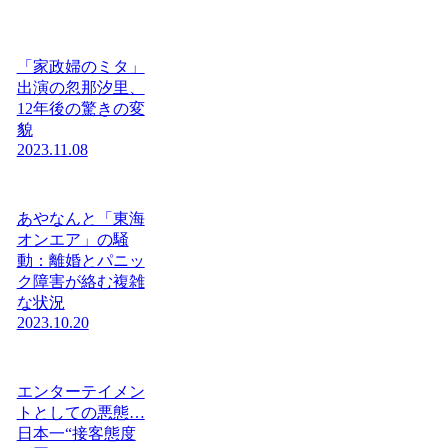
「家政婦のミタ」
出演の忽那汐里、
12年後の驚きの変
貌
2023.11.08
あやなんと「東海
オンエア」の騒
動：離婚とパニッ
ク障害が絡む複雑
な状況
2023.10.20
エンターテイメン
トとしての悪態…
日本一“接客態度