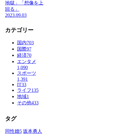
地獄」「想像を上
回る」
2023.09.03
カテゴリー
国内
703
国際
97
経済
70
エンタメ
1,090
スポーツ
1,391
IT
33
ライフ
135
地域
1
その他
433
タグ
同性婚
5
坂本勇人