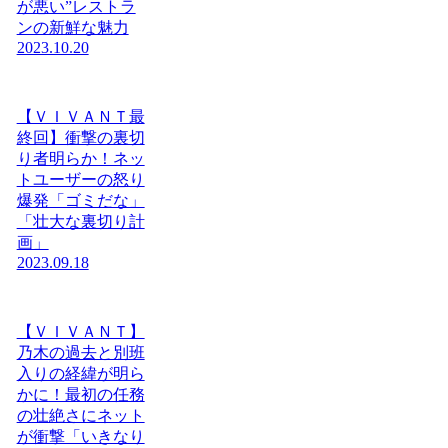
が悪い”レストラ
ンの新鮮な魅力
2023.10.20
【ＶＩＶＡＮＴ最
終回】衝撃の裏切
り者明らか！ネッ
トユーザーの怒り
爆発「ゴミだな」
「壮大な裏切り計
画」
2023.09.18
【ＶＩＶＡＮＴ】
乃木の過去と別班
入りの経緯が明ら
かに！最初の任務
の壮絶さにネット
が衝撃「いきなり