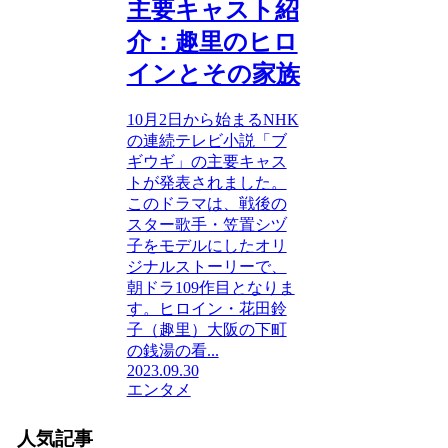
主要キャスト紹
介：趣里のヒロ
インとその家族
10月2日から始まるNHK
の連続テレビ小説「ブ
ギウギ」の主要キャス
トが発表されました。
このドラマは、戦後の
スター歌手・笠置シヅ
子をモデルにしたオリ
ジナルストーリーで、
朝ドラ109作目となりま
す。ヒロイン・花田鈴
子（趣里）大阪の下町
の銭湯の看...
2023.09.30
エンタメ
人気記事