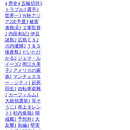
4
歴史
4
五輪切符
3
トラブル
3
選手
3
世界一
3
W杯アジ
ア2次予選
3
被害
者救済
3
２軍監督
2
内田有紀
2
伊豆
諸島
2
広島ＣＳ
2
川内優輝
2
ＴＢＳ
後夜祭
2
だいたひ
かる
2
ジェマ・ル
イーズ
2
岡江久美
子
2
アメリカの家
族
1
マンチェスタ
ー・シティ
1
起死
回生
1
自転車盗難
1
カーフィルム
1
大統領選挙
1
耳そ
うじ
1
炎上タレン
ト
1
杉内俊哉
1
哨
戒艦
1
予想外
1
大
反響
1
前編
1
堅実