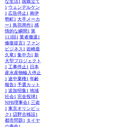
な生活
1
国旗立て
1
ウェンデルケン
1
広告停止
1
南伊
勢町
1
大手メーカ
ー
1
鳥羽周作
1
感
情的な瞬間
1
第
113回
1
業者撤退
1
修復提言
1
ファン
ビジネス
1
岩崎亜
久竜
1
集中力
1
新
大型プロジェクト
1
工事停止
1
日本
産水産物輸入停止
1
途中棄権
1
年齢
報告
1
予選カット
1
追加招集
1
地域
社会
1
完全投球
1
NPB理事会
1
三盗
1
東京オリンピッ
ク
1
辺野古移設
1
都市問題
1
タイヤ
の寿命
1