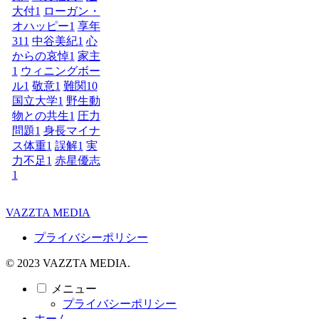
大付
1
ローガン・
オハッピー
1
享年
31
1
中谷美紀
1
心
からの哀悼
1
家主
1
ウィニングボー
ル
1
敬意
1
難関10
国立大学
1
野生動
物との共生
1
圧力
問題
1
身長マイナ
ス体重
1
誤解
1
実
力不足
1
赤星優志
1
VAZZTA MEDIA
プライバシーポリシー
© 2023 VAZZTA MEDIA.
メニュー
プライバシーポリシー
ホーム