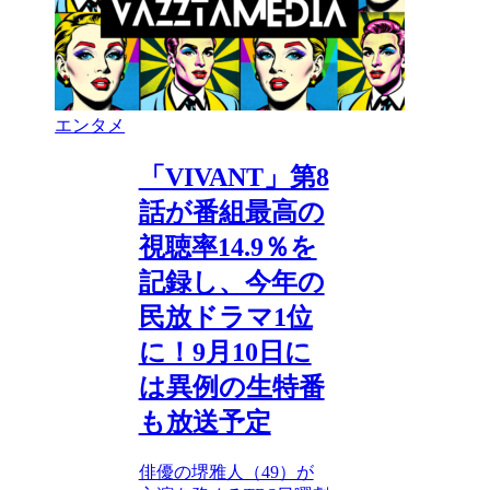
エンタメ
「VIVANT」第8
話が番組最高の
視聴率14.9％を
記録し、今年の
民放ドラマ1位
に！9月10日に
は異例の生特番
も放送予定
俳優の堺雅人（49）が