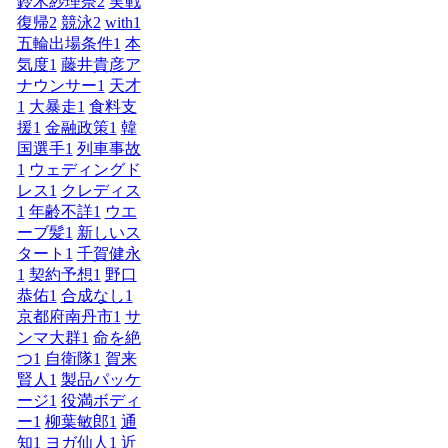
鈴木紗理奈
2
実戦
復帰
2
競泳
2
with
1
五輪出場条件
1
本
気度
1
藤井貴彦ア
ナウンサー
1
天才
1
大暴走
1
食料支
援
1
金融政策
1
韓
国選手
1
列車事故
1
ウェディングド
レス
1
クレディス
1
年齢不詳
1
ウエ
ーブ髪
1
新しいス
タート
1
千賀健永
1
契約予想
1
野口
恭佑
1
合成なし
1
京都府南丹市
1
サ
ンマ大群
1
命を絶
つ
1
自衛隊
1
賀来
賢人
1
製品パッケ
ージ
1
役満ボディ
ー
1
柳葉敏郎
1
通
知
1
ヨガ仙人
1
近