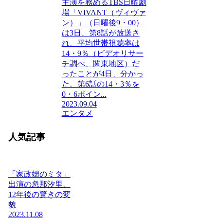
主演を務めるTBS日曜劇
場「VIVANT（ヴィヴァ
ン）」（日曜後9・00）
は3日、第8話が放送さ
れ、平均世帯視聴率は
14・9％（ビデオリサー
チ調べ、関東地区）だ
ったことが4日、分かっ
た。第6話の14・3％を
0・6ポイン...
2023.09.04
エンタメ
人気記事
「家政婦のミタ」
出演の忽那汐里、
12年後の驚きの変
貌
2023.11.08