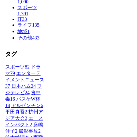
1,090
スポーツ
1,391
IT
33
ライフ
135
地域
1
その他
433
タグ
スポーツ
82
ドラ
マ
79
エンターテ
イメントニュース
37
日本ハム
24
フ
ジテレビ
24
食中
毒
16
バスケW杯
14
アルゼンチン
6
平田真吾
2
杭州ア
ジア大会
2
エース
インパクト
2
床嶋
佳子
2
撮影事故
2