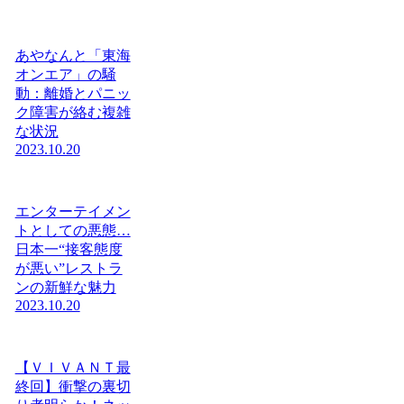
あやなんと「東海
オンエア」の騒
動：離婚とパニッ
ク障害が絡む複雑
な状況
2023.10.20
エンターテイメン
トとしての悪態…
日本一“接客態度
が悪い”レストラ
ンの新鮮な魅力
2023.10.20
【ＶＩＶＡＮＴ最
終回】衝撃の裏切