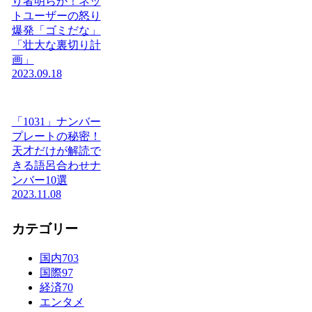
り者明らか！ネッ
トユーザーの怒り
爆発「ゴミだな」
「壮大な裏切り計
画」
2023.09.18
「1031」ナンバー
プレートの秘密！
天才だけが解読で
きる語呂合わせナ
ンバー10選
2023.11.08
カテゴリー
国内
703
国際
97
経済
70
エンタメ