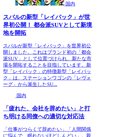
国内
スバルの新型「レイバック」が世
界初公開！ 都会派SUVとして新境
地を開拓
スバルが新型「レイバック」を世界初公
開しました。これはブランド初の「都会
派SUV」として位置づけられ、新たな市
場を開拓することを目指しています。新
型「レイバック」の特徴新型「レイバッ
ク」は、ステーションワゴンの「レヴォ
ーグ」から派生したSU...
国内
「疲れた、会社を辞めたい」と打
ち明ける同僚への適切な対応法
「仕事がつらくて辞めたい」「人間関係
に悩んで、眠れないほどしんどい」。親