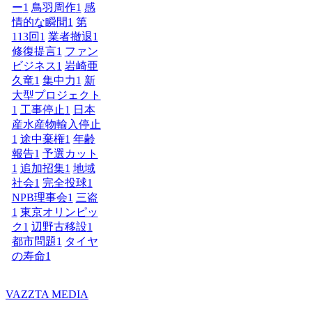
ー
1
鳥羽周作
1
感
情的な瞬間
1
第
113回
1
業者撤退
1
修復提言
1
ファン
ビジネス
1
岩崎亜
久竜
1
集中力
1
新
大型プロジェクト
1
工事停止
1
日本
産水産物輸入停止
1
途中棄権
1
年齢
報告
1
予選カット
1
追加招集
1
地域
社会
1
完全投球
1
NPB理事会
1
三盗
1
東京オリンピッ
ク
1
辺野古移設
1
都市問題
1
タイヤ
の寿命
1
VAZZTA MEDIA