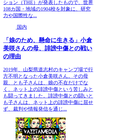
ション（THE）が発表したもので、世界
108カ国・地域の1904校を対象に、研究
力や国際性な...
国内
「娘のため、懸命に生きる」小倉
美咲さんの母、誹謗中傷との戦い
の理由
2019年、山梨県道志村のキャンプ場で行
方不明となった小倉美咲さん。その母
親、とも子さんは、娘の不在だけでな
く、ネット上の誹謗中傷という苦しみと
も闘ってきました。誹謗中傷との闘いと
も子さんは、ネット上の誹謗中傷に屈せ
ず、裁判や情報発信を通じ...