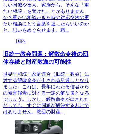
しい同僚や友人、家族から、そんな「重
たい相談」を受けたことがありません
か？重たい相談がきた時の対応突然の重
たい相談にどう言葉を返したらいいのか
と、思いをめぐらせます。精...
国内
旧統一教会問題：解散命令後の団
体存続と財産散逸の可能性
世界平和統一家庭連合（旧統一教会）に
対する解散命令が出される見通しとなり
ました。これは、長年にわたる信者から
の被害報告に対する一定の解決策となる
でしょう。しかし、解散命令が出された
としても、すぐに問題が解決するわけで
はありません。教団の財産...