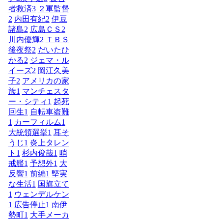
者救済
3
２軍監督
2
内田有紀
2
伊豆
諸島
2
広島ＣＳ
2
川内優輝
2
ＴＢＳ
後夜祭
2
だいたひ
かる
2
ジェマ・ル
イーズ
2
岡江久美
子
2
アメリカの家
族
1
マンチェスタ
ー・シティ
1
起死
回生
1
自転車盗難
1
カーフィルム
1
大統領選挙
1
耳そ
うじ
1
炎上タレン
ト
1
杉内俊哉
1
哨
戒艦
1
予想外
1
大
反響
1
前編
1
堅実
な生活
1
国旗立て
1
ウェンデルケン
1
広告停止
1
南伊
勢町
1
大手メーカ