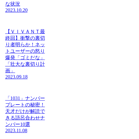
な状況
2023.10.20
【ＶＩＶＡＮＴ最
終回】衝撃の裏切
り者明らか！ネッ
トユーザーの怒り
爆発「ゴミだな」
「壮大な裏切り計
画」
2023.09.18
「1031」ナンバー
プレートの秘密！
天才だけが解読で
きる語呂合わせナ
ンバー10選
2023.11.08