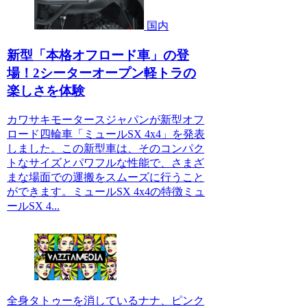
国内
新型「本格オフロード車」の登
場！2シーターオープン軽トラの
楽しさを体験
カワサキモータースジャパンが新型オフ
ロード四輪車「ミュールSX 4x4」を発表
しました。この新型車は、そのコンパク
トなサイズとパワフルな性能で、さまざ
まな場面での運搬をスムーズに行うこと
ができます。ミュールSX 4x4の特徴ミュ
ールSX 4...
全身タトゥーを消しているナナ、ピンク