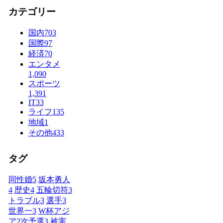
カテゴリー
国内
703
国際
97
経済
70
エンタメ
1,090
スポーツ
1,391
IT
33
ライフ
135
地域
1
その他
433
タグ
同性婚
5
坂本勇人
4
歴史
4
五輪切符
3
トラブル
3
選手
3
世界一
3
W杯アジ
ア2次予選
3
被害