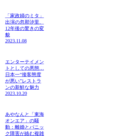
「家政婦のミタ」
出演の忽那汐里、
12年後の驚きの変
貌
2023.11.08
エンターテイメン
トとしての悪態…
日本一“接客態度
が悪い”レストラ
ンの新鮮な魅力
2023.10.20
あやなんと「東海
オンエア」の騒
動：離婚とパニッ
ク障害が絡む複雑