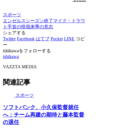
スポーツ
エンゼルス
シーズン終了
マイク・トラウ
ト
手首の怪我
来季の意志
シェアする
Twitter
Facebook
はてブ
Pocket
LINE
コピ
ー
ishikawaをフォローする
ishikawa
VAZZTA MEDIA
関連記事
スポーツ
ソフトバンク、小久保監督就任
へ：チーム再建の期待と藤本監督
の退任