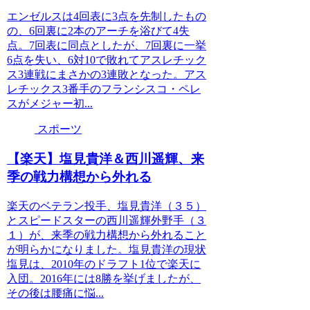
エンゼルスは4回表に3点を先制したもの
の、6回裏に2本のアーチを浴びて4失
点。7回表に同点としたが、7回裏に一挙
6点を失い、6対10で敗れてアスレチック
ス3連戦にまさかの3連敗となった。アス
レチックス3番手のフランシスコ・ペレ
スがメジャー初...
スポーツ
【楽天】塩見貴洋＆西川遥輝、来
季の戦力構想から外れる
楽天のベテラン投手、塩見貴洋（３５）
とスピードスターの西川遥輝外野手（３
１）が、来季の戦力構想から外れること
が明らかになりました。塩見貴洋の現状
塩見は、2010年のドラフト1位で楽天に
入団。2016年には8勝を挙げましたが、
その後は腰痛に悩...