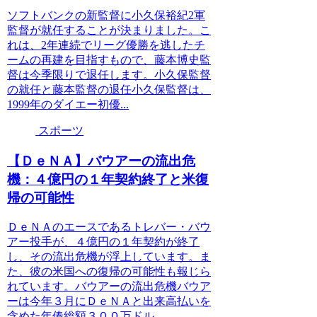
ソフトバンクの新監督に小久保裕紀2軍
監督が就任することが決まりました。こ
れは、2年連続でリーグ優勝を逃したチ
ームの再建を目指すもので、藤本博史監
督は今季限りで退任します。小久保監督
の就任と藤本監督の退任小久保監督は、
1999年のダイエー初優...
スポーツ
【ＤｅＮＡ】バウアーの流出危
機：４億円の１年契約終了と米復
帰の可能性
ＤｅＮＡのエースであるトレバー・バウ
アー投手が、４億円の１年契約が終了
し、その流出危機が浮上しています。ま
た、彼の米国への復帰の可能性も報じら
れています。バウアーの流出危機バウア
ーは今年３月にＤｅＮＡと出来高払いを
含めた年俸総額３００万ドル...