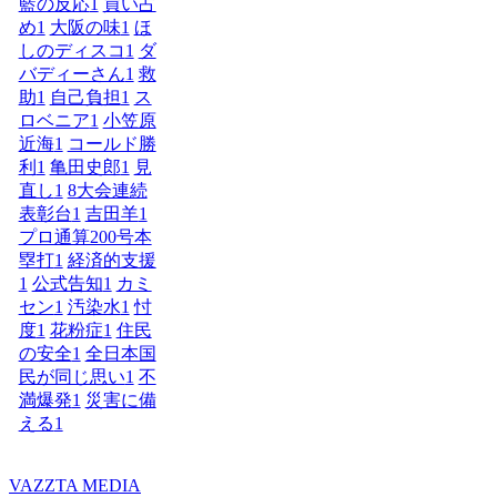
藍の反応
1
買い占
め
1
大阪の味
1
ほ
しのディスコ
1
ダ
バディーさん
1
救
助
1
自己負担
1
ス
ロベニア
1
小笠原
近海
1
コールド勝
利
1
亀田史郎
1
見
直し
1
8大会連続
表彰台
1
吉田羊
1
プロ通算200号本
塁打
1
経済的支援
1
公式告知
1
カミ
セン
1
汚染水
1
忖
度
1
花粉症
1
住民
の安全
1
全日本国
民が同じ思い
1
不
満爆発
1
災害に備
える
1
VAZZTA MEDIA