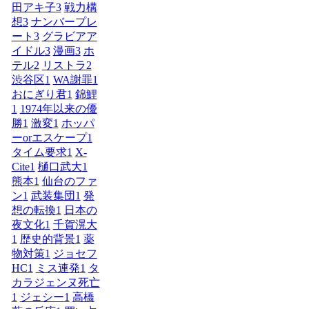
田アキ子
3
戦力構
想
3
ナンバープレ
ート
3
グラビアア
イドル
3
漫画
3
ホ
テル
2
リストラ
2
渋谷区
1
WA謝罪
1
おにぎり君
1
錦鯉
1
1974年以来の優
勝
1
激変
1
ホッパ
ーorエスケープ
1
タイム要求
1
X-
Cite
1
樋口武大
1
熊本
1
仙台のファ
ン
1
武装集団
1
発
想の転換
1
日本の
夜文化
1
千賀滉大
1
歴史的背景
1
薬
物対策
1
ジョセフ
HC
1
ミス連発
1
タ
カラジェンヌ死亡
1
ジェシー
1
高橋