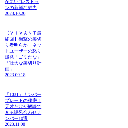
が悪い”レストラ
ンの新鮮な魅力
2023.10.20
【ＶＩＶＡＮＴ最
終回】衝撃の裏切
り者明らか！ネッ
トユーザーの怒り
爆発「ゴミだな」
「壮大な裏切り計
画」
2023.09.18
「1031」ナンバー
プレートの秘密！
天才だけが解読で
きる語呂合わせナ
ンバー10選
2023.11.08