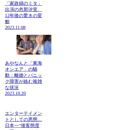
「家政婦のミタ」
出演の忽那汐里、
12年後の驚きの変
貌
2023.11.08
あやなんと「東海
オンエア」の騒
動：離婚とパニッ
ク障害が絡む複雑
な状況
2023.10.20
エンターテイメン
トとしての悪態…
日本一“接客態度