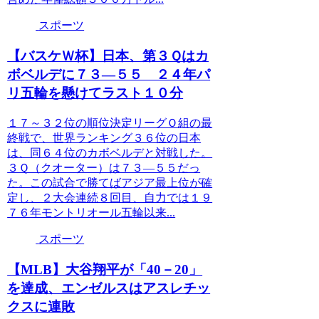
スポーツ
【バスケＷ杯】日本、第３Ｑはカ
ボベルデに７３―５５ ２４年パ
リ五輪を懸けてラスト１０分
１７～３２位の順位決定リーグＯ組の最
終戦で、世界ランキング３６位の日本
は、同６４位のカボベルデと対戦した。
３Ｑ（クオーター）は７３―５５だっ
た。この試合で勝てばアジア最上位が確
定し、２大会連続８回目、自力では１９
７６年モントリオール五輪以来...
スポーツ
【MLB】大谷翔平が「40－20」
を達成、エンゼルスはアスレチッ
クスに連敗