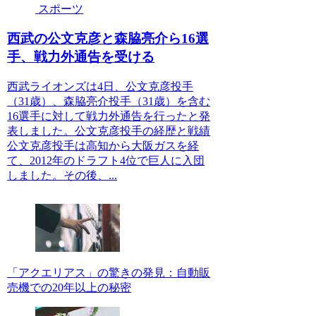
スポーツ
西武の公文克彦と森脇亮介ら16選
手、戦力外通告を受ける
西武ライオンズは4日、公文克彦投手
（31歳）、森脇亮介投手（31歳）を含む
16選手に対して戦力外通告を行ったと発
表しました。公文克彦投手の経歴と戦績
公文克彦投手は高知から大阪ガスを経
て、2012年のドラフト4位で巨人に入団
しました。その後、...
「アクエリアス」の驚きの発見：自動販
売機での20年以上の秘密