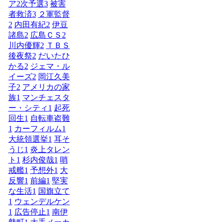
ア2次予選
3
被害
者救済
3
２軍監督
2
内田有紀
2
伊豆
諸島
2
広島ＣＳ
2
川内優輝
2
ＴＢＳ
後夜祭
2
だいたひ
かる
2
ジェマ・ル
イーズ
2
岡江久美
子
2
アメリカの家
族
1
マンチェスタ
ー・シティ
1
起死
回生
1
自転車盗難
1
カーフィルム
1
大統領選挙
1
耳そ
うじ
1
炎上タレン
ト
1
杉内俊哉
1
哨
戒艦
1
予想外
1
大
反響
1
前編
1
堅実
な生活
1
国旗立て
1
ウェンデルケン
1
広告停止
1
南伊