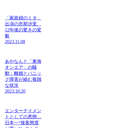
「家政婦のミタ」
出演の忽那汐里、
12年後の驚きの変
貌
2023.11.08
あやなんと「東海
オンエア」の騒
動：離婚とパニッ
ク障害が絡む複雑
な状況
2023.10.20
エンターテイメン
トとしての悪態…
日本一“接客態度