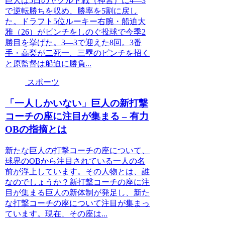
巨人は5日のヤクルト戦（神宮）に4―3
で逆転勝ちを収め、勝率を5割に戻し
た。ドラフト5位ルーキー右腕・船迫大
雅（26）がピンチをしのぐ投球で今季2
勝目を挙げた。3―3で迎えた8回。3番
手・高梨が二死一、三塁のピンチを招く
と原監督は船迫に勝負...
スポーツ
「一人しかいない」巨人の新打撃
コーチの座に注目が集まる – 有力
OBの指摘とは
新たな巨人の打撃コーチの座について、
球界のOBから注目されている一人の名
前が浮上しています。その人物とは、誰
なのでしょうか？新打撃コーチの座に注
目が集まる巨人の新体制が発足し、新た
な打撃コーチの座について注目が集まっ
ています。現在、その座は...