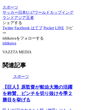
スポーツ
サッカー
日本
U-17ワールドカップ
イング
ランド
アジア王者
シェアする
Twitter
Facebook
はてブ
Pocket
LINE
コピ
ー
ishikawaをフォローする
ishikawa
VAZZTA MEDIA
関連記事
スポーツ
【巨人】原監督が船迫大雅の活躍
を称賛、ピンチを切り抜け今季２
勝目を挙げる