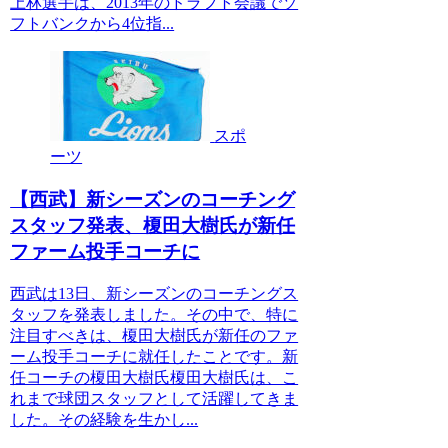
上林選手は、2013年のドラフト会議でソ
フトバンクから4位指...
スポ
ーツ
【西武】新シーズンのコーチング
スタッフ発表、榎田大樹氏が新任
ファーム投手コーチに
西武は13日、新シーズンのコーチングス
タッフを発表しました。その中で、特に
注目すべきは、榎田大樹氏が新任のファ
ーム投手コーチに就任したことです。新
任コーチの榎田大樹氏榎田大樹氏は、こ
れまで球団スタッフとして活躍してきま
した。その経験を生かし...