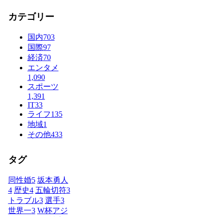
カテゴリー
国内
703
国際
97
経済
70
エンタメ
1,090
スポーツ
1,391
IT
33
ライフ
135
地域
1
その他
433
タグ
同性婚
5
坂本勇人
4
歴史
4
五輪切符
3
トラブル
3
選手
3
世界一
3
W杯アジ