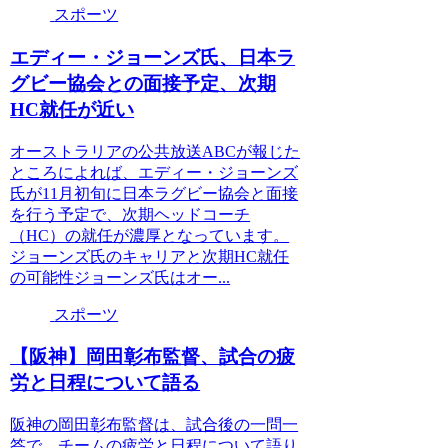
スポーツ
エディー・ジョーンズ氏、日本ラ
グビー協会との面接予定、次期
HC就任が近い
オーストラリアの公共放送ABCが報じた
ところによれば、エディー・ジョーンズ
氏が11月初旬に日本ラグビー協会と面接
を行う予定で、次期ヘッドコーチ
（HC）の就任が濃厚となっています。
ジョーンズ氏のキャリアと次期HC就任
の可能性ジョーンズ氏はオー...
スポーツ
【阪神】岡田彰布監督、試合の疲
労と日程について語る
阪神の岡田彰布監督は、試合後の一問一
答で、チームの疲労と日程について語り