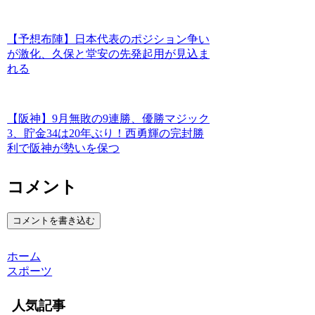
【予想布陣】日本代表のポジション争い
が激化、久保と堂安の先発起用が見込ま
れる
【阪神】9月無敗の9連勝、優勝マジック
3、貯金34は20年ぶり！西勇輝の完封勝
利で阪神が勢いを保つ
コメント
コメントを書き込む
ホーム
スポーツ
人気記事