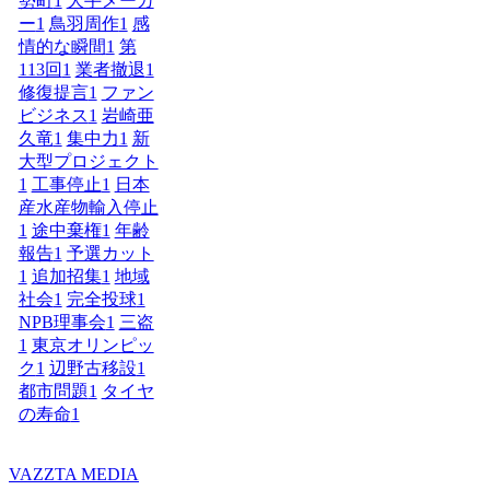
勢町
1
大手メーカ
ー
1
鳥羽周作
1
感
情的な瞬間
1
第
113回
1
業者撤退
1
修復提言
1
ファン
ビジネス
1
岩崎亜
久竜
1
集中力
1
新
大型プロジェクト
1
工事停止
1
日本
産水産物輸入停止
1
途中棄権
1
年齢
報告
1
予選カット
1
追加招集
1
地域
社会
1
完全投球
1
NPB理事会
1
三盗
1
東京オリンピッ
ク
1
辺野古移設
1
都市問題
1
タイヤ
の寿命
1
VAZZTA MEDIA