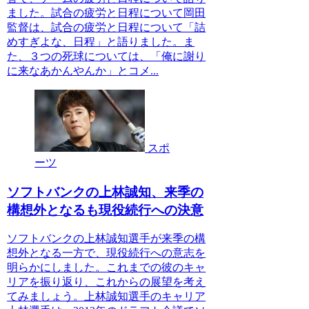
ました。試合の疲労と日程について岡田
監督は、試合の疲労と日程について「詰
めすぎよな、日程」と語りました。ま
た、３つの死球については、「俺に謝り
に来なあかんやんか」とコメ...
スポ
ーツ
ソフトバンクの上林誠知、来季の
構想外となるも現役続行への決意
ソフトバンクの上林誠知選手が来季の構
想外となる一方で、現役続行への意志を
明らかにしました。これまでの彼のキャ
リアを振り返り、これからの展望を考え
てみましょう。上林誠知選手のキャリア