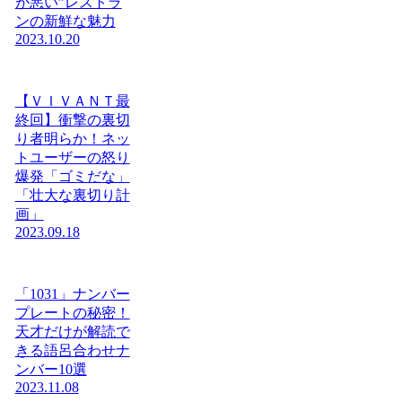
が悪い”レストラ
ンの新鮮な魅力
2023.10.20
【ＶＩＶＡＮＴ最
終回】衝撃の裏切
り者明らか！ネッ
トユーザーの怒り
爆発「ゴミだな」
「壮大な裏切り計
画」
2023.09.18
「1031」ナンバー
プレートの秘密！
天才だけが解読で
きる語呂合わせナ
ンバー10選
2023.11.08