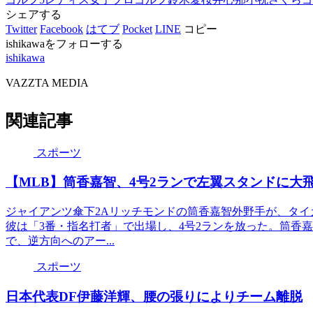
シェアする
Twitter
Facebook
はてブ
Pocket
LINE
コピー
ishikawaをフォローする
ishikawa
VAZZTA MEDIA
関連記事
スポーツ
【MLB】筒香嘉智、4号2ランで左翼スタンドに大
ジャイアンツ傘下2Aリッチモンドの筒香嘉智外野手が、タイ
彼は「3番・指名打者」で出場し、4号2ランを放った。筒香
で、逆方向へのアー...
スポーツ
日本代表DF伊藤洋輝、腰の張りによりチーム離脱