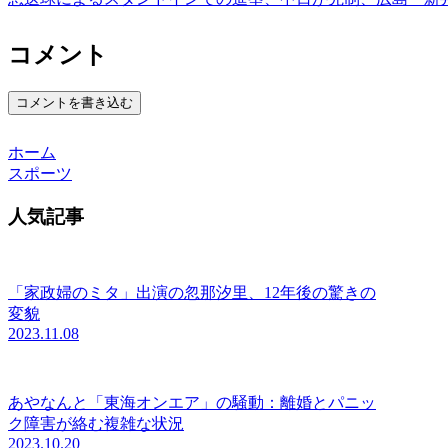
コメント
コメントを書き込む
ホーム
スポーツ
人気記事
「家政婦のミタ」出演の忽那汐里、12年後の驚きの
変貌
2023.11.08
あやなんと「東海オンエア」の騒動：離婚とパニッ
ク障害が絡む複雑な状況
2023.10.20