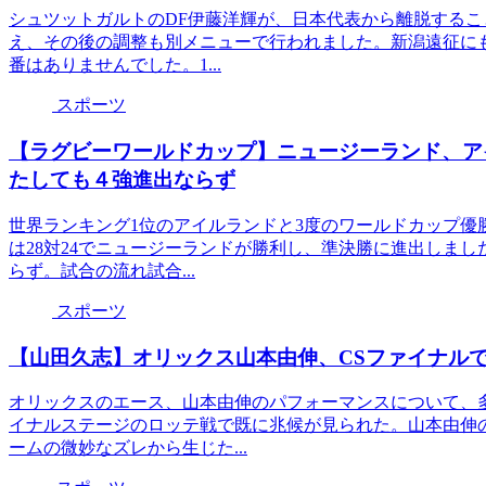
シュツットガルトのDF伊藤洋輝が、日本代表から離脱するこ
え、その後の調整も別メニューで行われました。新潟遠征に
番はありませんでした。1...
スポーツ
【ラグビーワールドカップ】ニュージーランド、ア
たしても４強進出ならず
世界ランキング1位のアイルランドと3度のワールドカップ優
は28対24でニュージーランドが勝利し、準決勝に進出しまし
らず。試合の流れ試合...
スポーツ
【山田久志】オリックス山本由伸、CSファイナル
オリックスのエース、山本由伸のパフォーマンスについて、
イナルステージのロッテ戦で既に兆候が見られた。山本由伸
ームの微妙なズレから生じた...