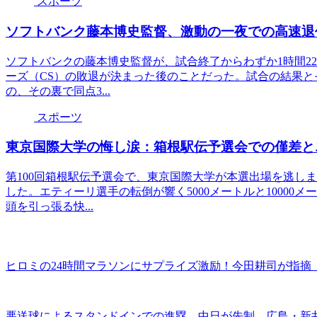
スポーツ
ソフトバンク藤本博史監督、激動の一夜での高速退
ソフトバンクの藤本博史監督が、試合終了からわずか1時間2
ーズ（CS）の敗退が決まった後のことだった。試合の結果と
の、その裏で同点3...
スポーツ
東京国際大学の悔し涙：箱根駅伝予選会での僅差と
第100回箱根駅伝予選会で、東京国際大学が本選出場を逃し
した。エティーリ選手の転倒が響く5000メートルと1000
頭を引っ張る快...
ヒロミの24時間マラソンにサプライズ激励！今田耕司が指摘
悪送球によるスタンドインでの進塁、中日が先制、広島・新