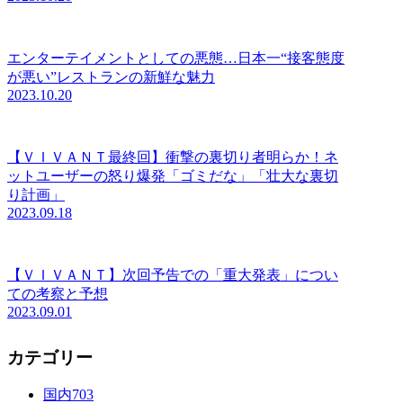
エンターテイメントとしての悪態…日本一“接客態度
が悪い”レストランの新鮮な魅力
2023.10.20
【ＶＩＶＡＮＴ最終回】衝撃の裏切り者明らか！ネ
ットユーザーの怒り爆発「ゴミだな」「壮大な裏切
り計画」
2023.09.18
【ＶＩＶＡＮＴ】次回予告での「重大発表」につい
ての考察と予想
2023.09.01
カテゴリー
国内
703