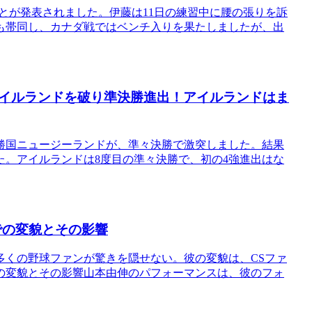
とが発表されました。伊藤は11日の練習中に腰の張りを訴
も帯同し、カナダ戦ではベンチ入りを果たしましたが、出
イルランドを破り準決勝進出！アイルランドはま
勝国ニュージーランドが、準々決勝で激突しました。結果
た。アイルランドは8度目の準々決勝で、初の4強進出はな
での変貌とその影響
多くの野球ファンが驚きを隠せない。彼の変貌は、CSファ
の変貌とその影響山本由伸のパフォーマンスは、彼のフォ