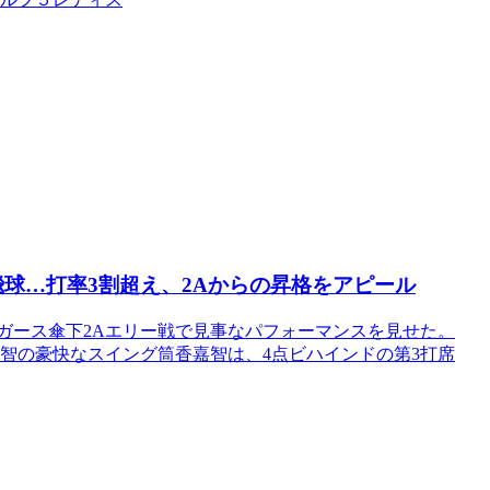
飛球…打率3割超え、2Aからの昇格をアピール
ガース傘下2Aエリー戦で見事なパフォーマンスを見せた。
嘉智の豪快なスイング筒香嘉智は、4点ビハインドの第3打席