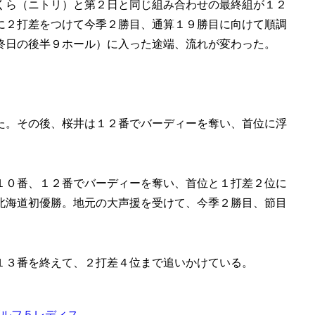
くら（ニトリ）と第２日と同じ組み合わせの最終組が１２
に２打差をつけて今季２勝目、通算１９勝目に向けて順調
終日の後半９ホール）に入った途端、流れが変わった。
た。その後、桜井は１２番でバーディーを奪い、首位に浮
１０番、１２番でバーディーを奪い、首位と１打差２位に
北海道初優勝。地元の大声援を受けて、今季２勝目、節目
１３番を終えて、２打差４位まで追いかけている。
ルフ５レディス