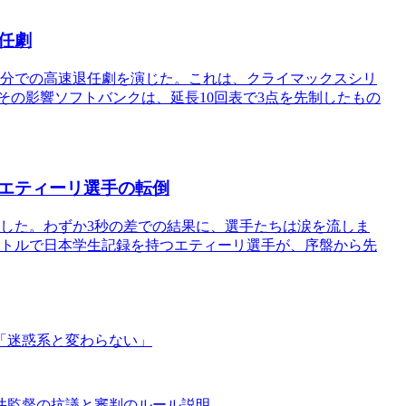
任劇
2分での高速退任劇を演じた。これは、クライマックスシリ
その影響ソフトバンクは、延長10回表で3点を先制したもの
エティーリ選手の転倒
ました。わずか3秒の差での結果に、選手たちは涙を流しま
0メートルで日本学生記録を持つエティーリ選手が、序盤から先
「迷惑系と変わらない」
井監督の抗議と審判のルール説明