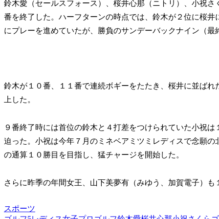
鈴木愛（セールスフォース）、桜井心那（ニトリ）、小祝さ
番を終了した。ハーフターンの時点では、鈴木が２位に桜井
にプレーを進めていたが、勝負のサンデーバックナイン（最
鈴木が１０番、１１番で連続ボギーをたたき、桜井に並ばれ
上した。
９番終了時には首位の鈴木と４打差をつけられていた小祝は
迫った。小祝は今年７月のミネベアミツミレディスで念願の
の通算１０勝目を目指し、猛チャージを開始した。
さらに昨季の年間女王、山下美夢有（みゆう、加賀電子）も
スポーツ
ゴルフ5レディス
女子プロゴルフ
鈴木愛
桜井心那
小祝さくら
ゴ