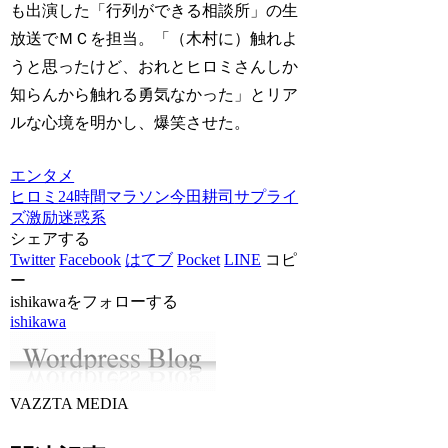
も出演した「行列ができる相談所」の生
放送でＭＣを担当。「（木村に）触れよ
うと思ったけど、おれとヒロミさんしか
知らんから触れる勇気なかった」とリア
ルな心境を明かし、爆笑させた。
エンタメ
ヒロミ
24時間マラソン
今田耕司
サプライ
ズ激励
迷惑系
シェアする
Twitter
Facebook
はてブ
Pocket
LINE
コピ
ー
ishikawaをフォローする
ishikawa
VAZZTA MEDIA