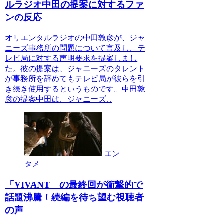
ルラジオ中田の提案に対するファ
ンの反応
オリエンタルラジオの中田敦彦が、ジャ
ニーズ事務所の問題について言及し、テ
レビ局に対する声明要求を提案しまし
た。彼の提案は、ジャニーズのタレント
が事務所を辞めてもテレビ局が彼らを引
き続き使用するというものです。中田敦
彦の提案中田は、ジャニーズ...
エン
タメ
「VIVANT」の最終回が衝撃的で
話題沸騰！続編を待ち望む視聴者
の声