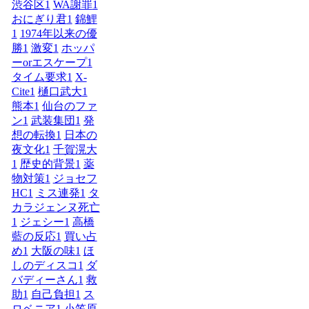
渋谷区
1
WA謝罪
1
おにぎり君
1
錦鯉
1
1974年以来の優
勝
1
激変
1
ホッパ
ーorエスケープ
1
タイム要求
1
X-
Cite
1
樋口武大
1
熊本
1
仙台のファ
ン
1
武装集団
1
発
想の転換
1
日本の
夜文化
1
千賀滉大
1
歴史的背景
1
薬
物対策
1
ジョセフ
HC
1
ミス連発
1
タ
カラジェンヌ死亡
1
ジェシー
1
高橋
藍の反応
1
買い占
め
1
大阪の味
1
ほ
しのディスコ
1
ダ
バディーさん
1
救
助
1
自己負担
1
ス
ロベニア
1
小笠原