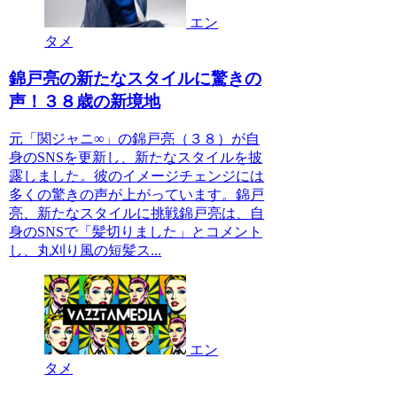
エン
タメ
錦戸亮の新たなスタイルに驚きの
声！３８歳の新境地
元「関ジャニ∞」の錦戸亮（３８）が自
身のSNSを更新し、新たなスタイルを披
露しました。彼のイメージチェンジには
多くの驚きの声が上がっています。錦戸
亮、新たなスタイルに挑戦錦戸亮は、自
身のSNSで「髪切りました」とコメント
し、丸刈り風の短髪ス...
エン
タメ