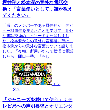
櫻井翔と松本潤の意外な電話交
換：「言葉使いとして…誰か教え
てください」
「嵐」のメンバーである櫻井翔が、デビ
ュー24周年を迎えたことを受けて、意外
な電話交換のエピソードを公開しまし
た。松本潤からの意外な言葉櫻井翔は、
松本潤からの意外な言葉について語りま
した。「今朝、所用があって松潤に電話
したら、開口一番、『もし...
エン
タメ
「ジャニーズを続けて使う」：テ
レビ局への声明要求とオリエンタ