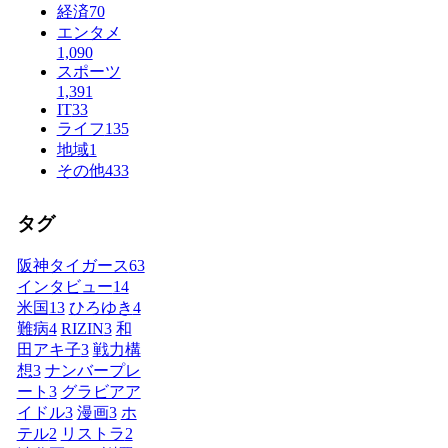
経済
70
エンタメ
1,090
スポーツ
1,391
IT
33
ライフ
135
地域
1
その他
433
タグ
阪神タイガース
63
インタビュー
14
米国
13
ひろゆき
4
難病
4
RIZIN
3
和
田アキ子
3
戦力構
想
3
ナンバープレ
ート
3
グラビアア
イドル
3
漫画
3
ホ
テル
2
リストラ
2