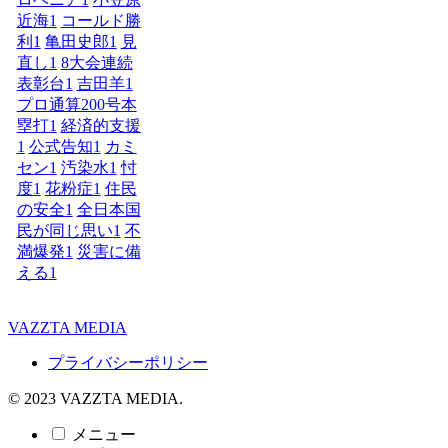
近海
1
コールド勝
利
1
亀田史郎
1
見
直し
1
8大会連続
表彰台
1
吉田羊
1
プロ通算200号本
塁打
1
経済的支援
1
公式告知
1
カミ
セン
1
汚染水
1
忖
度
1
花粉症
1
住民
の安全
1
全日本国
民が同じ思い
1
不
満爆発
1
災害に備
える
1
VAZZTA MEDIA
プライバシーポリシー
© 2023 VAZZTA MEDIA.
メニュー