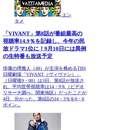
エン
タメ
「VIVANT」第8話が番組最高の
視聴率14.9％を記録し、今年の民
放ドラマ1位に！9月10日には異例
の生特番も放送予定
俳優の堺雅人（49）が主演を務めるTBS
日曜劇場「VIVANT（ヴィヴァン）」
（日曜後9・00）は3日、第8話が放送さ
れ、平均世帯視聴率は14・9％（ビデオ
リサーチ調べ、関東地区）だったことが
4日、分かった。第6話の14・3％を0・6
ポイン...