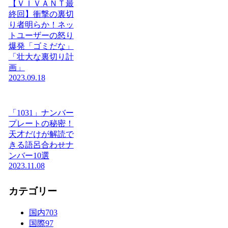
【ＶＩＶＡＮＴ最
終回】衝撃の裏切
り者明らか！ネッ
トユーザーの怒り
爆発「ゴミだな」
「壮大な裏切り計
画」
2023.09.18
「1031」ナンバー
プレートの秘密！
天才だけが解読で
きる語呂合わせナ
ンバー10選
2023.11.08
カテゴリー
国内
703
国際
97