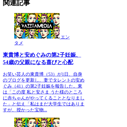
関連記事
エン
タメ
東貴博と安めぐみの第2子妊娠、
54歳の父親になる喜びと心配
お笑い芸人の東貴博（53）が1日、自身
のブログを更新し、妻でタレントの安め
ぐみ（41）の第2子妊娠を報告した。東
は「この度 私と安さま うた様のところ
に赤ちゃんがやってくることとなりまし
た」と伝え「私はまだ大学生ではありま
すが、授かった宝物...