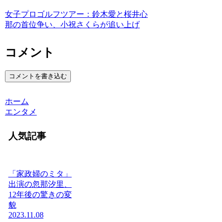
女子プロゴルフツアー：鈴木愛と桜井心
那の首位争い、小祝さくらが追い上げ
コメント
コメントを書き込む
ホーム
エンタメ
人気記事
「家政婦のミタ」
出演の忽那汐里、
12年後の驚きの変
貌
2023.11.08