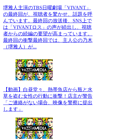
堺雅人主演のTBS日曜劇場「VIVANT」
の最終回が、視聴者を驚かせ、話題を呼
んでいます。最終回の放送後、SNS上で
は「VIVANTロス」の声が続出し、視聴
者からの続編の要望が高まっています。
最終回の衝撃最終回では、主人公の乃木
（堺雅人）が...
【動画】白昼堂々、熱帯魚店から瓶と水
草を盗む女性の行動に衝撃！店主が警告
「ご連絡がない場合、映像を警察に提出
します」