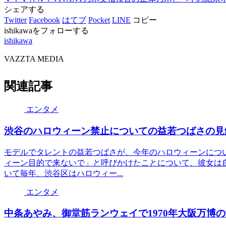
シェアする
Twitter
Facebook
はてブ
Pocket
LINE
コピー
ishikawaをフォローする
ishikawa
VAZZTA MEDIA
関連記事
エンタメ
渋谷のハロウィーン禁止についての益若つばさの見
モデルでタレントの益若つばさが、今年のハロウィーンにつ
ィーン目的で来ないで」と呼びかけたことについて、彼女は
いて毎年、渋谷区はハロウィー...
エンタメ
中条あやみ、御堂筋ランウェイで1970年大阪万博