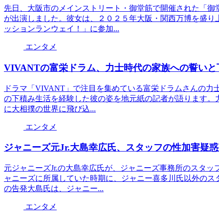
先日、大阪市のメインストリート・御堂筋で開催された「御
が出演しました。彼女は、２０２５年大阪・関西万博を盛り
ッションランウェイ！」に参加...
エンタメ
VIVANTの富栄ドラム、力士時代の家族への誓い
ドラマ「VIVANT」で注目を集めている富栄ドラムさんの力
の下積み生活を経験した彼の姿を地元紙の記者が語ります。
に大相撲の世界に飛び込...
エンタメ
ジャニーズ元Jr.大島幸広氏、スタッフの性加害疑
元ジャニーズJr.の大島幸広氏が、ジャニーズ事務所のスタ
ャニーズに所属していた時期に、ジャニー喜多川氏以外のス
の告発大島氏は、ジャニー...
エンタメ