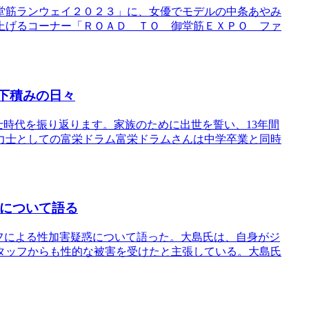
堂筋ランウェイ２０２３」に、女優でモデルの中条あやみ
上げるコーナー「ＲＯＡＤ ＴＯ 御堂筋ＥＸＰＯ ファ
と下積みの日々
士時代を振り返ります。家族のために出世を誓い、13年間
力士としての富栄ドラム富栄ドラムさんは中学卒業と同時
惑について語る
ッフによる性加害疑惑について語った。大島氏は、自身がジ
タッフからも性的な被害を受けたと主張している。大島氏