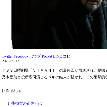
Twitter
Facebook
はてブ
Pocket
LINE
コピー
2023.09.17
ＴＢＳ日曜劇場「ＶＩＶＡＮＴ」の最終回が放送され、視聴
乃木憂助と役所広司演じるベキの結末が描かれ、その衝撃的
目次
指揮官の正体とは