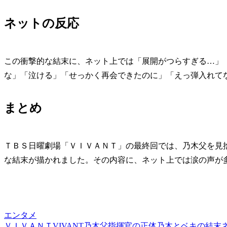
ネットの反応
この衝撃的な結末に、ネット上では「展開がつらすぎる…」
な」「泣ける」「せっかく再会できたのに」「えっ弾入れて
まとめ
ＴＢＳ日曜劇場「ＶＩＶＡＮＴ」の最終回では、乃木父を見
な結末が描かれました。その内容に、ネット上では涙の声が
エンタメ
ＶＩＶＡＮＴ
VIVANT
乃木父
指揮官の正体
乃木とベキの結末