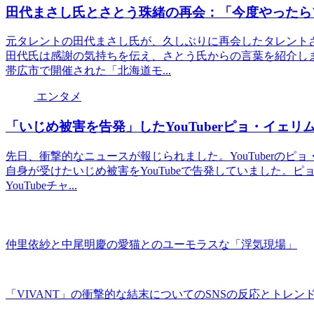
田代まさし氏とさとう珠緒の再会：「今度やったら
元タレントの田代まさし氏が、久しぶりに再会したタレント
田代氏は感謝の気持ちを伝え、さとう氏からの言葉を紹介し
帯広市で開催された「北海道モ...
エンタメ
「いじめ被害を告発」したYouTuberピョ・イェ
先日、衝撃的なニュースが報じられました。YouTuberの
自身が受けたいじめ被害をYouTubeで告発していました。
YouTubeチャ...
仲里依紗と中尾明慶の愛猫とのユーモラスな「浮気現場」
「VIVANT」の衝撃的な結末についてのSNSの反応とトレン