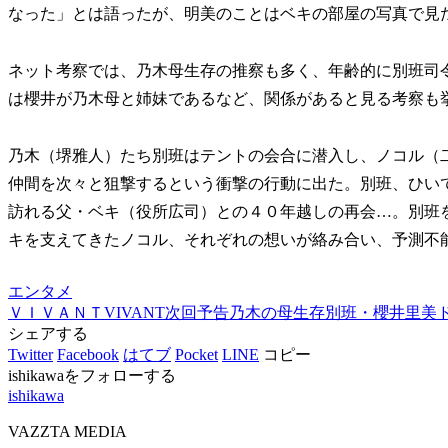
なった」とは語ったが、明美のことはベキの部屋の写真で見
ネット考察では、乃木母生存の推察も多く、年齢的に別班司
は櫻井が乃木母と姉妹であるなど、関係があると見る考察も
乃木（堺雅人）たち別班はテントの会合に潜入し、ノコル（
仲間を次々と狙撃するという衝撃の行動に出た。別班、ひいて
訪れる父・ベキ（役所広司）との４０年越しの再会…。別班
キを支えてきたノコル、それぞれの想いが絡み合い、予測不
エンタメ
ＶＩＶＡＮＴ
VIVANT
次回予告
乃木の母生存
別班・櫻井里美
シェアする
Twitter
Facebook
はてブ
Pocket
LINE
コピー
ishikawaをフォローする
ishikawa
VAZZTA MEDIA