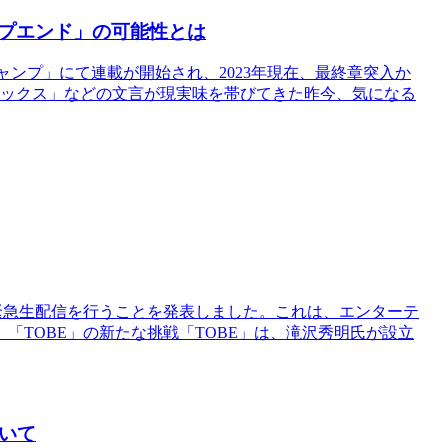
プエンド」の可能性とは
年ジャンプ」にて連載が開始され、2023年現在、最終章突入か
マックス」などの文言が現実味を帯びてきた昨今、気になる
緊急生配信を行うことを発表しました。これは、エンターテ
「TOBE」の新たな挑戦「TOBE」は、滝沢秀明氏が設立
いて