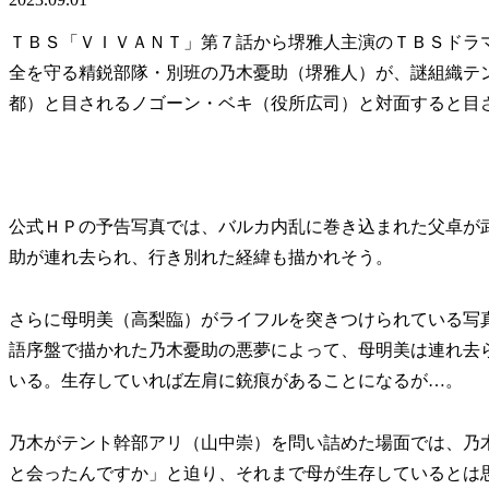
ＴＢＳ「ＶＩＶＡＮＴ」第７話から堺雅人主演のＴＢＳドラ
全を守る精鋭部隊・別班の乃木憂助（堺雅人）が、謎組織テ
都）と目されるノゴーン・ベキ（役所広司）と対面すると目
公式ＨＰの予告写真では、バルカ内乱に巻き込まれた父卓が
助が連れ去られ、行き別れた経緯も描かれそう。
さらに母明美（高梨臨）がライフルを突きつけられている写
語序盤で描かれた乃木憂助の悪夢によって、母明美は連れ去
いる。生存していれば左肩に銃痕があることになるが…。
乃木がテント幹部アリ（山中崇）を問い詰めた場面では、乃
と会ったんですか」と迫り、それまで母が生存しているとは