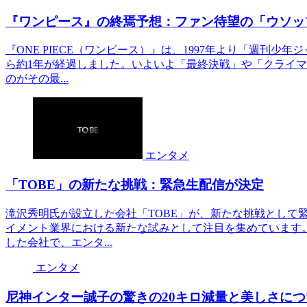
『ワンピース』の終焉予想：ファン待望の「ウソッ
『ONE PIECE（ワンピース）』は、1997年より「週刊少
ら約1年が経過しました。いよいよ「最終決戦」や「クライ
のがその最...
エンタメ
「TOBE」の新たな挑戦：緊急生配信が決定
滝沢秀明氏が設立した会社「TOBE」が、新たな挑戦として
イメント業界における新たな試みとして注目を集めています。
した会社で、エンタ...
エンタメ
尼神インター誠子の驚きの20キロ減量と美しさにつ