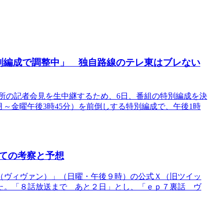
別編成で調整中」 独自路線のテレ東はブレない
務所の記者会見を生中継するため、6日、番組の特別編成を決
」（月～金曜午後3時45分）を前倒しする特別編成で、午後1時
ての考察と予想
（ヴィヴァン）」（日曜・午後９時）の公式Ｘ（旧ツイッ
た。「８話放送まで あと２日」とし、「ｅｐ７裏話 ヴ