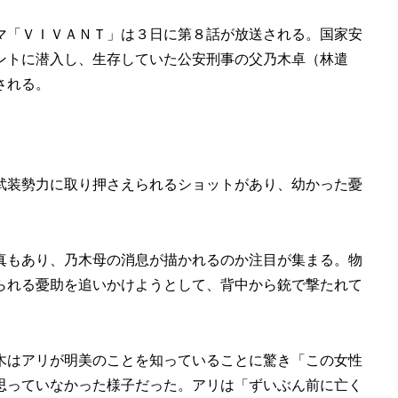
マ「ＶＩＶＡＮＴ」は３日に第８話が放送される。国家安
ントに潜入し、生存していた公安刑事の父乃木卓（林遣
される。
武装勢力に取り押さえられるショットがあり、幼かった憂
真もあり、乃木母の消息が描かれるのか注目が集まる。物
られる憂助を追いかけようとして、背中から銃で撃たれて
木はアリが明美のことを知っていることに驚き「この女性
思っていなかった様子だった。アリは「ずいぶん前に亡く