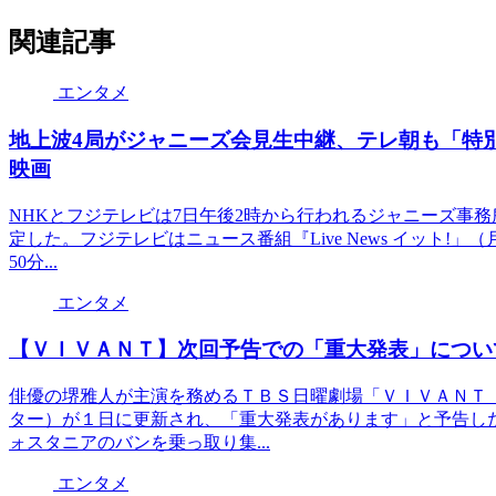
関連記事
エンタメ
地上波4局がジャニーズ会見生中継、テレ朝も「特
映画
NHKとフジテレビは7日午後2時から行われるジャニーズ事
定した。フジテレビはニュース番組『Live News イット!
50分...
エンタメ
【ＶＩＶＡＮＴ】次回予告での「重大発表」につい
俳優の堺雅人が主演を務めるＴＢＳ日曜劇場「ＶＩＶＡＮＴ
ター）が１日に更新され、「重大発表があります」と予告し
ォスタニアのバンを乗っ取り集...
エンタメ