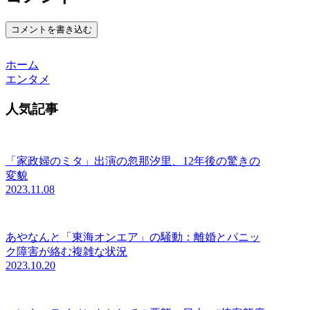
コメントを書き込む
ホーム
エンタメ
人気記事
「家政婦のミタ」出演の忽那汐里、12年後の驚きの
変貌
2023.11.08
あやなんと「東海オンエア」の騒動：離婚とパニッ
ク障害が絡む複雑な状況
2023.10.20