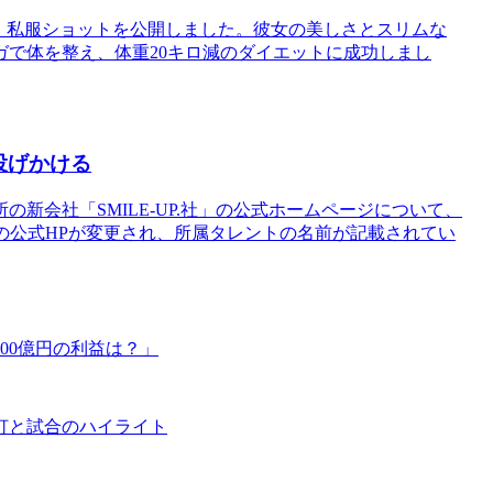
、私服ショットを公開しました。彼女の美しさとスリムな
で体を整え、体重20キロ減のダイエットに成功しまし
を投げかける
新会社「SMILE-UP.社」の公式ホームページについて、
.社の公式HPが変更され、所属タレントの名前が記載されてい
00億円の利益は？」
灯と試合のハイライト