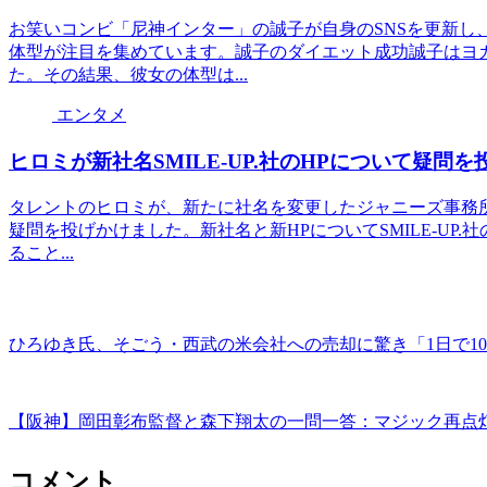
お笑いコンビ「尼神インター」の誠子が自身のSNSを更新し
体型が注目を集めています。誠子のダイエット成功誠子はヨガ
た。その結果、彼女の体型は...
エンタメ
ヒロミが新社名SMILE-UP.社のHPについて疑問
タレントのヒロミが、新たに社名を変更したジャニーズ事務所の
疑問を投げかけました。新社名と新HPについてSMILE-UP
ること...
ひろゆき氏、そごう・西武の米会社への売却に驚き「1日で10
【阪神】岡田彰布監督と森下翔太の一問一答：マジック再点
コメント