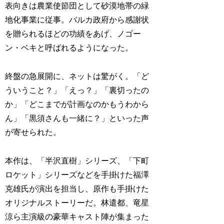
表向きは農業使節団として砂漠地帯の緑
地化事業に従事。バルカ政府から感謝状
を贈られるほどの功績をあげ、ノゴー
ン・ベキと呼ばれるようになった。
終盤の急展開に、ネットは驚がく。「ど
ういうこと？」「えっ？」「裏切ったの
か」「どこまでが計画なのかもうわから
ん」「黒須さんも一緒に？」といった声
が寄せられた。
本作は、「半沢直樹」シリーズ、「下町
ロケット」シリーズなどを手掛けた福澤
克雄氏が演出を担当し、原作も手掛けた
オリジナルストーリーだ。林遣都、竜星
涼ら主演級の豪華キャスト陣が集まった