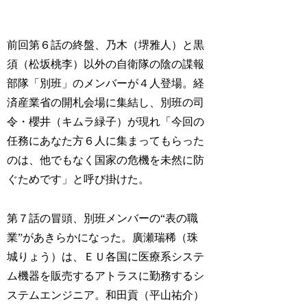
前回第６話の終盤、乃木（堺雅人）と黒
須（松坂桃李）以外の自衛隊の陰の諜報
部隊「別班」のメンバーが４人登場。経
済産業省の開札会場に集結し、別班の司
令・櫻井（キムラ緑子）が現れ「今回の
任務にあなた方６人に集まってもらった
のは、他でもなく国家の危機を未然に防
ぐためです」と呼び掛けた。
第７話の冒頭、別班メンバーの“表の職
業”があきらかになった。廣瀬瑞稀（珠
城りょう）は、ＥＵ各国に医療系システ
ム機器を販売するアトラスに勤務するシ
ステムエンジニア。和田貢（平山祐介）