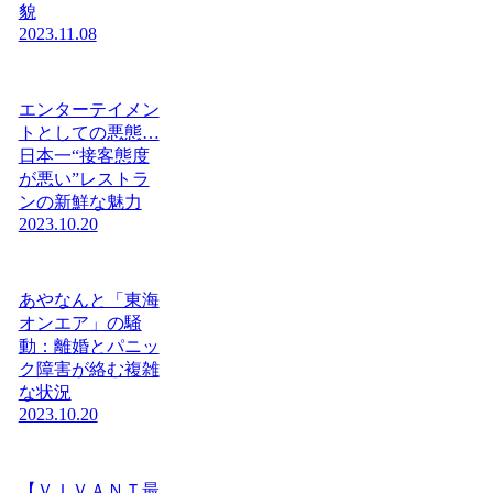
貌
2023.11.08
エンターテイメン
トとしての悪態…
日本一“接客態度
が悪い”レストラ
ンの新鮮な魅力
2023.10.20
あやなんと「東海
オンエア」の騒
動：離婚とパニッ
ク障害が絡む複雑
な状況
2023.10.20
【ＶＩＶＡＮＴ最