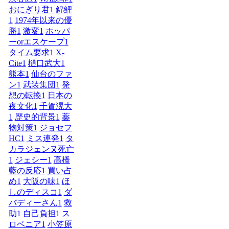
おにぎり君
1
錦鯉
1
1974年以来の優
勝
1
激変
1
ホッパ
ーorエスケープ
1
タイム要求
1
X-
Cite
1
樋口武大
1
熊本
1
仙台のファ
ン
1
武装集団
1
発
想の転換
1
日本の
夜文化
1
千賀滉大
1
歴史的背景
1
薬
物対策
1
ジョセフ
HC
1
ミス連発
1
タ
カラジェンヌ死亡
1
ジェシー
1
高橋
藍の反応
1
買い占
め
1
大阪の味
1
ほ
しのディスコ
1
ダ
バディーさん
1
救
助
1
自己負担
1
ス
ロベニア
1
小笠原