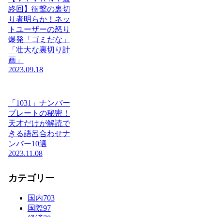
終回】衝撃の裏切
り者明らか！ネッ
トユーザーの怒り
爆発「ゴミだな」
「壮大な裏切り計
画」
2023.09.18
「1031」ナンバー
プレートの秘密！
天才だけが解読で
きる語呂合わせナ
ンバー10選
2023.11.08
カテゴリー
国内
703
国際
97