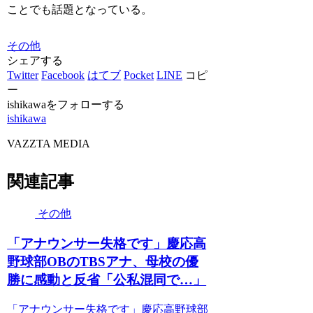
ことでも話題となっている。
その他
シェアする
Twitter
Facebook
はてブ
Pocket
LINE
コピ
ー
ishikawaをフォローする
ishikawa
VAZZTA MEDIA
関連記事
その他
「アナウンサー失格です」慶応高
野球部OBのTBSアナ、母校の優
勝に感動と反省「公私混同で…」
「アナウンサー失格です」慶応高野球部