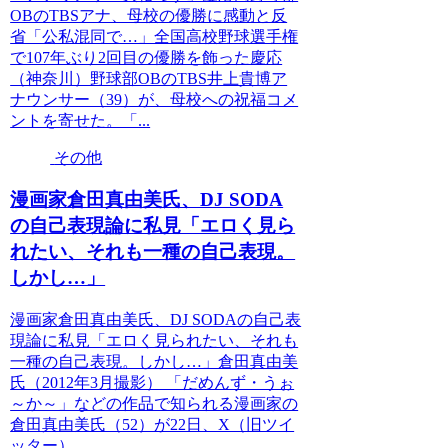
OBのTBSアナ、母校の優勝に感動と反
省「公私混同で…」全国高校野球選手権
で107年ぶり2回目の優勝を飾った慶応
（神奈川）野球部OBのTBS井上貴博ア
ナウンサー（39）が、母校への祝福コメ
ントを寄せた。「...
その他
漫画家倉田真由美氏、DJ SODA
の自己表現論に私見「エロく見ら
れたい、それも一種の自己表現。
しかし…」
漫画家倉田真由美氏、DJ SODAの自己表
現論に私見「エロく見られたい、それも
一種の自己表現。しかし…」倉田真由美
氏（2012年3月撮影） 「だめんず・うぉ
～か～」などの作品で知られる漫画家の
倉田真由美氏（52）が22日、X（旧ツイ
ッター）...