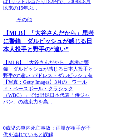
は1リットル当たり182円で、2008年8月
以来の15年ぶ...
その他
【MLB】「大谷さんだから」思考
に警鐘 ダルビッシュが感じる日
本人投手と野手の“違い”
【MLB】「大谷さんだから」思考に警
鐘 ダルビッシュが感じる日本人投手と
野手の“違い”パドレス・ダルビッシュ有
【写真：Getty Images】3月の「ワール
ド・ベースボール・クラシック
（WBC）」では野球日本代表「侍ジャ
パン」の結束力を高...
0歳児の車内死亡事故：両親が相手が子
供を連れていると誤解