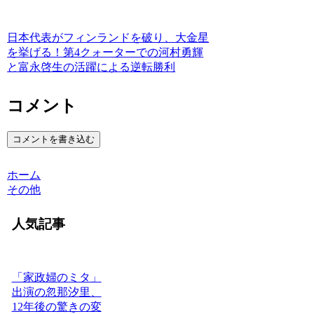
日本代表がフィンランドを破り、大金星
を挙げる！第4クォーターでの河村勇輝
と富永啓生の活躍による逆転勝利
コメント
コメントを書き込む
ホーム
その他
人気記事
「家政婦のミタ」
出演の忽那汐里、
12年後の驚きの変