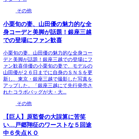
その他
小栗旬の妻、山田優の魅力的な全
身コーデと美脚が話題！銀座三越
での登場にファン歓喜
小栗旬の妻、山田優の魅力的な全身コー
デと美脚が話題！銀座三越での登場にフ
ァン歓喜俳優の小栗旬の妻で、モデルの
山田優が２６日までに自身のＳＮＳを更
新し、東京・銀座三越で撮影した写真を
アップした。「銀座三越にて先行発売さ
れたコラボバッグが大・大...
その他
【巨人】原監督の大誤算に苦笑
い…戸郷翔征のワーストな５回途
中６失点ＫＯ