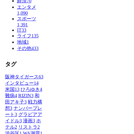
経済
70
エンタメ
1,090
スポーツ
1,391
IT
33
ライフ
135
地域
1
その他
433
タグ
阪神タイガース
63
インタビュー
14
米国
13
ひろゆき
4
難病
4
RIZIN
3
和
田アキ子
3
戦力構
想
3
ナンバープレ
ート
3
グラビアア
イドル
3
漫画
3
ホ
テル
2
リストラ
2
渋谷区
1
WA謝罪
1