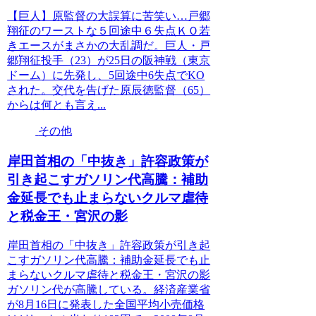
【巨人】原監督の大誤算に苦笑い…戸郷
翔征のワーストな５回途中６失点ＫＯ若
きエースがまさかの大乱調だ。巨人・戸
郷翔征投手（23）が25日の阪神戦（東京
ドーム）に先発し、5回途中6失点でKO
された。交代を告げた原辰徳監督（65）
からは何とも言え...
その他
岸田首相の「中抜き」許容政策が
引き起こすガソリン代高騰：補助
金延長でも止まらないクルマ虐待
と税金王・宮沢の影
岸田首相の「中抜き」許容政策が引き起
こすガソリン代高騰：補助金延長でも止
まらないクルマ虐待と税金王・宮沢の影
ガソリン代が高騰している。経済産業省
が8月16日に発表した全国平均小売価格