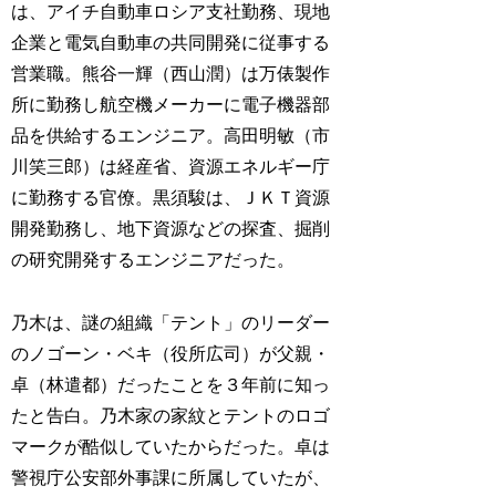
は、アイチ自動車ロシア支社勤務、現地
企業と電気自動車の共同開発に従事する
営業職。熊谷一輝（西山潤）は万俵製作
所に勤務し航空機メーカーに電子機器部
品を供給するエンジニア。高田明敏（市
川笑三郎）は経産省、資源エネルギー庁
に勤務する官僚。黒須駿は、ＪＫＴ資源
開発勤務し、地下資源などの探査、掘削
の研究開発するエンジニアだった。
乃木は、謎の組織「テント」のリーダー
のノゴーン・ベキ（役所広司）が父親・
卓（林遣都）だったことを３年前に知っ
たと告白。乃木家の家紋とテントのロゴ
マークが酷似していたからだった。卓は
警視庁公安部外事課に所属していたが、