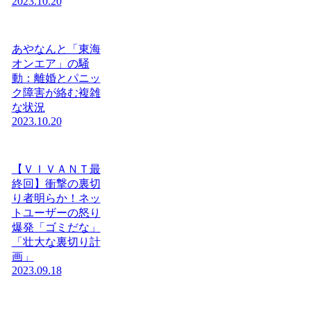
2023.10.20
あやなんと「東海
オンエア」の騒
動：離婚とパニッ
ク障害が絡む複雑
な状況
2023.10.20
【ＶＩＶＡＮＴ最
終回】衝撃の裏切
り者明らか！ネッ
トユーザーの怒り
爆発「ゴミだな」
「壮大な裏切り計
画」
2023.09.18