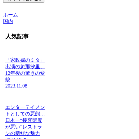
ホーム
国内
人気記事
「家政婦のミタ」
出演の忽那汐里、
12年後の驚きの変
貌
2023.11.08
エンターテイメン
トとしての悪態…
日本一“接客態度
が悪い”レストラ
ンの新鮮な魅力