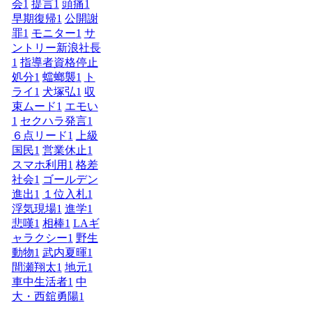
会
1
提言
1
頭痛
1
早期復帰
1
公開謝
罪
1
モニター
1
サ
ントリー新浪社長
1
指導者資格停止
処分
1
蟷螂襲
1
ト
ライ
1
犬塚弘
1
収
束ムード
1
エモい
1
セクハラ発言
1
６点リード
1
上級
国民
1
営業休止
1
スマホ利用
1
格差
社会
1
ゴールデン
進出
1
１位入札
1
浮気現場
1
進学
1
悲嘆
1
相棒
1
LAギ
ャラクシー
1
野生
動物
1
武内夏暉
1
間瀬翔太
1
地元
1
車中生活者
1
中
大・西舘勇陽
1