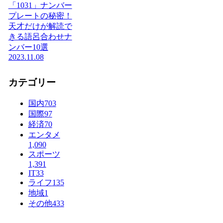
「1031」ナンバー
プレートの秘密！
天才だけが解読で
きる語呂合わせナ
ンバー10選
2023.11.08
カテゴリー
国内
703
国際
97
経済
70
エンタメ
1,090
スポーツ
1,391
IT
33
ライフ
135
地域
1
その他
433