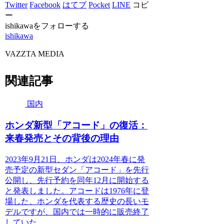
Twitter
Facebook
はてブ
Pocket
LINE
コピ
ー
ishikawaをフォローする
ishikawa
VAZZTA MEDIA
関連記事
国内
ホンダ新型「アコード」の復活：
来春発売とその背後の理由
2023年9月21日、ホンダは2024年春に発
売予定の新型セダン「アコード」を先行
公開し、先行予約を同年12月に開始する
と発表しました。アコードは1976年に登
場した、ホンダを代表する歴史の長いモ
デルですが、国内では一時的に販売終了
していた...