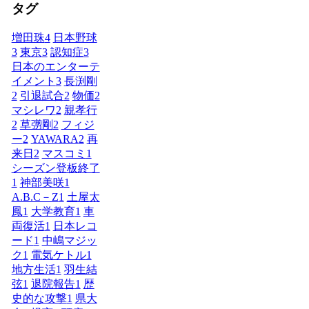
タグ
増田珠
4
日本野球
3
東京
3
認知症
3
日本のエンターテ
イメント
3
長渕剛
2
引退試合
2
物価
2
マシレワ
2
親孝行
2
草彅剛
2
フィジ
ー
2
YAWARA
2
再
来日
2
マスコミ
1
シーズン登板終了
1
神部美咲
1
A.B.C－Z
1
土屋太
鳳
1
大学教育
1
車
両復活
1
日本レコ
ード
1
中嶋マジッ
ク
1
電気ケトル
1
地方生活
1
羽生結
弦
1
退院報告
1
歴
史的な攻撃
1
県大