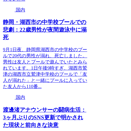
国内
静岡・湖西市の中学校プールでの
悲劇：22歳男性が夜間遊泳中に溺
死
9月1日夜、静岡県湖西市の中学校のプー
ルで20代の男性が溺れ、死亡しました。
男性は友人とプールで遊んでいたとみら
れています。1日午後9時すぎ、湖西市鷲
津の湖西市立鷲津中学校のプールで「友
人が溺れた」と一緒にプールに入ってい
た友人から110番...
国内
渡邊渚アナウンサーの闘病生活：
3ヶ月ぶりのSNS更新で明かされ
た現状と前向きな決意