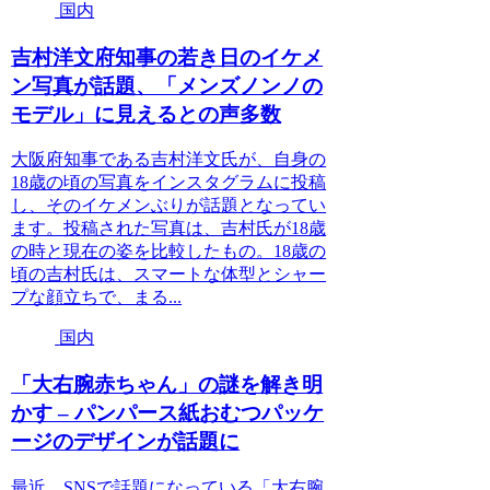
国内
吉村洋文府知事の若き日のイケメ
ン写真が話題、「メンズノンノの
モデル」に見えるとの声多数
大阪府知事である吉村洋文氏が、自身の
18歳の頃の写真をインスタグラムに投稿
し、そのイケメンぶりが話題となってい
ます。投稿された写真は、吉村氏が18歳
の時と現在の姿を比較したもの。18歳の
頃の吉村氏は、スマートな体型とシャー
プな顔立ちで、まる...
国内
「大右腕赤ちゃん」の謎を解き明
かす – パンパース紙おむつパッケ
ージのデザインが話題に
最近、SNSで話題になっている「大右腕