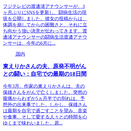
フジテレビの渡邊渚アナウンサーが、3
ヶ月ぶりにSNSを更新し、闘病生活の現
状を公開しました。彼女の投稿からは、
体調を崩してからの困難さと、それに立
ち向かう強い決意が伝わってきます。渡
邊渚アナウンサーの闘病生活渡邊アナウ
ンサーは、今年の6月に...
国内
東えりかさんの夫、原発不明がん
との闘い：自宅での最期の18日間
今年3月、作家の東えりかさんは、夫の
保雄さんをがんで亡くしました。突然の
腹痛からわずか5ヵ月半での別れは、予
想外の出来事でした。しかし、保雄さん
は最期を自宅で過ごすことを望み、音楽
や食事、そして愛する人々との時間を心
ゆくまで味わいました。原...