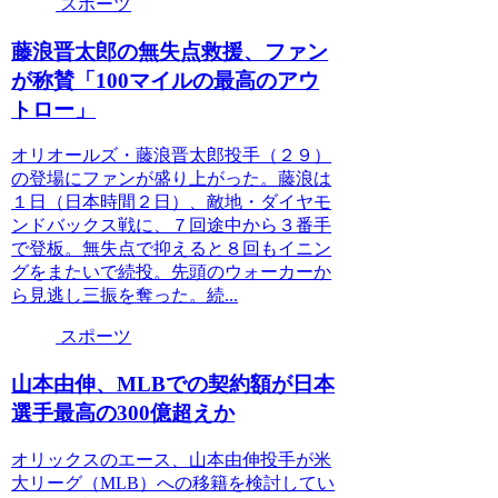
スポーツ
藤浪晋太郎の無失点救援、ファン
が称賛「100マイルの最高のアウ
トロー」
オリオールズ・藤浪晋太郎投手（２９）
の登場にファンが盛り上がった。藤浪は
１日（日本時間２日）、敵地・ダイヤモ
ンドバックス戦に、７回途中から３番手
で登板。無失点で抑えると８回もイニン
グをまたいで続投。先頭のウォーカーか
ら見逃し三振を奪った。続...
スポーツ
山本由伸、MLBでの契約額が日本
選手最高の300億超えか
オリックスのエース、山本由伸投手が米
大リーグ（MLB）への移籍を検討してい