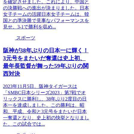
を確定させました。これにより、中国と
の決勝戦への進出が決まりました。日本
女子チームの活躍日本女子チームは、韓
国との準決勝で見事なパフォーマンスを
見せ、3-1で勝利を収め...
スポーツ
阪神が38年ぶりの日本一に輝く！
3元号をまたいだ奪還は史上初、
最年長監督が舞った59年ぶりの関
西対決
2023年11月5日、阪神タイガースは
「SMBC日本シリーズ2023」第7戦でオ
リックスに勝利し、38年ぶり2度目の日
本一を達成しました。この勝利は、昭
和、平成、令和と3元号をまたいだ日本
一奪還となり、史上初の快挙となりまし
た。この試合では...