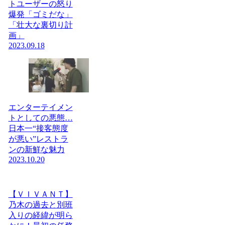
トユーザーの怒り
爆発「ゴミだな」
「壮大な裏切り計
画」
2023.09.18
エンターテイメン
トとしての悪態…
日本一“接客態度
が悪い”レストラ
ンの新鮮な魅力
2023.10.20
【ＶＩＶＡＮＴ】
乃木の過去と別班
入りの経緯が明ら