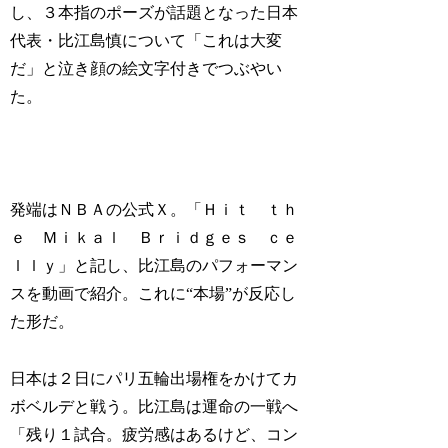
し、３本指のポーズが話題となった日本
代表・比江島慎について「これは大変
だ」と泣き顔の絵文字付きでつぶやい
た。
発端はＮＢＡの公式Ｘ。「Ｈｉｔ ｔｈ
ｅ Ｍｉｋａｌ Ｂｒｉｄｇｅｓ ｃｅ
ｌｌｙ」と記し、比江島のパフォーマン
スを動画で紹介。これに“本場”が反応し
た形だ。
日本は２日にパリ五輪出場権をかけてカ
ボベルデと戦う。比江島は運命の一戦へ
「残り１試合。疲労感はあるけど、コン