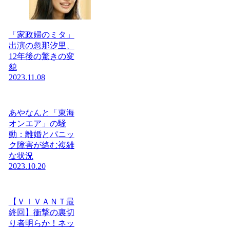
「家政婦のミタ」
出演の忽那汐里、
12年後の驚きの変
貌
2023.11.08
あやなんと「東海
オンエア」の騒
動：離婚とパニッ
ク障害が絡む複雑
な状況
2023.10.20
【ＶＩＶＡＮＴ最
終回】衝撃の裏切
り者明らか！ネッ