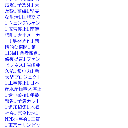
戒艦
1
予想外
1
大
反響
1
前編
1
堅実
な生活
1
国旗立て
1
ウェンデルケン
1
広告停止
1
南伊
勢町
1
大手メーカ
ー
1
鳥羽周作
1
感
情的な瞬間
1
第
113回
1
業者撤退
1
修復提言
1
ファン
ビジネス
1
岩崎亜
久竜
1
集中力
1
新
大型プロジェクト
1
工事停止
1
日本
産水産物輸入停止
1
途中棄権
1
年齢
報告
1
予選カット
1
追加招集
1
地域
社会
1
完全投球
1
NPB理事会
1
三盗
1
東京オリンピッ