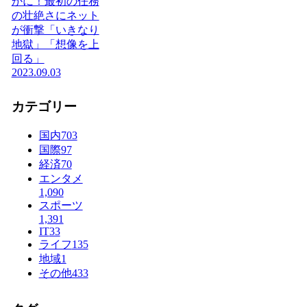
かに！最初の任務
の壮絶さにネット
が衝撃「いきなり
地獄」「想像を上
回る」
2023.09.03
カテゴリー
国内
703
国際
97
経済
70
エンタメ
1,090
スポーツ
1,391
IT
33
ライフ
135
地域
1
その他
433