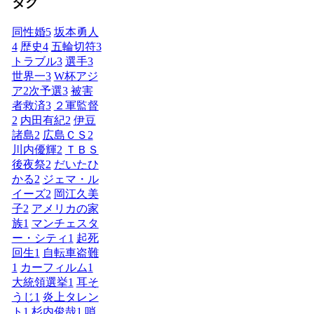
タグ
同性婚
5
坂本勇人
4
歴史
4
五輪切符
3
トラブル
3
選手
3
世界一
3
W杯アジ
ア2次予選
3
被害
者救済
3
２軍監督
2
内田有紀
2
伊豆
諸島
2
広島ＣＳ
2
川内優輝
2
ＴＢＳ
後夜祭
2
だいたひ
かる
2
ジェマ・ル
イーズ
2
岡江久美
子
2
アメリカの家
族
1
マンチェスタ
ー・シティ
1
起死
回生
1
自転車盗難
1
カーフィルム
1
大統領選挙
1
耳そ
うじ
1
炎上タレン
ト
1
杉内俊哉
1
哨