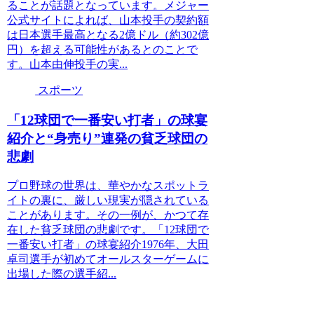
ることが話題となっています。メジャー
公式サイトによれば、山本投手の契約額
は日本選手最高となる2億ドル（約302億
円）を超える可能性があるとのことで
す。山本由伸投手の実...
スポーツ
「12球団で一番安い打者」の球宴
紹介と“身売り”連発の貧乏球団の
悲劇
プロ野球の世界は、華やかなスポットラ
イトの裏に、厳しい現実が隠されている
ことがあります。その一例が、かつて存
在した貧乏球団の悲劇です。「12球団で
一番安い打者」の球宴紹介1976年、大田
卓司選手が初めてオールスターゲームに
出場した際の選手紹...