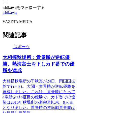
ー
ishikawaをフォローする
ishikawa
VAZZTA MEDIA
関連記事
スポーツ
大相撲秋場所：貴景勝が逆転優
勝、熱海富士を下しカド番での優
勝を達成
大相撲秋場所の千秋楽が24日、両国国技
館で行われ、大関・貴景勝が逆転優勝を
達成しました。これは、貴景勝にとって
4場所ぶり4度目の優勝で、カド番での優
勝は2016年秋場所の豪栄道以来、9人目
となりました。貴景勝の逆転劇貴景勝は
14日目に豊昇龍...