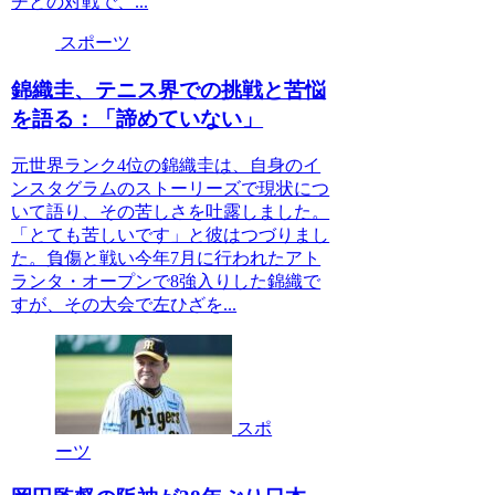
チとの対戦で、...
スポーツ
錦織圭、テニス界での挑戦と苦悩
を語る：「諦めていない」
元世界ランク4位の錦織圭は、自身のイ
ンスタグラムのストーリーズで現状につ
いて語り、その苦しさを吐露しました。
「とても苦しいです」と彼はつづりまし
た。負傷と戦い今年7月に行われたアト
ランタ・オープンで8強入りした錦織で
すが、その大会で左ひざを...
スポ
ーツ