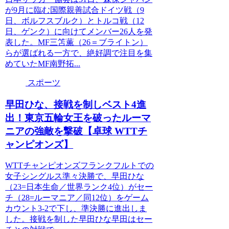
が9月に臨む国際親善試合ドイツ戦（9
日、ボルフスブルク）とトルコ戦（12
日、ゲンク）に向けてメンバー26人を発
表した。MF三笘薫（26＝ブライトン）
らが選ばれる一方で、絶好調で注目を集
めていたMF南野拓...
スポーツ
早田ひな、接戦を制しベスト4進
出！東京五輪女王を破ったルーマ
ニアの強敵を撃破【卓球 WTTチ
ャンピオンズ】
WTTチャンピオンズフランクフルトでの
女子シングルス準々決勝で、早田ひな
（23=日本生命／世界ランク4位）がセー
チ（28=ルーマニア／同12位）をゲーム
カウント3-2で下し、準決勝に進出しま
した。接戦を制した早田ひな早田はセー