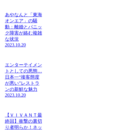
あやなんと「東海
オンエア」の騒
動：離婚とパニッ
ク障害が絡む複雑
な状況
2023.10.20
エンターテイメン
トとしての悪態…
日本一“接客態度
が悪い”レストラ
ンの新鮮な魅力
2023.10.20
【ＶＩＶＡＮＴ最
終回】衝撃の裏切
り者明らか！ネッ