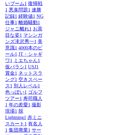
いブーム
1
復帰戦
1
悪臭問題
1
連勝
記録
1
経験値
1
NG
仕事
1
離婚騒動
1
ジャニ離れ
1
お茶
目な姿
1
マシンガ
ンズ滝沢秀一
1
美
意識
1
4000本のビ
ール
1
JT・シャギ
ワ
1
ミエちゃん
1
仮バラシ
1
USJ
1
賞金
1
ネットスラ
ング
1
空きスペー
ス
1
別人レベル
1
色っぽい
1
ゴルフ
ツアー
1
寿司職人
1
年の差愛
1
撮影
現場
1
脱
Lightning
1
赤ミニ
スカート
1
有名人
1
集団廃業
1
サー