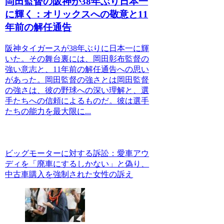
岡田監督の阪神が38年ぶり日本一
に輝く：オリックスへの敬意と11
年前の解任通告
阪神タイガースが38年ぶりに日本一に輝
いた。その舞台裏には、岡田彰布監督の
強い意志と、11年前の解任通告への思い
があった。岡田監督の強さとは岡田監督
の強さは、彼の野球への深い理解と、選
手たちへの信頼によるものだ。彼は選手
たちの能力を最大限に...
ビッグモーターに対する訴訟：愛車アウ
ディを「廃車にするしかない」と偽り、
中古車購入を強制された女性の訴え