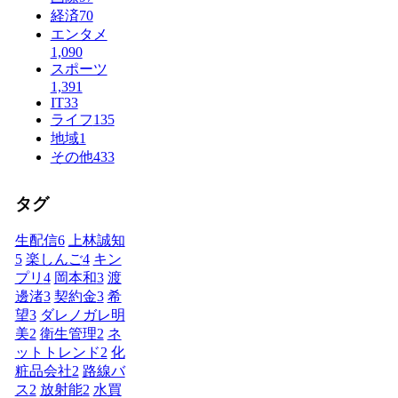
経済
70
エンタメ
1,090
スポーツ
1,391
IT
33
ライフ
135
地域
1
その他
433
タグ
生配信
6
上林誠知
5
楽しんご
4
キン
プリ
4
岡本和
3
渡
邊渚
3
契約金
3
希
望
3
ダレノガレ明
美
2
衛生管理
2
ネ
ットトレンド
2
化
粧品会社
2
路線バ
ス
2
放射能
2
水買