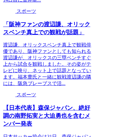
スポーツ
「阪神ファンの渡辺謙、オリック
スベンチ真上での観戦が話題」
渡辺謙、オリックスベンチ真上で観戦俳
優であり、阪神ファンとしても知られる
渡辺謙が、オリックスの三塁ベンチすぐ
上から試合を観戦しました。その姿がテ
レビに映り、ネット上で話題となってい
ます。福本豊氏と一緒に観戦渡辺謙の隣
には、阪急ブレーブスで活...
スポーツ
【日本代表】森保ジャパン、絶好
調の南野拓実と大迫勇也を含むメ
ンバー発表
日本サッカー協会は31日、森保ジャパン