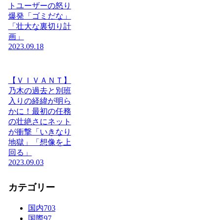
トユーザーの怒り
爆発「ゴミだな」
「壮大な裏切り計
画」
2023.09.18
【ＶＩＶＡＮＴ】
乃木の過去と別班
入りの経緯が明ら
かに！最初の任務
の壮絶さにネット
が衝撃「いきなり
地獄」「想像を上
回る」
2023.09.03
カテゴリー
国内
703
国際
97