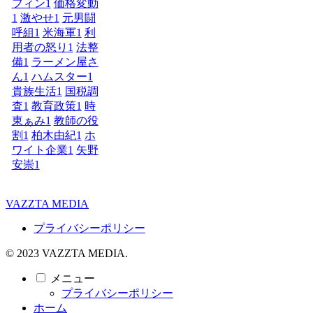
フィン
1
価格変動
1
激やせ
1
元男闘
呼組
1
米海軍
1
利
用者の怒り
1
法整
備
1
ラーメン屋さ
ん
1
ハムスター
1
貴族生活
1
国税調
査
1
教育政策
1
時
東ぁみ
1
教師の役
割
1
柏木由紀
1
ホ
ワイト企業
1
矢野
安崇
1
VAZZTA MEDIA
プライバシーポリシー
© 2023 VAZZTA MEDIA.
メニュー
プライバシーポリシー
ホーム