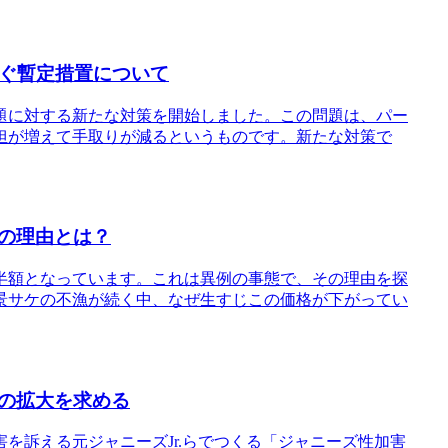
防ぐ暫定措置について
題に対する新たな対策を開始しました。この問題は、パー
担が増えて手取りが減るというものです。新たな対策で
の理由とは？
半額となっています。これは異例の事態で、その理由を探
景サケの不漁が続く中、なぜ生すじこの価格が下がってい
の拡大を求める
を訴える元ジャニーズJr.らでつくる「ジャニーズ性加害