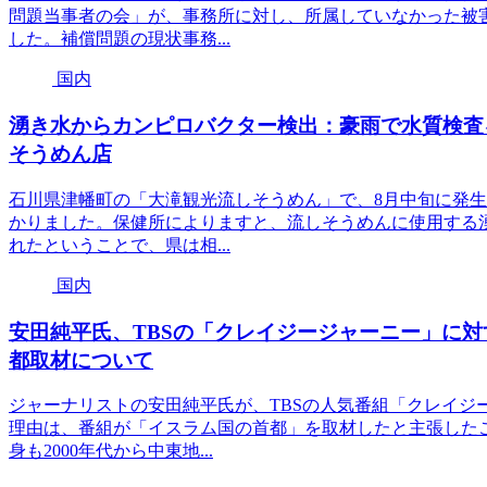
問題当事者の会」が、事務所に対し、所属していなかった被
した。補償問題の現状事務...
国内
湧き水からカンピロバクター検出：豪雨で水質検査を
そうめん店
石川県津幡町の「大滝観光流しそうめん」で、8月中旬に発生
かりました。保健所によりますと、流しそうめんに使用する
れたということで、県は相...
国内
安田純平氏、TBSの「クレイジージャーニー」に
都取材について
ジャーナリストの安田純平氏が、TBSの人気番組「クレイジ
理由は、番組が「イスラム国の首都」を取材したと主張した
身も2000年代から中東地...