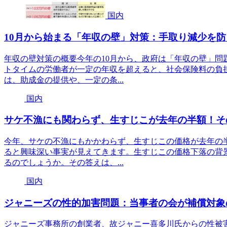
国内
10月から始まる「年収の壁」対策：手取り減少を
年収の壁対策の概要今年の10月から、政府は「年収の壁」問
トタイムの労働者が一定の年収を超えると、社会保険料の負
は、助成金の提供や、一定の条...
国内
サケ不漁にも関わらず、生すじこが去年の半額！そ
今年、サケの不漁にもかかわらず、生すじこの価格が去年の
ると興味深い事実が見えてきます。生すじこの価格下落の背
るのでしょうか。その答えは、...
国内
ジャニーズの性的加害問題：当事者の会が補償対象
ジャニーズ事務所の創業者、故ジャニー喜多川氏からの性被害