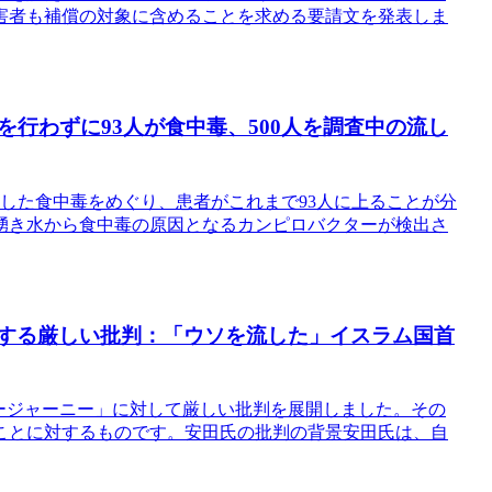
害者も補償の対象に含めることを求める要請文を発表しま
行わずに93人が食中毒、500人を調査中の流し
した食中毒をめぐり、患者がこれまで93人に上ることが分
湧き水から食中毒の原因となるカンピロバクターが検出さ
対する厳しい批判：「ウソを流した」イスラム国首
ージャーニー」に対して厳しい批判を展開しました。その
ことに対するものです。安田氏の批判の背景安田氏は、自