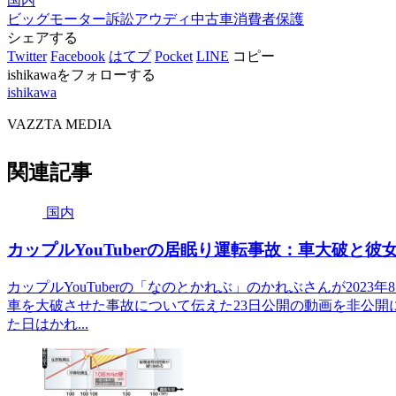
国内
ビッグモーター
訴訟
アウディ
中古車
消費者保護
シェアする
Twitter
Facebook
はてブ
Pocket
LINE
コピー
ishikawaをフォローする
ishikawa
VAZZTA MEDIA
関連記事
国内
カップルYouTuberの居眠り運転事故：車大破と
カップルYouTuberの「なのとかれぶ」のかれぶさんが202
車を大破させた事故について伝えた23日公開の動画を非公開
た日はかれ...