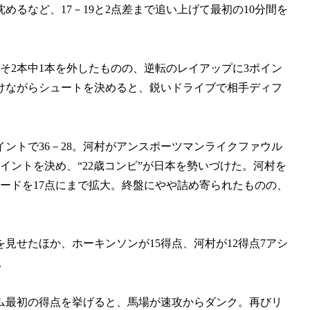
るなど、17－19と2点差まで追い上げて最初の10分間を
そ2本中1本を外したものの、逆転のレイアップに3ポイン
けながらシュートを決めると、鋭いドライブで相手ディフ
イントで36－28。河村がアンスポーツマンライクファウル
イントを決め、“22歳コンビ”が日本を勢いづけた。河村を
とリードを17点にまで拡大。終盤にやや詰め寄られたものの、
を見せたほか、ホーキンソンが15得点、河村が12得点7アシ
。
ム最初の得点を挙げると、馬場が速攻からダンク。再びリ