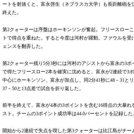
ートを射抜くと、富永啓生（ネブラスカ大学）も長距離砲を沈め
終えた。
第2クォーターは序盤はホーキンソンが奮起。フリースローこ
トで得点を重ねた。すると今度は河村が躍動。ファウルを受
ェンスを翻弄した。
第2クォーター残り5分3秒には河村のアシストから富永の3ポ
で得たフリースロー2本を確実に沈めると、富永が2連続で3ポ
中心にホーキンソン、富永が加点し、同2分41秒に48－31
37－50と13点差で試合を折り返した。
前半を終えて、富永が4本の3ポイントを含む16得点の大暴れ
スト。チームの3ポイント成功率は44.0パーセントを記録した
開始から2連続で失点を喫した第3クォーターは比江島がチー