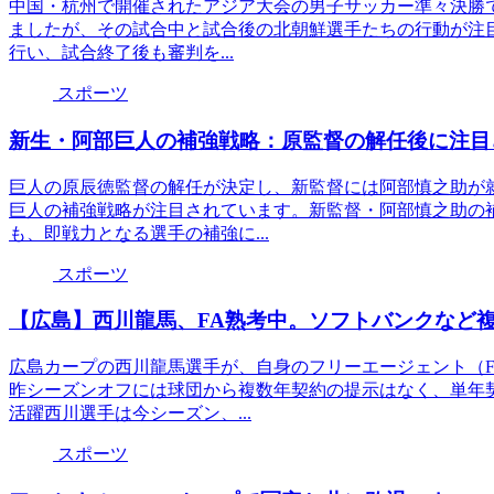
中国・杭州で開催されたアジア大会の男子サッカー準々決勝で
ましたが、その試合中と試合後の北朝鮮選手たちの行動が注
行い、試合終了後も審判を...
スポーツ
新生・阿部巨人の補強戦略：原監督の解任後に注目
巨人の原辰徳監督の解任が決定し、新監督には阿部慎之助が
巨人の補強戦略が注目されています。新監督・阿部慎之助の
も、即戦力となる選手の補強に...
スポーツ
【広島】西川龍馬、FA熟考中。ソフトバンクなど
広島カープの西川龍馬選手が、自身のフリーエージェント（
昨シーズンオフには球団から複数年契約の提示はなく、単年
活躍西川選手は今シーズン、...
スポーツ