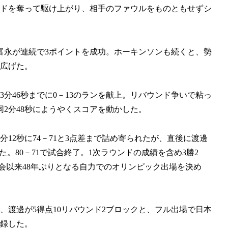
ンドを奪って駆け上がり、相手のファウルをものともせずシ
、富永が連続で3ポイントを成功。ホーキンソンも続くと、勢
に広げた。
分46秒までに0－13のランを献上。リバウンド争いで粘っ
2分48秒にようやくスコアを動かした。
12秒に74－71と3点差まで詰め寄られたが、直後に渡邊
。80－71で試合終了。1次ラウンドの成績を含め3勝2
大会以来48年ぶりとなる自力でのオリンピック出場を決め
ク、渡邊が5得点10リバウンド2ブロックと、フル出場で日本
記録した。