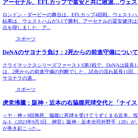
アーセナル、EFLカップで冨安と共に敗退…ウェス
ロンドン・ダービーの舞台は、EFLカップ4回戦。ウェスト
結果は、ウェストハムが3-1で勝利。アーセナルの冨安健洋は
点を喫しました。ア...
スポーツ
DeNAのサヨナラ負け：2死からの前進守備につい
クライマックスシリーズファーストS第1戦で、DeNAは延長1
は、2死からの前進守備の判断でした。試合の流れ延長11回
サヨナラの適...
スポーツ
虎党沸騰：阪神・近本の右脇腹死球交代と「ナイス
＜ヤ・神＞9回無死、脇腹に死球を受けてうずくまる近本。投
ルト（2023年9月3日 神宮）阪神・近本光司外野手（28
が巻き起こった...