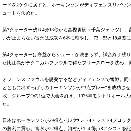
ードを2ケタに戻すと、ホーキンソンがディフェンスリバウ
ュートを決めた。
第3クォーター残り4分18秒から富樫勇樹（千葉ジェッツ）
いが止まらない富永は成功を6本に増やし、73－55と18点差
第4クォーターは序盤からシュートが決まらず、試合終了残り3
た比江島がテクニカルファウルで得たフリースローを沈め、同
オフェンスファウルを誘発するなどディフェンスで奮戦。同1分
とともに出ずっぱりのホーキンソンが“3点プレー”を成功させた
敗、グループOの1位で大会を終え、1976年モントリオール
た。
日本はホーキンソンが29得点7リバウンド4アシスト4ブロッ
の勝利に貢献。富永が22得点、河村が１４得点8アシストを