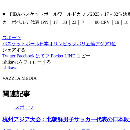
■「FIBAバスケットボールワールドカップ2023」17－32位
カーボベルデ代表 JPN｜17｜33｜23｜７｜＝80 CPV｜19｜18
スポーツ
バスケットボール
日本
オリンピック
パリ五輪
アジア1位
シェアする
Twitter
Facebook
はてブ
Pocket
LINE
コピー
ishikawaをフォローする
ishikawa
VAZZTA MEDIA
関連記事
スポーツ
杭州アジア大会：北朝鮮男子サッカー代表の日本敗