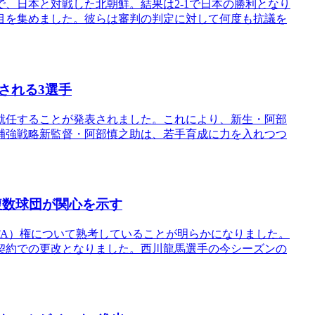
、日本と対戦した北朝鮮。結果は2-1で日本の勝利となり
目を集めました。彼らは審判の判定に対して何度も抗議を
される3選手
就任することが発表されました。これにより、新生・阿部
補強戦略新監督・阿部慎之助は、若手育成に力を入れつつ
複数球団が関心を示す
FA）権について熟考していることが明らかになりました。
契約での更改となりました。西川龍馬選手の今シーズンの