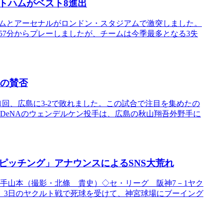
トハムがベスト8進出
ハムとアーセナルがロンドン・スタジアムで激突しました。
57分からプレーしましたが、チームは今季最多となる3失
ての賛否
1回、広島に3-2で敗れました。この試合で注目を集めたの
、DeNAのウェンデルケン投手は、広島の秋山翔吾外野手に
ピッチング」アナウンスによるSNS大荒れ
手山本（撮影・北條 貴史）◇セ・リーグ 阪神7－1ヤク
）が、3日のヤクルト戦で死球を受けて、神宮球場にブーイング