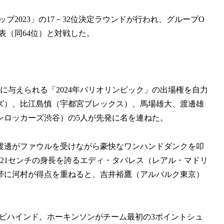
プ2023」の17－32位決定ラウンドが行われ、グループO
表（同64位）と対戦した。
に与えられる「2024年パリオリンピック」の出場権を自力
ズ）、比江島慎（宇都宮ブレックス）、馬場雄大、渡邊雄
ンロッカーズ渋谷）の5人が先発に名を連ねた。
渡邊がファウルを受けながら豪快なワンハンドダンクを叩
21センチの身長を誇るエディ・タバレス（レアル・マドリ
帯に河村が得点を重ねると、吉井裕鷹（アルバルク東京）
と5点ビハインド。ホーキンソンがチーム最初の3ポイントシュ