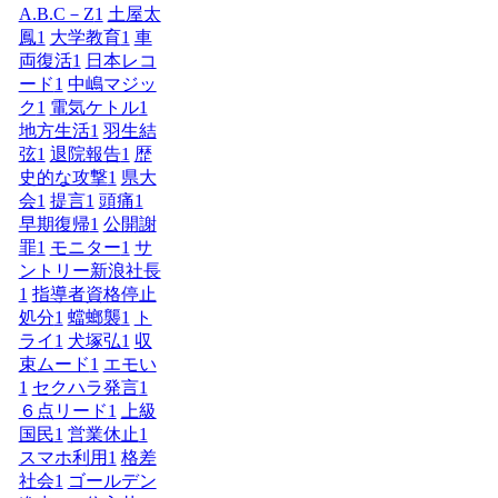
A.B.C－Z
1
土屋太
鳳
1
大学教育
1
車
両復活
1
日本レコ
ード
1
中嶋マジッ
ク
1
電気ケトル
1
地方生活
1
羽生結
弦
1
退院報告
1
歴
史的な攻撃
1
県大
会
1
提言
1
頭痛
1
早期復帰
1
公開謝
罪
1
モニター
1
サ
ントリー新浪社長
1
指導者資格停止
処分
1
蟷螂襲
1
ト
ライ
1
犬塚弘
1
収
束ムード
1
エモい
1
セクハラ発言
1
６点リード
1
上級
国民
1
営業休止
1
スマホ利用
1
格差
社会
1
ゴールデン