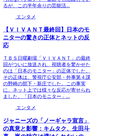
るが、この半年余りの芸能活...
エンタメ
【ＶＩＶＡＮＴ最終回】日本のモ
ニターの驚きの正体とネットの反
応
ＴＢＳ日曜劇場「ＶＩＶＡＮＴ」の最終
回がついに放送され、視聴者を驚かせた
のは「日本のモニター」の正体でした。
その正体は、警視庁公安部・外事第４課
の野崎の部下・新庄でした。この事実
に、ネット上では様々な反応が寄せられ
ました。「日本のモニター」...
エンタメ
ジャニーズの「ノーギャラ宣言」
の真意と影響：キムタク、生田斗