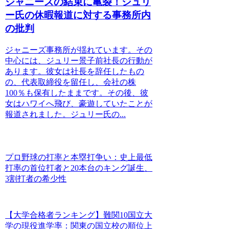
ジャニーズの結束に亀裂！ジュリ
ー氏の休暇報道に対する事務所内
の批判
ジャニーズ事務所が揺れています。その
中心には、ジュリー景子前社長の行動が
あります。彼女は社長を辞任したもの
の、代表取締役を留任し、会社の株
100％も保有したままです。その後、彼
女はハワイへ飛び、豪遊していたことが
報道されました。ジュリー氏の...
プロ野球の打率と本塁打争い：史上最低
打率の首位打者と20本台のキング誕生、
3割打者の希少性
【大学合格者ランキング】難関10国立大
学の現役進学率：関東の国立校の順位上