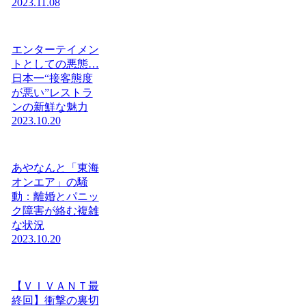
2023.11.08
エンターテイメン
トとしての悪態…
日本一“接客態度
が悪い”レストラ
ンの新鮮な魅力
2023.10.20
あやなんと「東海
オンエア」の騒
動：離婚とパニッ
ク障害が絡む複雑
な状況
2023.10.20
【ＶＩＶＡＮＴ最
終回】衝撃の裏切