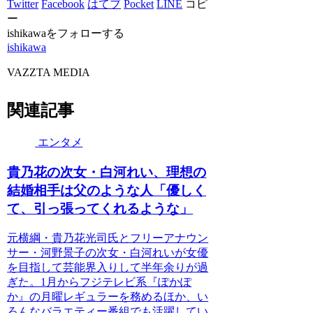
Twitter
Facebook
はてブ
Pocket
LINE
コピ
ー
ishikawaをフォローする
ishikawa
VAZZTA MEDIA
関連記事
エンタメ
貴乃花の次女・白河れい、理想の
結婚相手は父のような人「優しく
て、引っ張ってくれるような」
元横綱・貴乃花光司氏とフリーアナウン
サー・河野景子の次女・白河れいが女優
を目指して芸能界入りして半年余りが過
ぎた。1月からフジテレビ系『ぽかぽ
か』の月曜レギュラーを務めるほか、い
ろんなバラエティー番組でも活躍してい