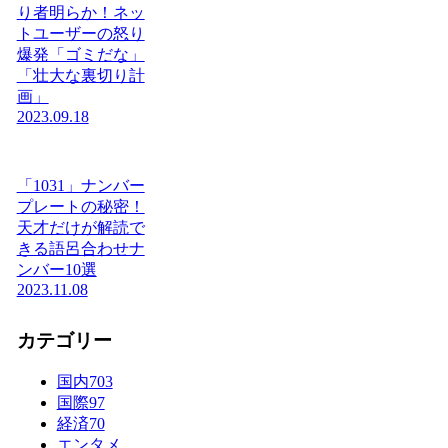
り者明らか！ネッ
トユーザーの怒り
爆発「ゴミだな」
「壮大な裏切り計
画」
2023.09.18
「1031」ナンバー
プレートの秘密！
天才だけが解読で
きる語呂合わせナ
ンバー10選
2023.11.08
カテゴリー
国内
703
国際
97
経済
70
エンタメ