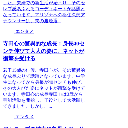
した。夫婦での新生活が始まり、そのセ
レブ感あふれるコーディネートが話題と
なっています。アリゾナへの移住久慈ア
ナウンサーは、夫の渡邊選...
エンタメ
寺田心の驚異的な成長：身長40セ
ンチ伸びて大人の姿に、ネットが
衝撃を受ける
若干15歳の俳優、寺田心が、その驚異的
な成長ぶりで話題となっています。中学
生になってから身長が40センチも伸び、
その大人びた姿にネットが衝撃を受けて
います。寺田心の成長寺田心は3歳から
芸能活動を開始し、子役として大活躍し
てきました。しかし、...
エンタメ