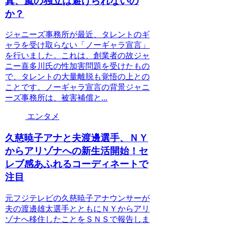
真、嵐の独立は避けられないの
か？
ジャニーズ事務所が最近、タレントのギ
ャラを受け取らない「ノーギャラ宣言」
を行いました。これは、創業者の故ジャ
ニー喜多川氏の性加害問題を受けたもの
で、タレントの大量離脱も覚悟の上との
ことです。ノーギャラ宣言の背景ジャニ
ーズ事務所は、被害補償と...
エンタメ
久慈暁子アナと夫渡邊選手、ＮＹ
からアリゾナへの新生活開始！セ
レブ感あふれるコーディネートで
注目
元フジテレビの久慈暁子アナウンサーが
夫の渡邊雄太選手とともにＮＹからアリ
ゾナへ移住したことをＳＮＳで報告しま