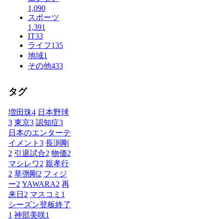
1,090
スポーツ
1,391
IT
33
ライフ
135
地域
1
その他
433
タグ
増田珠
4
日本野球
3
東京
3
認知症
3
日本のエンターテ
イメント
3
長渕剛
2
引退試合
2
物価
2
マシレワ
2
親孝行
2
草彅剛
2
フィジ
ー
2
YAWARA
2
再
来日
2
マスコミ
1
シーズン登板終了
1
神部美咲
1