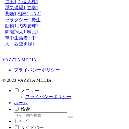
進出
1
１位入札
1
浮気現場
1
進学
1
悲嘆
1
相棒
1
LAギ
ャラクシー
1
野生
動物
1
武内夏暉
1
間瀬翔太
1
地元
1
車中生活者
1
中
大・西舘勇陽
1
VAZZTA MEDIA
プライバシーポリシー
© 2023 VAZZTA MEDIA.
メニュー
プライバシーポリシー
ホーム
検索
トップ
サイドバー