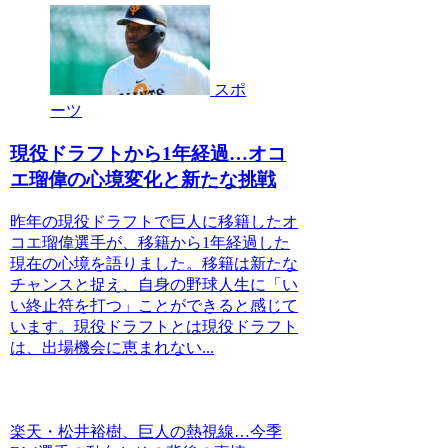
スポ
ーツ
現役ドラフトから1年経過…オコ
エ瑠偉の心境変化と新たな挑戦
昨年の現役ドラフトで巨人に移籍したオ
コエ瑠偉選手が、移籍から1年経過した
現在の心境を語りました。移籍は新たな
チャンスと捉え、自身の野球人生に「い
い終止符を打つ」ことができると感じて
います。現役ドラフトとは現役ドラフト
は、出場機会に恵まれない...
楽天・松井裕樹、巨人の熱視線…今季