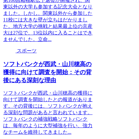
第100回箱根駅伝予選会が開催され、関
東以外の大学も参加する記念大会となり
ました。しかし、関東以外から参加した
11校には大きな壁が立ちはだかりまし
た。地方大学の挑戦と結果最上位の京産
大は27位で、13位以内に入ることはでき
ませんでした。立命...
スポーツ
ソフトバンクが西武・山川穂高の
獲得に向けて調査を開始：その背
後にある深刻な理由
ソフトバンクが西武・山川穂高の獲得に
向けて調査を開始したとの報道がありま
す。その背後には、ソフトバンクが抱え
る深刻な問題があると言われています。
ソフトバンクの補強戦略ソフトバンク
は、毎年のように大型補強を行い、強力
なチームを維持してきました...