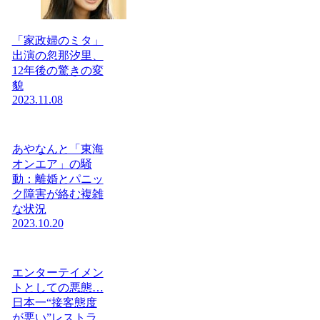
「家政婦のミタ」
出演の忽那汐里、
12年後の驚きの変
貌
2023.11.08
あやなんと「東海
オンエア」の騒
動：離婚とパニッ
ク障害が絡む複雑
な状況
2023.10.20
エンターテイメン
トとしての悪態…
日本一“接客態度
が悪い”レストラ