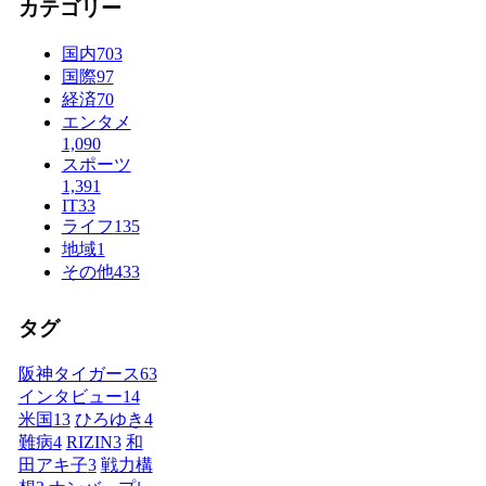
カテゴリー
国内
703
国際
97
経済
70
エンタメ
1,090
スポーツ
1,391
IT
33
ライフ
135
地域
1
その他
433
タグ
阪神タイガース
63
インタビュー
14
米国
13
ひろゆき
4
難病
4
RIZIN
3
和
田アキ子
3
戦力構