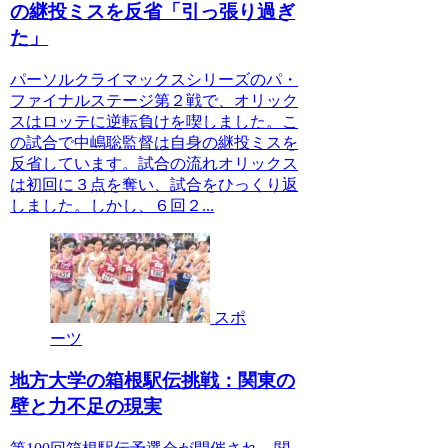
の継投ミスを反省「引っ張り過ぎ
た」
パーソルクライマックスシリーズのパ・
ファイナルステージ第２戦で、オリック
スはロッテに逆転負けを喫しました。こ
の試合で中嶋聡監督は自身の継投ミスを
反省しています。試合の流れオリックス
は初回に３点を奪い、試合をひっくり返
しました。しかし、６回２...
スポ
ーツ
地方大学の箱根駅伝挑戦：関東の
壁と力不足の現実