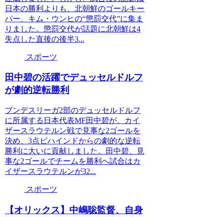
日本の勝利よりも、北朝鮮のゴールキー
パー、キム・ウンヒの“懲罰交代”に集ま
りました。懲罰交代が話題に北朝鮮は4
失点した直後の後半3...
スポーツ
田中碧の活躍でデュッセルドルフ
が劇的逆転勝利
ブンデスリーガ2部のデュッセルドルフ
に所属する日本代表MF田中碧が、カイ
ザースラウテルン戦で見事な2ゴールを
決め、3点ビハインドからの劇的な逆転
勝利に大いに貢献しました。田中碧、見
事な2ゴールでチームを勝利へ試合はカ
イザースラウテルンが32...
スポーツ
【オリックス】中嶋聡監督、自身