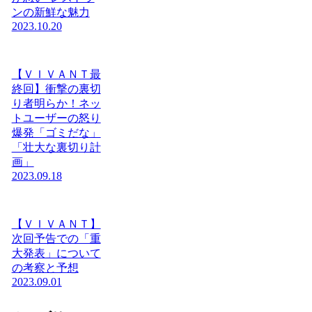
ンの新鮮な魅力
2023.10.20
【ＶＩＶＡＮＴ最
終回】衝撃の裏切
り者明らか！ネッ
トユーザーの怒り
爆発「ゴミだな」
「壮大な裏切り計
画」
2023.09.18
【ＶＩＶＡＮＴ】
次回予告での「重
大発表」について
の考察と予想
2023.09.01