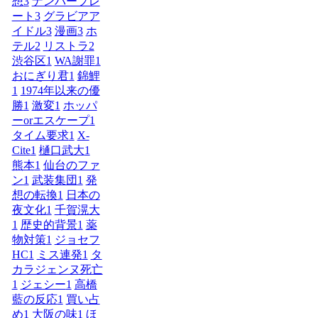
想
3
ナンバープレ
ート
3
グラビアア
イドル
3
漫画
3
ホ
テル
2
リストラ
2
渋谷区
1
WA謝罪
1
おにぎり君
1
錦鯉
1
1974年以来の優
勝
1
激変
1
ホッパ
ーorエスケープ
1
タイム要求
1
X-
Cite
1
樋口武大
1
熊本
1
仙台のファ
ン
1
武装集団
1
発
想の転換
1
日本の
夜文化
1
千賀滉大
1
歴史的背景
1
薬
物対策
1
ジョセフ
HC
1
ミス連発
1
タ
カラジェンヌ死亡
1
ジェシー
1
高橋
藍の反応
1
買い占
め
1
大阪の味
1
ほ