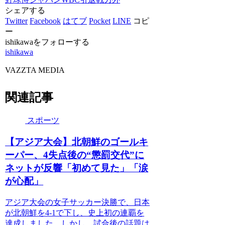
シェアする
Twitter
Facebook
はてブ
Pocket
LINE
コピ
ー
ishikawaをフォローする
ishikawa
VAZZTA MEDIA
関連記事
スポーツ
【アジア大会】北朝鮮のゴールキ
ーパー、4失点後の“懲罰交代”に
ネットが反響「初めて見た」「涙
が心配」
アジア大会の女子サッカー決勝で、日本
が北朝鮮を4-1で下し、史上初の連覇を
達成しました。しかし、試合後の話題は