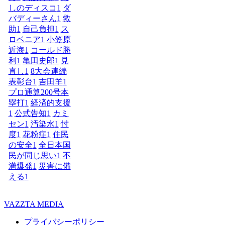
しのディスコ
1
ダ
バディーさん
1
救
助
1
自己負担
1
ス
ロベニア
1
小笠原
近海
1
コールド勝
利
1
亀田史郎
1
見
直し
1
8大会連続
表彰台
1
吉田羊
1
プロ通算200号本
塁打
1
経済的支援
1
公式告知
1
カミ
セン
1
汚染水
1
忖
度
1
花粉症
1
住民
の安全
1
全日本国
民が同じ思い
1
不
満爆発
1
災害に備
える
1
VAZZTA MEDIA
プライバシーポリシー