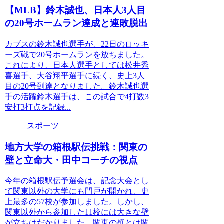
【MLB】鈴木誠也、日本人3人目
の20号ホームラン達成と連敗脱出
カブスの鈴木誠也選手が、22日のロッキ
ーズ戦で20号ホームランを放ちました。
これにより、日本人選手としては松井秀
喜選手、大谷翔平選手に続く、史上3人
目の20号到達となりました。鈴木誠也選
手の活躍鈴木選手は、この試合で4打数3
安打3打点を記録...
スポーツ
地方大学の箱根駅伝挑戦：関東の
壁と立命大・田中コーチの視点
今年の箱根駅伝予選会は、記念大会とし
て関東以外の大学にも門戸が開かれ、史
上最多の57校が参加しました。しかし、
関東以外から参加した11校には大きな壁
が立ちはだかりました。関東の壁とは関