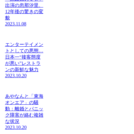
出演の忽那汐里、
12年後の驚きの変
貌
2023.11.08
エンターテイメン
トとしての悪態…
日本一“接客態度
が悪い”レストラ
ンの新鮮な魅力
2023.10.20
あやなんと「東海
オンエア」の騒
動：離婚とパニッ
ク障害が絡む複雑
な状況
2023.10.20