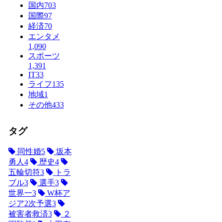
国内
703
国際
97
経済
70
エンタメ
1,090
スポーツ
1,391
IT
33
ライフ
135
地域
1
その他
433
タグ
同性婚
5
坂本
勇人
4
歴史
4
五輪切符
3
トラ
ブル
3
選手
3
世界一
3
W杯ア
ジア2次予選
3
被害者救済
3
２