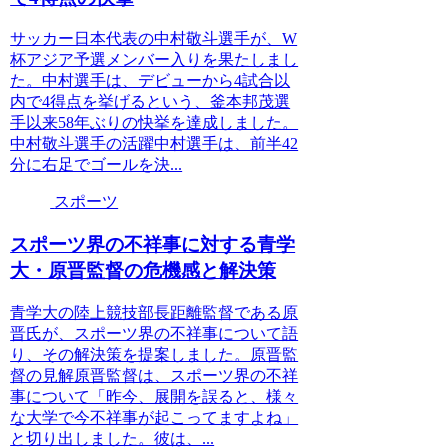
サッカー日本代表の中村敬斗選手が、W
杯アジア予選メンバー入りを果たしまし
た。中村選手は、デビューから4試合以
内で4得点を挙げるという、釜本邦茂選
手以来58年ぶりの快挙を達成しました。
中村敬斗選手の活躍中村選手は、前半42
分に右足でゴールを決...
スポーツ
スポーツ界の不祥事に対する青学
大・原晋監督の危機感と解決策
青学大の陸上競技部長距離監督である原
晋氏が、スポーツ界の不祥事について語
り、その解決策を提案しました。原晋監
督の見解原晋監督は、スポーツ界の不祥
事について「昨今、展開を誤ると、様々
な大学で今不祥事が起こってますよね」
と切り出しました。彼は、...