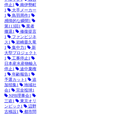
停止
1
南伊勢町
1
大手メーカー
1
鳥羽周作
1
感情的な瞬間
1
第113回
1
業者
撤退
1
修復提言
1
ファンビジネ
ス
1
岩崎亜久竜
1
集中力
1
新
大型プロジェクト
1
工事停止
1
日本産水産物輸入
停止
1
途中棄権
1
年齢報告
1
予選カット
1
追
加招集
1
地域社
会
1
完全投球
1
NPB理事会
1
三盗
1
東京オリ
ンピック
1
辺野
古移設
1
都市問