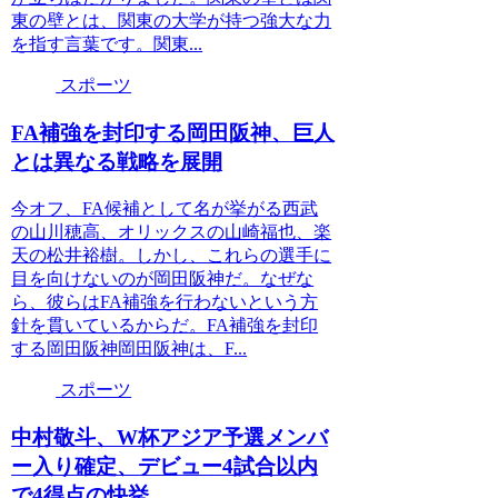
東の壁とは、関東の大学が持つ強大な力
を指す言葉です。関東...
スポーツ
FA補強を封印する岡田阪神、巨人
とは異なる戦略を展開
今オフ、FA候補として名が挙がる西武
の山川穂高、オリックスの山崎福也、楽
天の松井裕樹。しかし、これらの選手に
目を向けないのが岡田阪神だ。なぜな
ら、彼らはFA補強を行わないという方
針を貫いているからだ。FA補強を封印
する岡田阪神岡田阪神は、F...
スポーツ
中村敬斗、W杯アジア予選メンバ
ー入り確定、デビュー4試合以内
で4得点の快挙