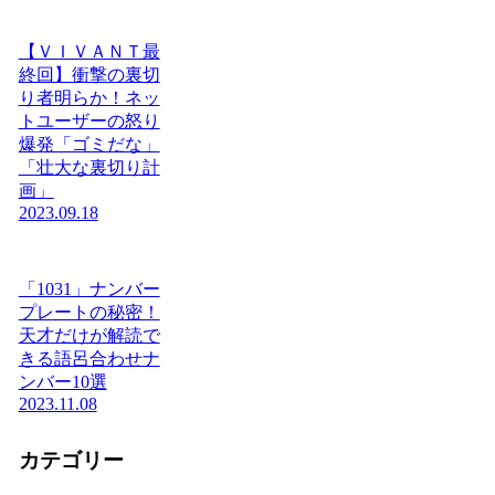
【ＶＩＶＡＮＴ最
終回】衝撃の裏切
り者明らか！ネッ
トユーザーの怒り
爆発「ゴミだな」
「壮大な裏切り計
画」
2023.09.18
「1031」ナンバー
プレートの秘密！
天才だけが解読で
きる語呂合わせナ
ンバー10選
2023.11.08
カテゴリー