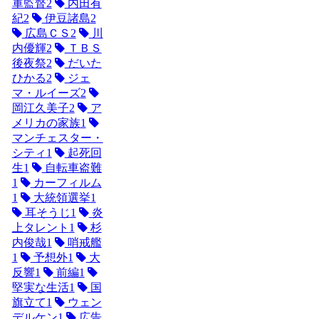
軍監督
2
内田有
紀
2
伊豆諸島
2
広島ＣＳ
2
川
内優輝
2
ＴＢＳ
後夜祭
2
だいた
ひかる
2
ジェ
マ・ルイーズ
2
岡江久美子
2
ア
メリカの家族
1
マンチェスター・
シティ
1
起死回
生
1
自転車盗難
1
カーフィルム
1
大統領選挙
1
耳そうじ
1
炎
上タレント
1
杉
内俊哉
1
哨戒艦
1
予想外
1
大
反響
1
前編
1
堅実な生活
1
国
旗立て
1
ウェン
デルケン
1
広告