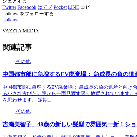
シェアする
Twitter
Facebook
はてブ
Pocket
LINE
コピー
ishikawaをフォローする
ishikawa
VAZZTA MEDIA
関連記事
その他
中国都市部に急増するEV廃棄場： 急成長の負の遺
中国都市部に急増するEV廃棄場： 急成長の負の遺産と向き
る小さな古びた寺院から一面見渡す限り放置されています。そ
を思わせます。 定期...
その他
吉瀬美智子、48歳の新しい髪型で雰囲気一新！シ