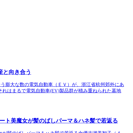
産と向き合う
合う膨大な数の電気自動車（ＥＶ）が、浙江省杭州郊外にあ
れはまるで電気自動車(EV)製品群が積み重ねられた墓地
ョート美魔女が髪のばしパーマ＆ハネ髪で若返る