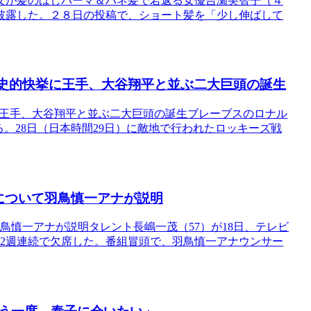
女が髪のばしパーマ＆ハネ髪で若返る女優吉瀬美智子（４
披露した。２８日の投稿で、ショート髪を「少し伸ばして
」の歴史的快挙に王手、大谷翔平と並ぶ二大巨頭の誕生
快挙に王手、大谷翔平と並ぶ二大巨頭の誕生ブレーブスのロナル
る。28日（日本時間29日）に敵地で行われたロッキーズ戦
について羽鳥慎一アナが説明
鳥慎一アナが説明タレント長嶋一茂（57）が18日、テレビ
2週連続で欠席した。番組冒頭で、羽鳥慎一アナウンサー