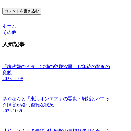
コメントを書き込む
ホーム
その他
人気記事
「家政婦のミタ」出演の忽那汐里、12年後の驚きの
変貌
2023.11.08
あやなんと「東海オンエア」の騒動：離婚とパニッ
ク障害が絡む複雑な状況
2023.10.20
【ＶＩＶＡＮＴ最終回】衝撃の裏切り者明らか！ネ