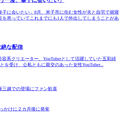
う一度、泰子に会いたい」
泰子に会いたい」8月、米子市に住む女性が夫と自宅で就寝
症を患っていてこれまでにも1人で外出してしまうことがあ
壮絶な配信
美容系クリエーター、YouTuberとして活躍していた五彩緋
を受け、公私ともに親交のあった女性YouTuber...
座三越での登場にファン歓喜
きっかけに２カ月後に発覚