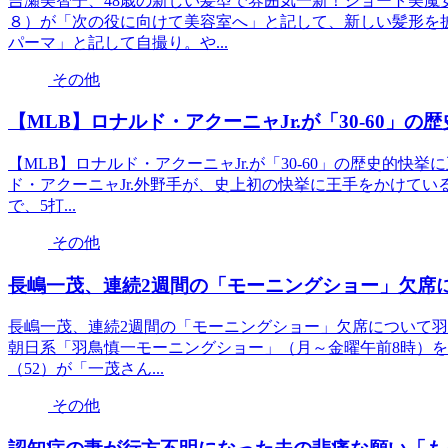
吉瀬美智子、48歳の新しい髪型で雰囲気一新！ショート美魔
８）が「次の役に向けて美容室へ」と記して、新しい髪形を
パーマ」と記して自撮り。や...
その他
【MLB】ロナルド・アクーニャJr.が「30-60
【MLB】ロナルド・アクーニャJr.が「30-60」の歴史的
ド・アクーニャJr.外野手が、史上初の快挙に王手をかけてい
で、5打...
その他
長嶋一茂、連続2週間の「モーニングショー」欠席
長嶋一茂、連続2週間の「モーニングショー」欠席について羽
朝日系「羽鳥慎一モーニングショー」（月～金曜午前8時）を
（52）が「一茂さん...
その他