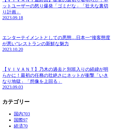
ットユーザーの怒り爆発「ゴミだな」「壮大な裏切
り計画」
2023.09.18
エンターテイメントとしての悪態…日本一“接客態度
が悪い”レストランの新鮮な魅力
2023.10.20
【ＶＩＶＡＮＴ】乃木の過去と別班入りの経緯が明
らかに！最初の任務の壮絶さにネットが衝撃「いき
なり地獄」「想像を上回る」
2023.09.03
カテゴリー
国内
703
国際
97
経済
70