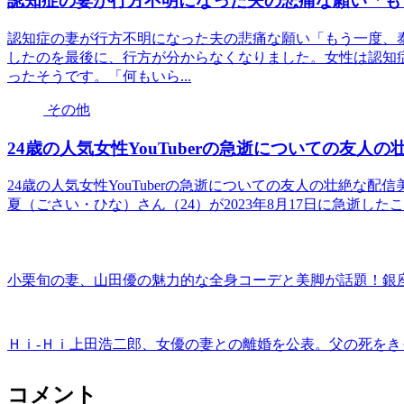
認知症の妻が行方不明になった夫の悲痛な願い「も
認知症の妻が行方不明になった夫の悲痛な願い「もう一度、
したのを最後に、行方が分からなくなりました。女性は認知
ったそうです。「何もいら...
その他
24歳の人気女性YouTuberの急逝についての友人の
24歳の人気女性YouTuberの急逝についての友人の壮絶な配信
夏（ごさい・ひな）さん（24）が2023年8月17日に急逝したこと
小栗旬の妻、山田優の魅力的な全身コーデと美脚が話題！銀
Ｈｉ-Ｈｉ上田浩二郎、女優の妻との離婚を公表。父の死を
コメント