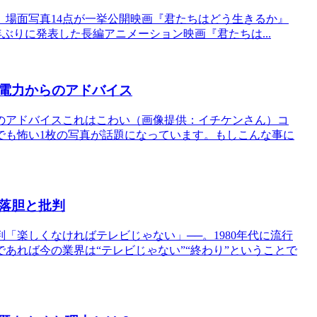
場面写真14点が一挙公開映画『君たちはどう生きるか』
駿監督が10年ぶりに発表した長編アニメーション映画『君たちは...
電力からのアドバイス
のアドバイスこれはこわい（画像提供：イチケンさん）コ
でも怖い1枚の写真が話題になっています。もしこんな事に
落胆と批判
「楽しくなければテレビじゃない」──。1980年代に流行
あれば今の業界は“テレビじゃない”“終わり”ということで