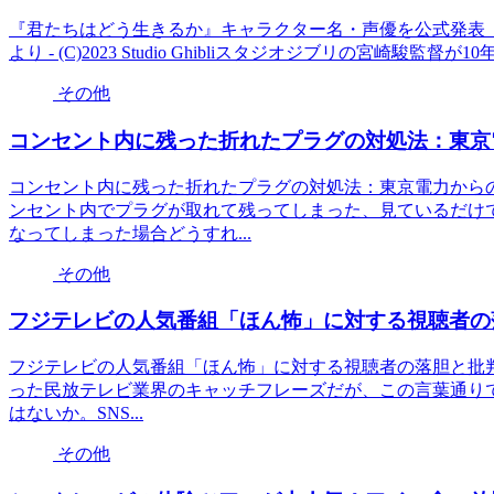
『君たちはどう生きるか』キャラクター名・声優を公式発表 
より - (C)2023 Studio Ghibliスタジオジブリの宮崎
その他
コンセント内に残った折れたプラグの対処法：東京
コンセント内に残った折れたプラグの対処法：東京電力から
ンセント内でプラグが取れて残ってしまった、見ているだけ
なってしまった場合どうすれ...
その他
フジテレビの人気番組「ほん怖」に対する視聴者の
フジテレビの人気番組「ほん怖」に対する視聴者の落胆と批判
った民放テレビ業界のキャッチフレーズだが、この言葉通りで
はないか。SNS...
その他