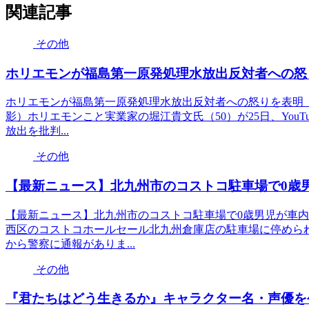
関連記事
その他
ホリエモンが福島第一原発処理水放出反対者への怒
ホリエモンが福島第一原発処理水放出反対者への怒りを表明「
影）ホリエモンこと実業家の堀江貴文氏（50）が25日、You
放出を批判...
その他
【最新ニュース】北九州市のコストコ駐車場で0歳
【最新ニュース】北九州市のコストコ駐車場で0歳男児が車内
西区のコストコホールセール北九州倉庫店の駐車場に停めら
から警察に通報がありま...
その他
『君たちはどう生きるか』キャラクター名・声優を