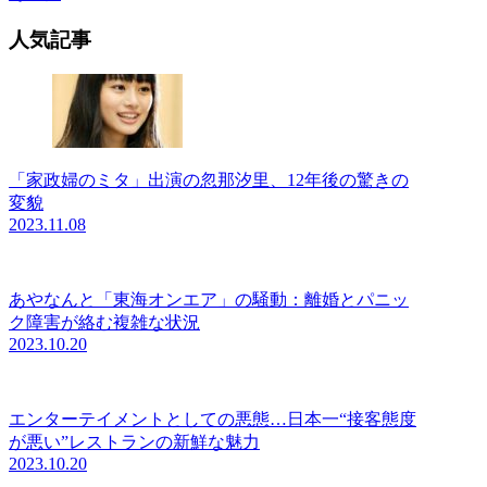
人気記事
「家政婦のミタ」出演の忽那汐里、12年後の驚きの
変貌
2023.11.08
あやなんと「東海オンエア」の騒動：離婚とパニッ
ク障害が絡む複雑な状況
2023.10.20
エンターテイメントとしての悪態…日本一“接客態度
が悪い”レストランの新鮮な魅力
2023.10.20