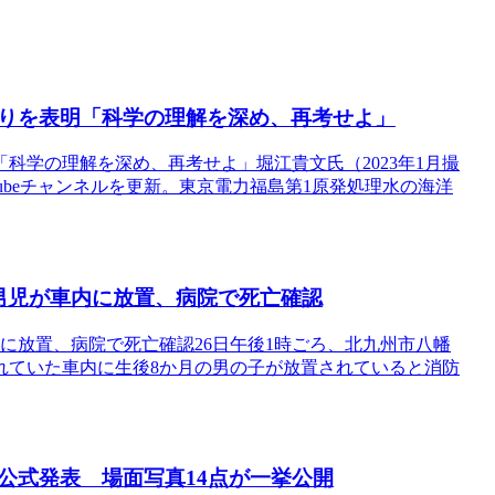
りを表明「科学の理解を深め、再考せよ」
科学の理解を深め、再考せよ」堀江貴文氏（2023年1月撮
Tubeチャンネルを更新。東京電力福島第1原発処理水の海洋
男児が車内に放置、病院で死亡確認
に放置、病院で死亡確認26日午後1時ごろ、北九州市八幡
れていた車内に生後8か月の男の子が放置されていると消防
公式発表 場面写真14点が一挙公開