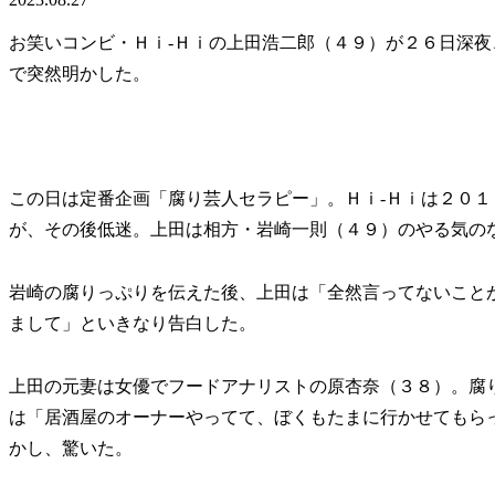
お笑いコンビ・Ｈｉ-Ｈｉの上田浩二郎（４９）が２６日深
で突然明かした。
この日は定番企画「腐り芸人セラピー」。Ｈｉ-Ｈｉは２０
が、その後低迷。上田は相方・岩崎一則（４９）のやる気の
岩崎の腐りっぷりを伝えた後、上田は「全然言ってないこと
まして」といきなり告白した。
上田の元妻は女優でフードアナリストの原杏奈（３８）。腐
は「居酒屋のオーナーやってて、ぼくもたまに行かせてもら
かし、驚いた。