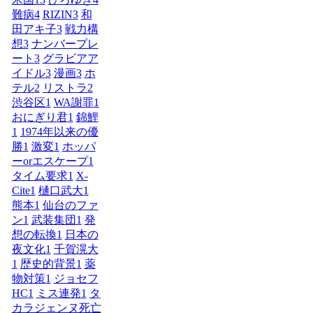
難病
4
RIZIN
3
和
田アキ子
3
戦力構
想
3
ナンバープレ
ート
3
グラビアア
イドル
3
漫画
3
ホ
テル
2
リストラ
2
渋谷区
1
WA謝罪
1
おにぎり君
1
錦鯉
1
1974年以来の優
勝
1
激変
1
ホッパ
ーorエスケープ
1
タイム要求
1
X-
Cite
1
樋口武大
1
熊本
1
仙台のファ
ン
1
武装集団
1
発
想の転換
1
日本の
夜文化
1
千賀滉大
1
歴史的背景
1
薬
物対策
1
ジョセフ
HC
1
ミス連発
1
タ
カラジェンヌ死亡