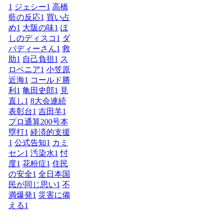
1
ジェシー
1
高橋
藍の反応
1
買い占
め
1
大阪の味
1
ほ
しのディスコ
1
ダ
バディーさん
1
救
助
1
自己負担
1
ス
ロベニア
1
小笠原
近海
1
コールド勝
利
1
亀田史郎
1
見
直し
1
8大会連続
表彰台
1
吉田羊
1
プロ通算200号本
塁打
1
経済的支援
1
公式告知
1
カミ
セン
1
汚染水
1
忖
度
1
花粉症
1
住民
の安全
1
全日本国
民が同じ思い
1
不
満爆発
1
災害に備
える
1