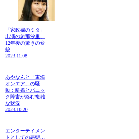
「家政婦のミタ」
出演の忽那汐里、
12年後の驚きの変
貌
2023.11.08
あやなんと「東海
オンエア」の騒
動：離婚とパニッ
ク障害が絡む複雑
な状況
2023.10.20
エンターテイメン
トとしての悪態…