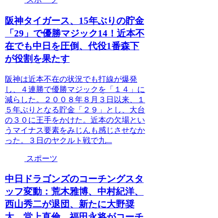
阪神タイガース、15年ぶりの貯金
「29」で優勝マジック14！近本不
在でも中日を圧倒、代役1番森下
が役割を果たす
阪神は近本不在の状況でも打線が爆発
し、４連勝で優勝マジックを「１４」に
減らした。２００８年８月３日以来、１
５年ぶりとなる貯金「２９」とし、大台
の３０に王手をかけた。近本の欠場とい
うマイナス要素をみじんも感じさせなか
った。３日のヤクルト戦で九...
スポーツ
中日ドラゴンズのコーチングスタ
ッフ変動：荒木雅博、中村紀洋、
西山秀二が退団、新たに大野奨
太、堂上直倫、福田永将がコーチ