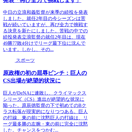
発表「再び全力で挑戦します」
中日の立浪和義監督が来季の続投を発表
しました。就任2年目の今シーズンは苦
戦が続いていますが、再び全力で挑戦す
る決意を新たにしました。苦戦の中での
続投発表立浪監督の就任2年目は、現在
49勝77敗4分けでリーグ最下位に沈んで
います。しかし、その...
スポーツ
原政権の初の屈辱ピンチ：巨人の
CS出場が絶望的状況に
巨人がDeNAに連敗し、クライマックス
シリーズ（CS）進出が絶望的な状況に
陥った。原辰徳監督の下で初めてのBク
ラス転落が現実的になりつつある。巨人
の打線、東の前に沈黙巨人の打線は、リ
ーグ最多勝の左腕・東の前に完全に沈黙
した。チャンスをつかむ...