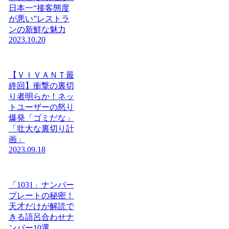
日本一“接客態度
が悪い”レストラ
ンの新鮮な魅力
2023.10.20
【ＶＩＶＡＮＴ最
終回】衝撃の裏切
り者明らか！ネッ
トユーザーの怒り
爆発「ゴミだな」
「壮大な裏切り計
画」
2023.09.18
「1031」ナンバー
プレートの秘密！
天才だけが解読で
きる語呂合わせナ
ンバー10選