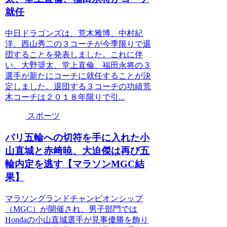
就任
中日ドラゴンズは、荒木雅博、中村紀
洋、西山秀二の３コーチが今季限りで退
団することを発表しました。これに伴
い、大野奨太、堂上直倫、福田永将の３
選手が新たにコーチに就任することが決
定しました。退団する３コーチの功績荒
木コーチは２０１８年限りで引...
スポーツ
パリ五輪への切符を手に入れた小
山直城と赤﨑暁、大迫傑は再び五
輪内定を逃す【マラソンMGC結
果】
マラソングランドチャンピオンシップ
（MGC）が開催され、男子部門では
Hondaの小山直城選手が見事優勝を飾り