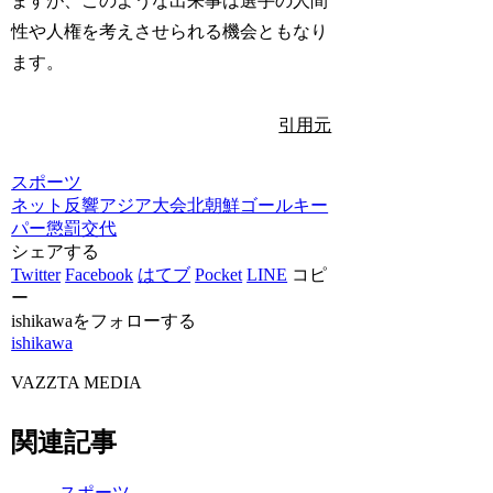
ますが、このような出来事は選手の人間
性や人権を考えさせられる機会ともなり
ます。
引用元
スポーツ
ネット反響
アジア大会
北朝鮮
ゴールキー
パー
懲罰交代
シェアする
Twitter
Facebook
はてブ
Pocket
LINE
コピ
ー
ishikawaをフォローする
ishikawa
VAZZTA MEDIA
関連記事
スポーツ