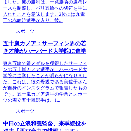
ました。彼の勝利は、一発勝負の選考レ
ースを制覇し、パリ五輪への切符を手に
入れたことを意味します。2位には九電
工の赤﨑暁選手が入り、彼...
スポーツ
五十嵐カノア：サーフィン界の若
き才能がハーバード大学院に進学
東京五輪で銀メダルを獲得したサーフィ
ンの五十嵐カノア選手が、ハーバード大
学院に進学したことが明らかになりまし
た。これは、彼の母親である美佐子さん
が自身のインスタグラムで報告したもの
です。五十嵐カノア選手の学業とスポー
ツの両立五十嵐選手は、1...
スポーツ
中日の立浪和義監督、来季続投を