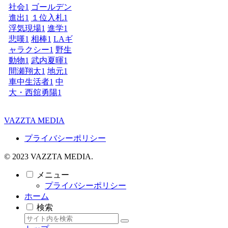
社会
1
ゴールデン
進出
1
１位入札
1
浮気現場
1
進学
1
悲嘆
1
相棒
1
LAギ
ャラクシー
1
野生
動物
1
武内夏暉
1
間瀬翔太
1
地元
1
車中生活者
1
中
大・西舘勇陽
1
VAZZTA MEDIA
プライバシーポリシー
© 2023 VAZZTA MEDIA.
メニュー
プライバシーポリシー
ホーム
検索