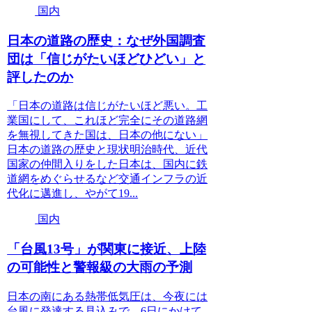
国内
日本の道路の歴史：なぜ外国調査
団は「信じがたいほどひどい」と
評したのか
「日本の道路は信じがたいほど悪い。工
業国にして、これほど完全にその道路網
を無視してきた国は、日本の他にない」
日本の道路の歴史と現状明治時代、近代
国家の仲間入りをした日本は、国内に鉄
道網をめぐらせるなど交通インフラの近
代化に邁進し、やがて19...
国内
「台風13号」が関東に接近、上陸
の可能性と警報級の大雨の予測
日本の南にある熱帯低気圧は、今夜には
台風に発達する見込みで、6日にかけて