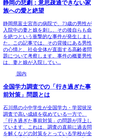
静岡の悲劇：意思疎通できない家
族への愛と絶望
静岡県富士宮市の病院で、73歳の男性が
入院中の妻と娘を刺し、その後自らも命
を絶つという衝撃的な事件が発生しまし
た。この記事では、その背後にある男性
の心情と、社会全体が直面する高齢者問
題について考察します。事件の概要男性
は、妻と娘が入院してい...
国内
全国学力調査での「行き過ぎた事
前対策」問題とは
石川県の小中学生が全国学力・学習状況
調査で高い成績を収めている一方で、
「行き過ぎた事前対策」の問題が浮上し
ています。これは、調査の直前に過去問
を解くなどの対策をとっている学校が全