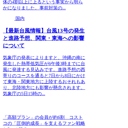
体の4割以上に上るという事実から明ら
かになりました。事前対策の...
国内
【最新台風情報】台風13号の発生
と進路予想、関東・東海への影響
について
気象庁の発表によりますと、沖縄の南に
発生した熱帯低気圧が6午後3時までに台
風に発達する見込みです。進路予想の西
寄りのコースを通ると7日から8日にかけ
て東海・関東地方に上陸するおそれもあ
り、北陸地方にも影響が懸念されます。
気象庁の5日15時の...
「高額プラン」の会員が約6割 コスト
コの「圧倒的成長」を支えるファン戦略