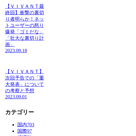
【ＶＩＶＡＮＴ最
終回】衝撃の裏切
り者明らか！ネッ
トユーザーの怒り
爆発「ゴミだな」
「壮大な裏切り計
画」
2023.09.18
【ＶＩＶＡＮＴ】
次回予告での「重
大発表」について
の考察と予想
2023.09.01
カテゴリー
国内
703
国際
97