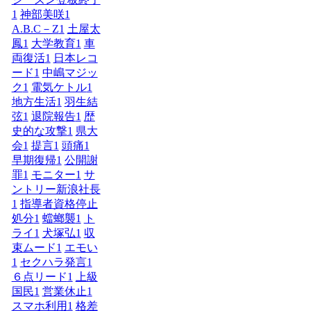
1
神部美咲
1
A.B.C－Z
1
土屋太
鳳
1
大学教育
1
車
両復活
1
日本レコ
ード
1
中嶋マジッ
ク
1
電気ケトル
1
地方生活
1
羽生結
弦
1
退院報告
1
歴
史的な攻撃
1
県大
会
1
提言
1
頭痛
1
早期復帰
1
公開謝
罪
1
モニター
1
サ
ントリー新浪社長
1
指導者資格停止
処分
1
蟷螂襲
1
ト
ライ
1
犬塚弘
1
収
束ムード
1
エモい
1
セクハラ発言
1
６点リード
1
上級
国民
1
営業休止
1
スマホ利用
1
格差