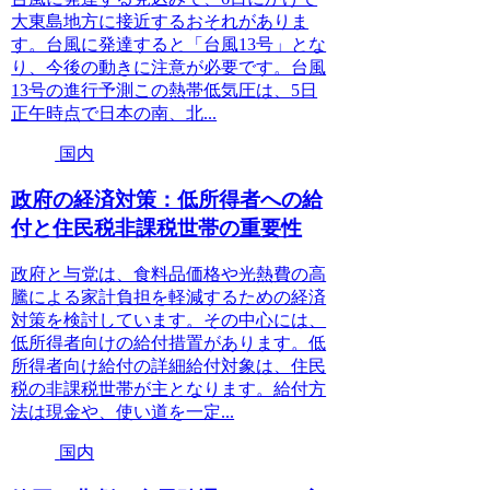
大東島地方に接近するおそれがありま
す。台風に発達すると「台風13号」とな
り、今後の動きに注意が必要です。台風
13号の進行予測この熱帯低気圧は、5日
正午時点で日本の南、北...
国内
政府の経済対策：低所得者への給
付と住民税非課税世帯の重要性
政府と与党は、食料品価格や光熱費の高
騰による家計負担を軽減するための経済
対策を検討しています。その中心には、
低所得者向けの給付措置があります。低
所得者向け給付の詳細給付対象は、住民
税の非課税世帯が主となります。給付方
法は現金や、使い道を一定...
国内