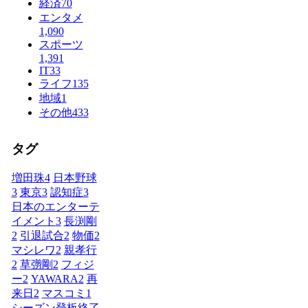
経済
70
エンタメ
1,090
スポーツ
1,391
IT
33
ライフ
135
地域
1
その他
433
タグ
増田珠
4
日本野球
3
東京
3
認知症
3
日本のエンターテ
イメント
3
長渕剛
2
引退試合
2
物価
2
マシレワ
2
親孝行
2
草彅剛
2
フィジ
ー
2
YAWARA
2
再
来日
2
マスコミ
1
シーズン登板終了