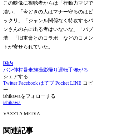
この映像に視聴者からは「行動力マジで
凄い」「今どきの人はマナー守るのはビ
ックリ」「ジャンル関係なく特攻するバ
ンさんの右に出る者はいないな」「バブ
渋」「旧車會とのコラボ」などのコメン
トが寄せられていた。
国内
バン仲村
暴走族
撮影帰り
運転手
怖がる
シェアする
Twitter
Facebook
はてブ
Pocket
LINE
コピ
ー
ishikawaをフォローする
ishikawa
VAZZTA MEDIA
関連記事