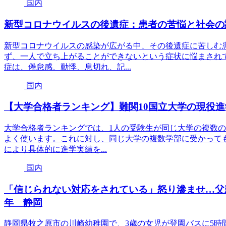
国内
新型コロナウイルスの後遺症：患者の苦悩と社会の
新型コロナウイルスの感染が広がる中、その後遺症に苦しむ
ず、一人で立ち上がることができないという症状に悩まされ
症は、倦怠感、動悸、息切れ、記...
国内
【大学合格者ランキング】難関10国立大学の現役
大学合格者ランキングでは、1人の受験生が同じ大学の複数
よく使います。これに対し、同じ大学の複数学部に受かって
により具体的に進学実績を...
国内
「信じられない対応をされている」怒り滲ませ…父
年 静岡
静岡県牧之原市の川崎幼稚園で、3歳の女児が登園バスに5時