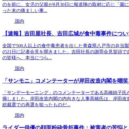
のを前に、女児の父親が8月30日に報道陣の取材に応じ「園
った末の痛ましい事...
国内
【速報】吉田屋社長、吉田広城が食中毒事件につい
全国で500人以上の食中毒患者を出した青森県八戸市の弁当
の21日に記者会見を開きました。吉田社長の謝罪会見冒頭で
の皆様へ、本当につら...
国内
「サンモニ」コメンテーターが岸田改造内閣を嘲笑
「サンデーモーニング」のコメンテーターである高橋純子氏
摘しました。岸田改造内閣の内向きな人事高橋氏は、岸田改
総裁選での再選を狙ったものだ...
国内
ライダー俳優の顔面粉砕骨折事件：被害者の苦悩と