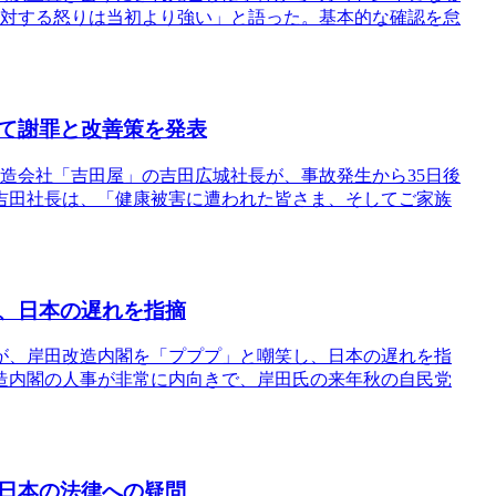
に対する怒りは当初より強い」と語った。基本的な確認を怠
て謝罪と改善策を発表
製造会社「吉田屋」の吉田広城社長が、事故発生から35日後
吉田社長は、「健康被害に遭われた皆さま、そしてご家族
、日本の遅れを指摘
が、岸田改造内閣を「プププ」と嘲笑し、日本の遅れを指
造内閣の人事が非常に内向きで、岸田氏の来年秋の自民党
日本の法律への疑問