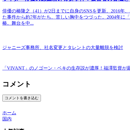
俳優の椿隆之（41）が2日までに自身のSNSを更新。201
た事件から約7年がたち、苦しい胸中をつづった。2004年
椿。舞台を中...
ジャニーズ事務所、社名変更とタレントの大量離脱を検討
「VIVANT」のノゴーン・ベキの生存説が濃厚！福澤監督が
コメント
コメントを書き込む
ホーム
国内