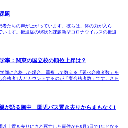
課題
患者たちの声が上がっています。彼らは、体の力が入ら
ています。後遺症の現状と課題新型コロナウイルスの後遺
進学率：関東の国立校の順位上昇は？
の学部に合格した場合、重複して数える「延べ合格者数」を
も合格者1人とカウントするのが「実合格者数」です。さら
親が語る胸中 園児バス置き去りからまもなく1
間以上置き去りにされ死亡した事件から9月5日で1年となる