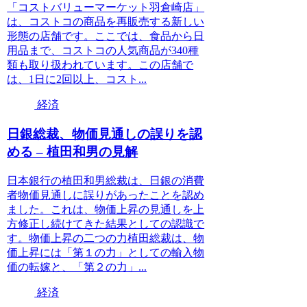
「コストバリューマーケット羽倉崎店」
は、コストコの商品を再販売する新しい
形態の店舗です。ここでは、食品から日
用品まで、コストコの人気商品が340種
類も取り扱われています。この店舗で
は、1日に2回以上、コスト...
経済
日銀総裁、物価見通しの誤りを認
める – 植田和男の見解
日本銀行の植田和男総裁は、日銀の消費
者物価見通しに誤りがあったことを認め
ました。これは、物価上昇の見通しを上
方修正し続けてきた結果としての認識で
す。物価上昇の二つの力植田総裁は、物
価上昇には「第１の力」としての輸入物
価の転嫁と、「第２の力」...
経済