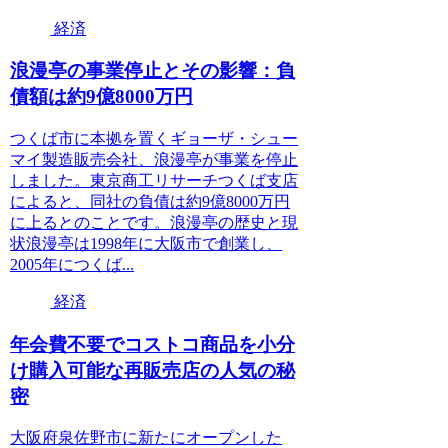
経済
浪漫亭の事業停止とその影響：負
債額は約9億8000万円
つくば市に本拠を置くギョーザ・シュー
マイ製造販売会社、浪漫亭が事業を停止
しました。東京商工リサーチつくば支店
によると、同社の負債は約9億8000万円
に上るとのことです。浪漫亭の歴史と現
状浪漫亭は1998年に大阪市で創業し、
2005年につくば...
経済
年会費不要でコストコ商品を小分
け購入可能な再販売店の人気の秘
密
大阪府泉佐野市に新たにオープンした