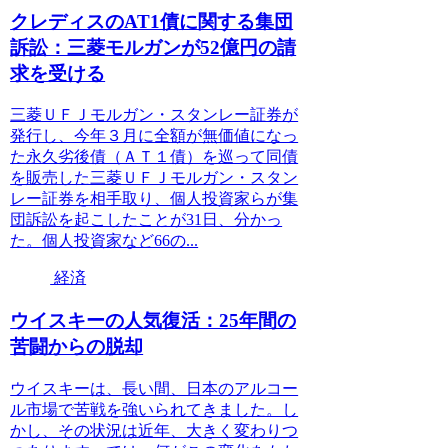
クレディスのAT1債に関する集団
訴訟：三菱モルガンが52億円の請
求を受ける
三菱ＵＦＪモルガン・スタンレー証券が
発行し、今年３月に全額が無価値になっ
た永久劣後債（ＡＴ１債）を巡って同債
を販売した三菱ＵＦＪモルガン・スタン
レー証券を相手取り、個人投資家らが集
団訴訟を起こしたことが31日、分かっ
た。個人投資家など66の...
経済
ウイスキーの人気復活：25年間の
苦闘からの脱却
ウイスキーは、長い間、日本のアルコー
ル市場で苦戦を強いられてきました。し
かし、その状況は近年、大きく変わりつ