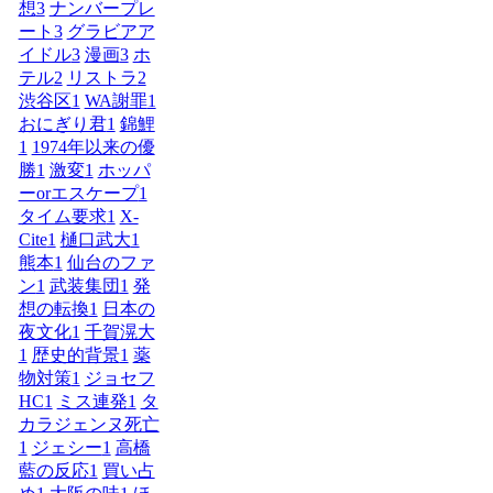
想
3
ナンバープレ
ート
3
グラビアア
イドル
3
漫画
3
ホ
テル
2
リストラ
2
渋谷区
1
WA謝罪
1
おにぎり君
1
錦鯉
1
1974年以来の優
勝
1
激変
1
ホッパ
ーorエスケープ
1
タイム要求
1
X-
Cite
1
樋口武大
1
熊本
1
仙台のファ
ン
1
武装集団
1
発
想の転換
1
日本の
夜文化
1
千賀滉大
1
歴史的背景
1
薬
物対策
1
ジョセフ
HC
1
ミス連発
1
タ
カラジェンヌ死亡
1
ジェシー
1
高橋
藍の反応
1
買い占