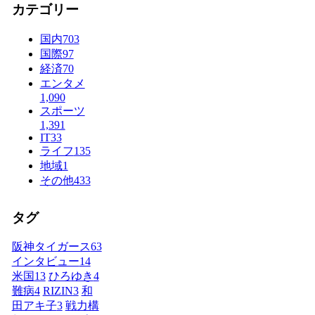
カテゴリー
国内
703
国際
97
経済
70
エンタメ
1,090
スポーツ
1,391
IT
33
ライフ
135
地域
1
その他
433
タグ
阪神タイガース
63
インタビュー
14
米国
13
ひろゆき
4
難病
4
RIZIN
3
和
田アキ子
3
戦力構