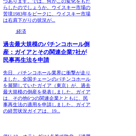
つあります。では、何がこの変化をもた
らしたのでしょうか。ウイスキー市場の
苦境1983年をピークに、ウイスキー市場
は右肩下がりの状況が...
経済
過去最大規模のパチンコホール倒
産：ガイアとその関連企業7社が
民事再生法を申請
先日、パチンコホール業界に衝撃が走り
ました。全国チェーンのパチンコホール
を展開していたガイア（東京）が、過去
最大規模の倒産を発表しました。ガイア
は、その他6つの関連企業とともに、民
事再生法の適用を申請しました。ガイア
の経営状況ガイアは、19...