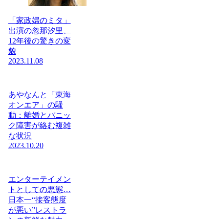
「家政婦のミタ」
出演の忽那汐里、
12年後の驚きの変
貌
2023.11.08
あやなんと「東海
オンエア」の騒
動：離婚とパニッ
ク障害が絡む複雑
な状況
2023.10.20
エンターテイメン
トとしての悪態…
日本一“接客態度
が悪い”レストラ