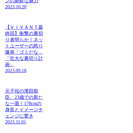
ンの新鮮な魅力
2023.10.20
【ＶＩＶＡＮＴ最
終回】衝撃の裏切
り者明らか！ネッ
トユーザーの怒り
爆発「ゴミだな」
「壮大な裏切り計
画」
2023.09.18
元子役の濱田龍
臣、23歳での新た
な一面！178cmの
身長とイメージチ
ェンジに驚き
2023.11.01