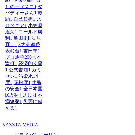
め
1
大阪の味
1
ほ
しのディスコ
1
ダ
バディーさん
1
救
助
1
自己負担
1
ス
ロベニア
1
小笠原
近海
1
コールド勝
利
1
亀田史郎
1
見
直し
1
8大会連続
表彰台
1
吉田羊
1
プロ通算200号本
塁打
1
経済的支援
1
公式告知
1
カミ
セン
1
汚染水
1
忖
度
1
花粉症
1
住民
の安全
1
全日本国
民が同じ思い
1
不
満爆発
1
災害に備
える
1
VAZZTA MEDIA