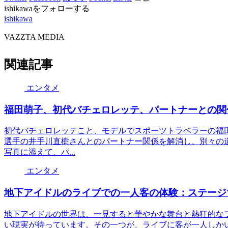
ishikawaをフォローする
ishikawa
VAZZTA MEDIA
関連記事
エンタメ
福田萌子、初代バチェロレッテ、パートナーとの関
初代バチェロレッテこと、モデルでスポーツトラベラーの福田萌子
選手の井手川直樹さんとのパートナー関係を解消し、別々の
写真に添えて、パ...
エンタメ
地下アイドルのライブでの一人客の体験：ステージ
地下アイドルの世界は、一見すると華やかな舞台と熱狂的な
い現実が待っています。その一つが、ライブに客が一人しか