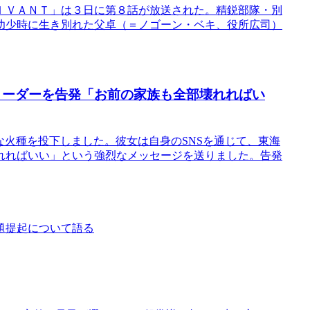
ＩＶＡＮＴ」は３日に第８話が放送された。精鋭部隊・別
幼少時に生き別れた父卓（＝ノゴーン・ベキ、役所広司）
 リーダーを告発「お前の家族も全部壊れればい
たな火種を投下しました。彼女は自身のSNSを通じて、東海
れればいい」という強烈なメッセージを送りました。告発
題提起について語る