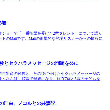
影響
オショーで「一番衝撃を受けた2世タレント」について語り
のMattです。Mattの衝撃的な登場リスナーからの情報に
験とセクハラメッセージの問題を公に
若年出産の経験と、その後に受けたセクハラメッセージの
ムさんは、17歳で母親になり、現在7歳と5歳の子どもを
の理由、ノコルとの共謀説