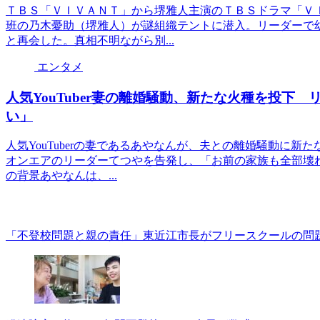
ＴＢＳ「ＶＩＶＡＮＴ」から堺雅人主演のＴＢＳドラマ「Ｖ
班の乃木憂助（堺雅人）が謎組織テントに潜入。リーダーで
と再会した。真相不明ながら別...
エンタメ
人気YouTuber妻の離婚騒動、新たな火種を投下
い」
人気YouTuberの妻であるあやなんが、夫との離婚騒動に新
オンエアのリーダーてつやを告発し、「お前の家族も全部壊
の背景あやなんは、...
「不登校問題と親の責任」東近江市長がフリースクールの問