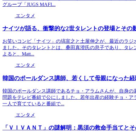
グループ「JUGS MAFI...
エンタメ
ナイツが語る、衝撃的な2世タレントの登場とその
お笑いコンビ「ナイツ」の塙宣之と土屋伸之が、最近のラジ
ました。そのタレントとは、桑田真澄氏の息子であり、タレント
よると、Matt...
エンタメ
韓国のポールダンス講師、若くして母親になった経
韓国のポールダンス講師であるチョ・アラムさんが、自身の
問題をテレビ番組で公にしました。若年出産の経験チョ・アラ
一人で育てていると番組で...
エンタメ
「ＶＩＶＡＮＴ」の謎解明：黒須の救命手当てとそ