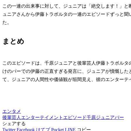
この一連の出来事に対して、ジュニアは「絶交します！」と
ュニアさんから伊藤トラボルタの一連のエピソードずっと聞
た。
まとめ
このエピソードは、千原ジュニアと後輩芸人伊藤トラボルタ
けのバーでの伊藤の正直すぎる発言に、ジュニアが憤慨した
て、ジュニアの人間性や価値観が垣間見え、彼のエンターテ
エンタメ
後輩芸人
エンターテイメント
エピソード
千原ジュニア
バー
シェアする
Twitter
Facebook
はてブ
Pocket
LINE
コピー