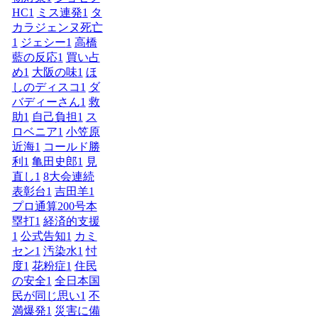
HC
1
ミス連発
1
タ
カラジェンヌ死亡
1
ジェシー
1
高橋
藍の反応
1
買い占
め
1
大阪の味
1
ほ
しのディスコ
1
ダ
バディーさん
1
救
助
1
自己負担
1
ス
ロベニア
1
小笠原
近海
1
コールド勝
利
1
亀田史郎
1
見
直し
1
8大会連続
表彰台
1
吉田羊
1
プロ通算200号本
塁打
1
経済的支援
1
公式告知
1
カミ
セン
1
汚染水
1
忖
度
1
花粉症
1
住民
の安全
1
全日本国
民が同じ思い
1
不
満爆発
1
災害に備