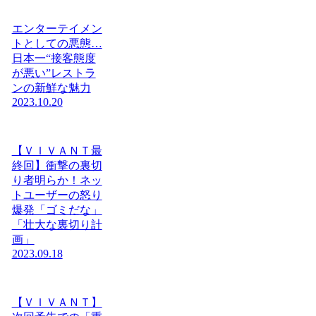
エンターテイメン
トとしての悪態…
日本一“接客態度
が悪い”レストラ
ンの新鮮な魅力
2023.10.20
【ＶＩＶＡＮＴ最
終回】衝撃の裏切
り者明らか！ネッ
トユーザーの怒り
爆発「ゴミだな」
「壮大な裏切り計
画」
2023.09.18
【ＶＩＶＡＮＴ】