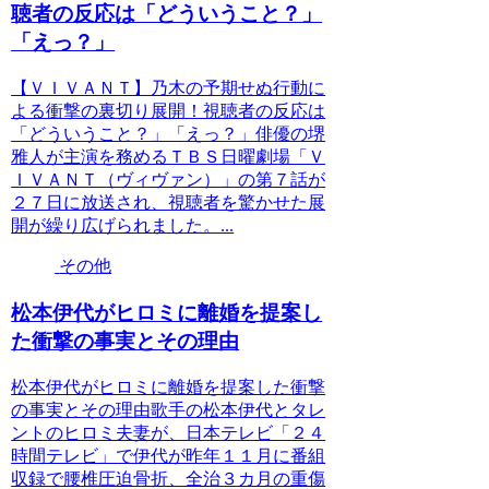
聴者の反応は「どういうこと？」
「えっ？」
【ＶＩＶＡＮＴ】乃木の予期せぬ行動に
よる衝撃の裏切り展開！視聴者の反応は
「どういうこと？」「えっ？」俳優の堺
雅人が主演を務めるＴＢＳ日曜劇場「Ｖ
ＩＶＡＮＴ（ヴィヴァン）」の第７話が
２７日に放送され、視聴者を驚かせた展
開が繰り広げられました。...
その他
松本伊代がヒロミに離婚を提案し
た衝撃の事実とその理由
松本伊代がヒロミに離婚を提案した衝撃
の事実とその理由歌手の松本伊代とタレ
ントのヒロミ夫妻が、日本テレビ「２４
時間テレビ」で伊代が昨年１１月に番組
収録で腰椎圧迫骨折、全治３カ月の重傷