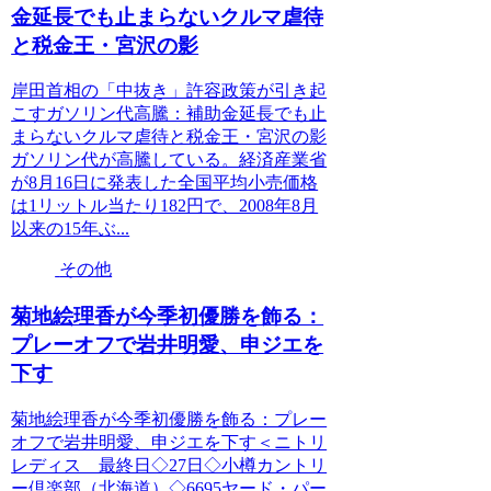
金延長でも止まらないクルマ虐待
と税金王・宮沢の影
岸田首相の「中抜き」許容政策が引き起
こすガソリン代高騰：補助金延長でも止
まらないクルマ虐待と税金王・宮沢の影
ガソリン代が高騰している。経済産業省
が8月16日に発表した全国平均小売価格
は1リットル当たり182円で、2008年8月
以来の15年ぶ...
その他
菊地絵理香が今季初優勝を飾る：
プレーオフで岩井明愛、申ジエを
下す
菊地絵理香が今季初優勝を飾る：プレー
オフで岩井明愛、申ジエを下す＜ニトリ
レディス 最終日◇27日◇小樽カントリ
ー倶楽部（北海道）◇6695ヤード・パー