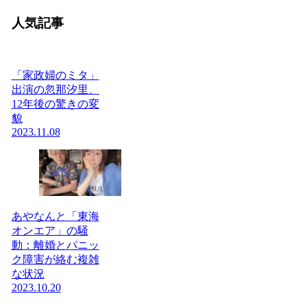
人気記事
「家政婦のミタ」
出演の忽那汐里、
12年後の驚きの変
貌
2023.11.08
あやなんと「東海
オンエア」の騒
動：離婚とパニッ
ク障害が絡む複雑
な状況
2023.10.20