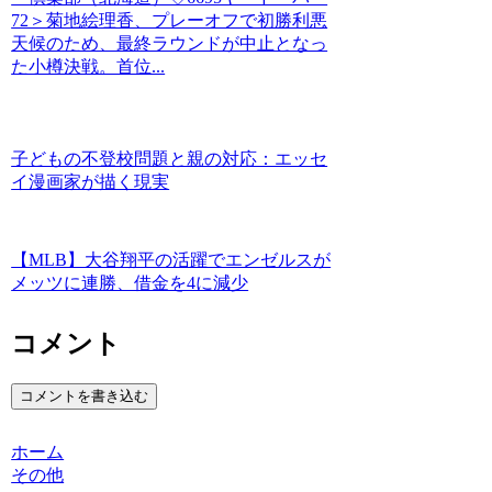
72＞菊地絵理香、プレーオフで初勝利悪
天候のため、最終ラウンドが中止となっ
た小樽決戦。首位...
子どもの不登校問題と親の対応：エッセ
イ漫画家が描く現実
【MLB】大谷翔平の活躍でエンゼルスが
メッツに連勝、借金を4に減少
コメント
コメントを書き込む
ホーム
その他