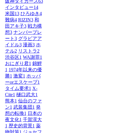
阪神タイガース
63
インタビュー
14
米国
13
ひろゆき
4
難病
4
RIZIN
3
和
田アキ子
3
戦力構
想
3
ナンバープレ
ート
3
グラビアア
イドル
3
漫画
3
ホ
テル
2
リストラ
2
渋谷区
1
WA謝罪
1
おにぎり君
1
錦鯉
1
1974年以来の優
勝
1
激変
1
ホッパ
ーorエスケープ
1
タイム要求
1
X-
Cite
1
樋口武大
1
熊本
1
仙台のファ
ン
1
武装集団
1
発
想の転換
1
日本の
夜文化
1
千賀滉大
1
歴史的背景
1
薬
物対策
1
ジョセフ