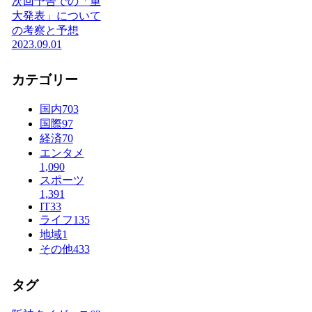
次回予告での「重
大発表」について
の考察と予想
2023.09.01
カテゴリー
国内
703
国際
97
経済
70
エンタメ
1,090
スポーツ
1,391
IT
33
ライフ
135
地域
1
その他
433
タグ