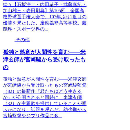
続々【石坂浩二・内田恭子・武藤嘉紀・
加山雄三・岩田剛典】第105回 全国高
校野球選手権大会で、107年ぶり2度目の
優勝を果たした、慶應義塾高等学校。芸
能界・スポーツ界の...
その他
孤独と熱意が人間性を育む――米
津玄師が宮﨑駿から受け取ったも
の
孤独と熱意が人間性を育む――米津玄師
が宮﨑駿から受け取ったもの宮﨑駿監督
（82）の最新作『君たちはどう生きる
か』が公開されると同時に、米津玄師
（32）が主題歌を提供していることが明
らかになり、話題を呼んだ。幼少期から
宮﨑監督やジブリ作品に多...