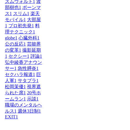
ズムウォルト
1
渡
部樹也
1
ボーンマ
ス
1
スリム
1
楽天
モバイル
1
大部屋
1
プロ初先発
1
料
理テクニック
1
globe
1
心臓外科
1
公の反応
1
芸能界
の変革
1
撮影延期
1
セクシー
1
評論
1
弘中綾香アナウン
サー
1
急性膵炎
1
セクハラ報道
1
巨
人軍
1
サタプラ
1
松岡茉優
1
視界遮
られた席
1
20号ホ
ームラン
1
示談
1
職場のメンタルヘ
ルス
1
週休3日制
1
EXIT
1