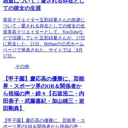
急逝について：愛される存在とし
ての彼女の生涯
美容クリエイター五彩緋夏さんの急逝に
ついて：愛される存在としての彼女の生
涯美容クリエイターとして、YouTubeな
どで活躍していた五彩緋夏さんが、17日
に死去した。21日、BitStarの公式ホーム
ページで発表された。サイトでは「8月
17日...
その他
【甲子園】慶応高の優勝に、芸能
界・スポーツ界のOB＆関係者か
ら祝福の声・続々【石坂浩二・内
田恭子・武藤嘉紀・加山雄三・岩
田剛典】
【甲子園】慶応高の優勝に、芸能界・ス
ポーツ界のOB＆関係者から祝福の声・