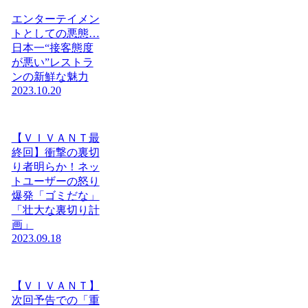
エンターテイメン
トとしての悪態…
日本一“接客態度
が悪い”レストラ
ンの新鮮な魅力
2023.10.20
【ＶＩＶＡＮＴ最
終回】衝撃の裏切
り者明らか！ネッ
トユーザーの怒り
爆発「ゴミだな」
「壮大な裏切り計
画」
2023.09.18
【ＶＩＶＡＮＴ】
次回予告での「重