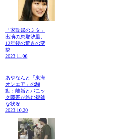
「家政婦のミタ」
出演の忽那汐里、
12年後の驚きの変
貌
2023.11.08
あやなんと「東海
オンエア」の騒
動：離婚とパニッ
ク障害が絡む複雑
な状況
2023.10.20