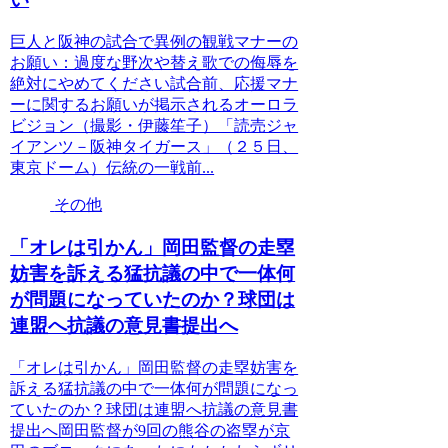
巨人と阪神の試合で異例の観戦マナーの
お願い：過度な野次や替え歌での侮辱を
絶対にやめてください試合前、応援マナ
ーに関するお願いが掲示されるオーロラ
ビジョン（撮影・伊藤笙子）「読売ジャ
イアンツ－阪神タイガース」（２５日、
東京ドーム）伝統の一戦前...
その他
「オレは引かん」岡田監督の走塁
妨害を訴える猛抗議の中で一体何
が問題になっていたのか？球団は
連盟へ抗議の意見書提出へ
「オレは引かん」岡田監督の走塁妨害を
訴える猛抗議の中で一体何が問題になっ
ていたのか？球団は連盟へ抗議の意見書
提出へ岡田監督が9回の熊谷の盗塁が京