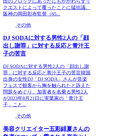
田のブロックにあったにもかかわらずリ
クエストによって覆ったことに猛抗議。
阪神の岡田彰布監督（65...
その他
DJ SODAに対する男性2人の「顔
出し謝罪」に対する反応と青汁王
子の苦言
DJ SODAに対する男性2人の「顔出し謝
罪」に対する反応と青汁王子の苦言韓国
出身の女性DJ「DJ SODA」さんが音楽
フェスで観客から胸を触られたと訴えた
問題をめぐり、加害者を名乗る男性2人
が2023年8月21日に実業家の「青汁王
子」こと...
その他
美容クリエイター五彩緋夏さんの