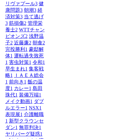
リヴァプール
3
健
康問題
3
朝潮
3
経
済対策
3
当て逃げ
3
筋損傷
2
管理栄
養士
2
WTTチャン
ピオンズ
2
浅野温
子
2
近藤廉
2
朝食
2
完投勝利
1
豪邸解
体
1
運転過失致死
1
害虫対策
1
令和
1
早生まれ
1
集客戦
略
1
ＩＡＥＡ総会
1
前向き
1
飯の温
度
1
カレー
1
島田
珠代
1
装備万端
1
メイク動画
1
ダブ
ルエラー
1
NSX
1
表現展
1
介護離職
1
新型クラウンセ
ダン
1
無罪判決
1
ヤリバーグ疑惑
1