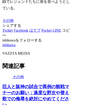
録でレジェンドたちに肩を並べようとし
ている。
その他
シェアする
Twitter
Facebook
はてブ
Pocket
LINE
コピ
ー
ishikawaをフォローする
ishikawa
VAZZTA MEDIA
関連記事
その他
巨人と阪神の試合で異例の観戦マ
ナーのお願い：過度な野次や替え
歌での侮辱を絶対にやめてくださ
い