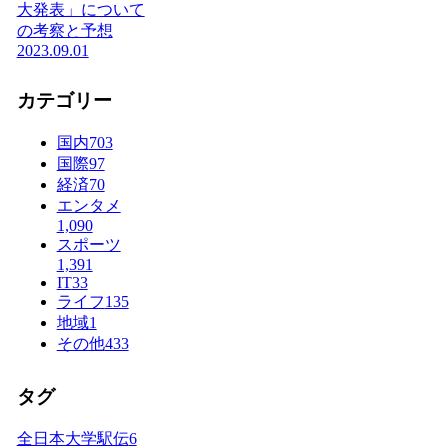
大発表」について
の考察と予想
2023.09.01
カテゴリー
国内
703
国際
97
経済
70
エンタメ
1,090
スポーツ
1,391
IT
33
ライフ
135
地域
1
その他
433
タグ
全日本大学駅伝
6