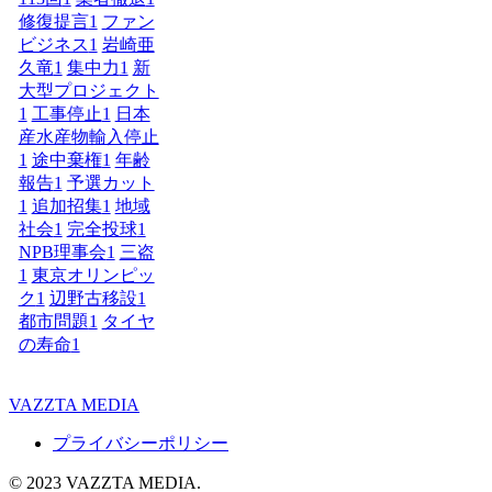
修復提言
1
ファン
ビジネス
1
岩崎亜
久竜
1
集中力
1
新
大型プロジェクト
1
工事停止
1
日本
産水産物輸入停止
1
途中棄権
1
年齢
報告
1
予選カット
1
追加招集
1
地域
社会
1
完全投球
1
NPB理事会
1
三盗
1
東京オリンピッ
ク
1
辺野古移設
1
都市問題
1
タイヤ
の寿命
1
VAZZTA MEDIA
プライバシーポリシー
© 2023 VAZZTA MEDIA.