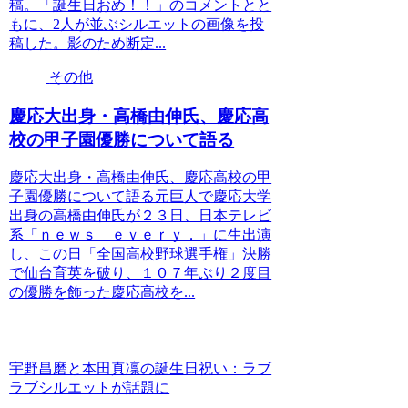
稿。「誕生日おめ！！」のコメントとと
もに、2人が並ぶシルエットの画像を投
稿した。影のため断定...
その他
慶応大出身・高橋由伸氏、慶応高
校の甲子園優勝について語る
慶応大出身・高橋由伸氏、慶応高校の甲
子園優勝について語る元巨人で慶応大学
出身の高橋由伸氏が２３日、日本テレビ
系「ｎｅｗｓ ｅｖｅｒｙ．」に生出演
し、この日「全国高校野球選手権」決勝
で仙台育英を破り、１０７年ぶり２度目
の優勝を飾った慶応高校を...
宇野昌磨と本田真凜の誕生日祝い：ラブ
ラブシルエットが話題に