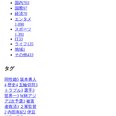
国内
703
国際
97
経済
70
エンタメ
1,090
スポーツ
1,391
IT
33
ライフ
135
地域
1
その他
433
タグ
同性婚
5
坂本勇人
4
歴史
4
五輪切符
3
トラブル
3
選手
3
世界一
3
W杯アジ
ア2次予選
3
被害
者救済
3
２軍監督
2
内田有紀
2
伊豆