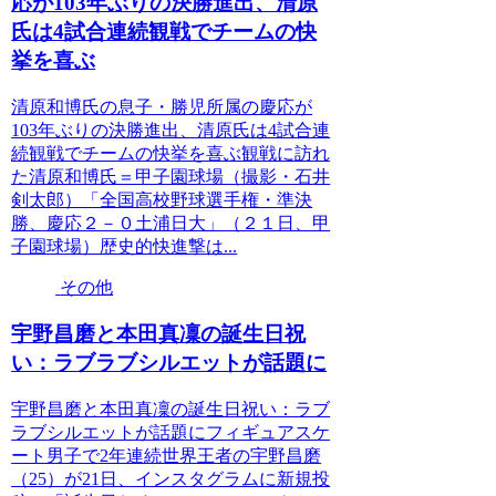
応が103年ぶりの決勝進出、清原
氏は4試合連続観戦でチームの快
挙を喜ぶ
清原和博氏の息子・勝児所属の慶応が
103年ぶりの決勝進出、清原氏は4試合連
続観戦でチームの快挙を喜ぶ観戦に訪れ
た清原和博氏＝甲子園球場（撮影・石井
剣太郎）「全国高校野球選手権・準決
勝、慶応２－０土浦日大」（２１日、甲
子園球場）歴史的快進撃は...
その他
宇野昌磨と本田真凜の誕生日祝
い：ラブラブシルエットが話題に
宇野昌磨と本田真凜の誕生日祝い：ラブ
ラブシルエットが話題にフィギュアスケ
ート男子で2年連続世界王者の宇野昌磨
（25）が21日、インスタグラムに新規投