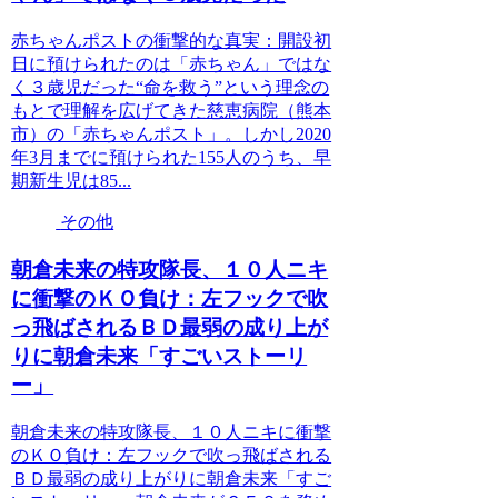
赤ちゃんポストの衝撃的な真実：開設初
日に預けられたのは「赤ちゃん」ではな
く３歳児だった“命を救う”という理念の
もとで理解を広げてきた慈恵病院（熊本
市）の「赤ちゃんポスト」。しかし2020
年3月までに預けられた155人のうち、早
期新生児は85...
その他
朝倉未来の特攻隊長、１０人ニキ
に衝撃のＫＯ負け：左フックで吹
っ飛ばされるＢＤ最弱の成り上が
りに朝倉未来「すごいストーリ
ー」
朝倉未来の特攻隊長、１０人ニキに衝撃
のＫＯ負け：左フックで吹っ飛ばされる
ＢＤ最弱の成り上がりに朝倉未来「すご