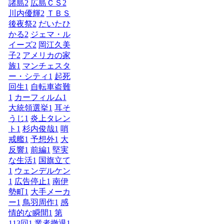
諸島
2
広島ＣＳ
2
川内優輝
2
ＴＢＳ
後夜祭
2
だいたひ
かる
2
ジェマ・ル
イーズ
2
岡江久美
子
2
アメリカの家
族
1
マンチェスタ
ー・シティ
1
起死
回生
1
自転車盗難
1
カーフィルム
1
大統領選挙
1
耳そ
うじ
1
炎上タレン
ト
1
杉内俊哉
1
哨
戒艦
1
予想外
1
大
反響
1
前編
1
堅実
な生活
1
国旗立て
1
ウェンデルケン
1
広告停止
1
南伊
勢町
1
大手メーカ
ー
1
鳥羽周作
1
感
情的な瞬間
1
第
113回
1
業者撤退
1