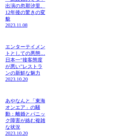
出演の忽那汐里、
12年後の驚きの変
貌
2023.11.08
エンターテイメン
トとしての悪態…
日本一“接客態度
が悪い”レストラ
ンの新鮮な魅力
2023.10.20
あやなんと「東海
オンエア」の騒
動：離婚とパニッ
ク障害が絡む複雑
な状況
2023.10.20