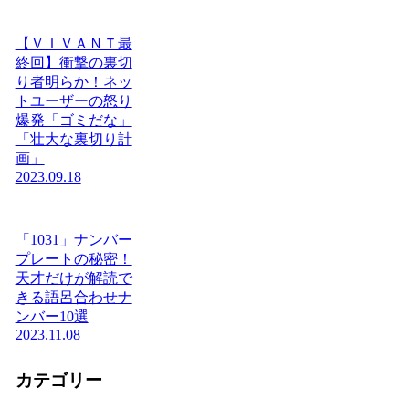
【ＶＩＶＡＮＴ最
終回】衝撃の裏切
り者明らか！ネッ
トユーザーの怒り
爆発「ゴミだな」
「壮大な裏切り計
画」
2023.09.18
「1031」ナンバー
プレートの秘密！
天才だけが解読で
きる語呂合わせナ
ンバー10選
2023.11.08
カテゴリー