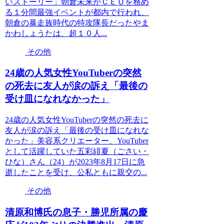
いストーリー」朝倉未来がＣＥＯを務め
る１分間最強イベントが都内で行われ、
朝倉の暴走族時代の特攻隊長だったやま
かわしょうたは、超１０人...
その他
24歳の人気女性YouTuberの突然
の死去に友人が涙の訴え「最後の
受け皿になれなかった」
24歳の人気女性YouTuberの突然の死去に
友人が涙の訴え「最後の受け皿になれな
かった」美容系クリエーター、YouTuber
として活躍していた五彩緋夏（ごさい・
ひな）さん（24）が2023年8月17日に急
逝したことを受け、公私ともに親交の...
その他
清原和博氏の息子・勝児所属の慶