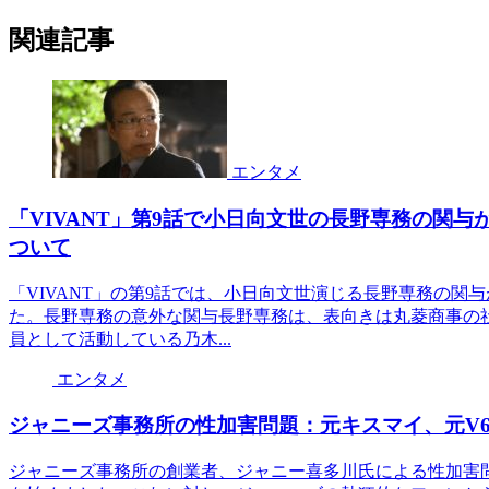
関連記事
エンタメ
「VIVANT」第9話で小日向文世の長野専務の関
ついて
「VIVANT」の第9話では、小日向文世演じる長野専務の
た。長野専務の意外な関与長野専務は、表向きは丸菱商事の
員として活動している乃木...
エンタメ
ジャニーズ事務所の性加害問題：元キスマイ、元V
ジャニーズ事務所の創業者、ジャニー喜多川氏による性加害