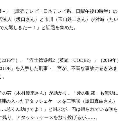
償－」（読売テレビ・日本テレビ系、日曜午後10時半）の
二宮湊人（坂口さん）と市川（玉山鉄二さん）が対峙（たい
んでん返しきたー！」と話題を集めた。
16年）、「浮士德遊戲2（英題：CODE2）」（2019年）
ODE」を入手した刑事・二宮が、不審な事故に巻き込ま
く。
子の芯（木村優来さん）が助かり、「死の制裁」も無効に
爆弾の入ったアタッシェケースを三宅咲（堀田真由さん）
……芯くん助けてよ！」と叫ぶが、円は縛られている咲を
に残り、アタッシュケースを放り投げるが……。