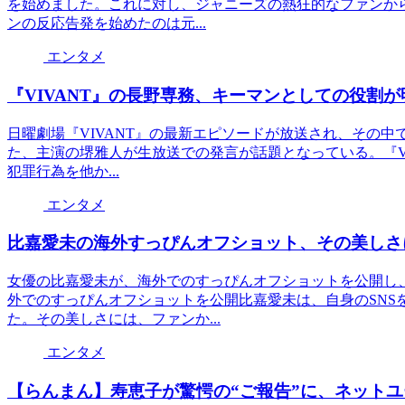
を始めました。これに対し、ジャニーズの熱狂的なファンか
ンの反応告発を始めたのは元...
エンタメ
『VIVANT』の長野専務、キーマンとしての役割
日曜劇場『VIVANT』の最新エピソードが放送され、その
た、主演の堺雅人が生放送での発言が話題となっている。『VI
犯罪行為を他か...
エンタメ
比嘉愛未の海外すっぴんオフショット、その美しさ
女優の比嘉愛未が、海外でのすっぴんオフショットを公開し
外でのすっぴんオフショットを公開比嘉愛未は、自身のSNS
た。その美しさには、ファンか...
エンタメ
【らんまん】寿恵子が驚愕の“ご報告”に、ネット