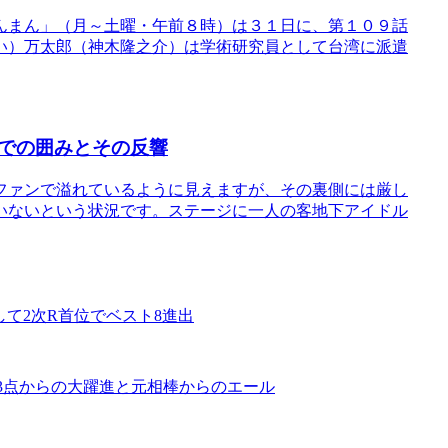
んまん」（月～土曜・午前８時）は３１日に、第１０９話
い）万太郎（神木隆之介）は学術研究員として台湾に派遣
での囲みとその反響
ファンで溢れているように見えますが、その裏側には厳し
いないという状況です。ステージに一人の客地下アイドル
て2次R首位でベスト8進出
13点からの大躍進と元相棒からのエール