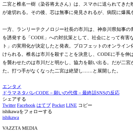
二宮と椎名一樹（染谷将太さん）は、スマホに送られてきた
が途切れる。その後、芯は無事に発見されるが、病院に爆風
一方、ランリーテクノロジー社長の市川は、神奈川県知事の
を誘発する「CODE」への対抗策として、社会にとって有害
ト」の実用化が決定したと発表。プロフェットのオンライン
けられる。椎名は市川を殺すことを決意し、CODEに手を伸
を襲わせたのは市川だと明かし、協力を願い出る。だが二宮
た。打つ手がなくなった二宮は絶望し……と展開した。
エンタメ
ドラマ
ネタバレ
CODE－願いの代償－
最終話
SNSの反応
シェアする
Twitter
Facebook
はてブ
Pocket
LINE
コピー
ishikawaをフォローする
ishikawa
VAZZTA MEDIA