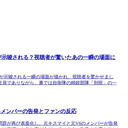
与が示唆される？視聴者が驚いたあの一瞬の場面に
関与が示唆される一瞬の場面が描かれ、視聴者を驚かせまし
社員でありながら、裏では自衛隊の精鋭部隊「別班」の一
6メンバーの告発とファンの反応
問題が再び表面化し、元キスマイと元V6のメンバーが告発