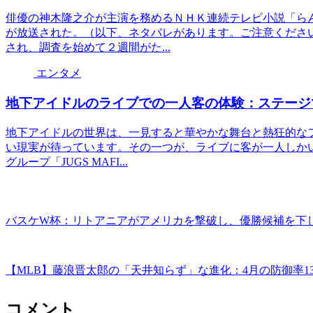
俳優の神木隆之介が主演を務めるＮＨＫ連続テレビ小説「ら
が放送された。（以下、ネタバレがあります。ご注意くださ
され、調査を始めて２週間がた...
エンタメ
地下アイドルのライブでの一人客の体験：ステージ
地下アイドルの世界は、一見すると華やかな舞台と熱狂的な
い現実が待っています。その一つが、ライブに客が一人しか
グループ「JUGS MAFI...
バスケW杯：リトアニアがアメリカを撃破し、優勝候補を下し
【MLB】藤浪晋太郎の「天井知らず」な進化：4月の防御率
コメント