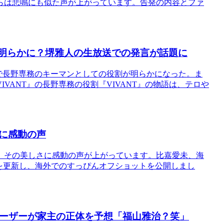
らは悲鳴にも似た声が上がっています。告発の内容とファ
が明らかに？堺雅人の生放送での発言が話題に
中で長野専務のキーマンとしての役割が明らかになった。ま
VANT』の長野専務の役割『VIVANT』の物語は、テロや
に感動の声
、その美しさに感動の声が上がっています。比嘉愛未、海
を更新し、海外でのすっぴんオフショットを公開しまし
ユーザーが家主の正体を予想「福山雅治？笑」