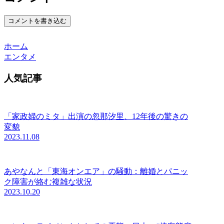
コメントを書き込む
ホーム
エンタメ
人気記事
「家政婦のミタ」出演の忽那汐里、12年後の驚きの
変貌
2023.11.08
あやなんと「東海オンエア」の騒動：離婚とパニッ
ク障害が絡む複雑な状況
2023.10.20