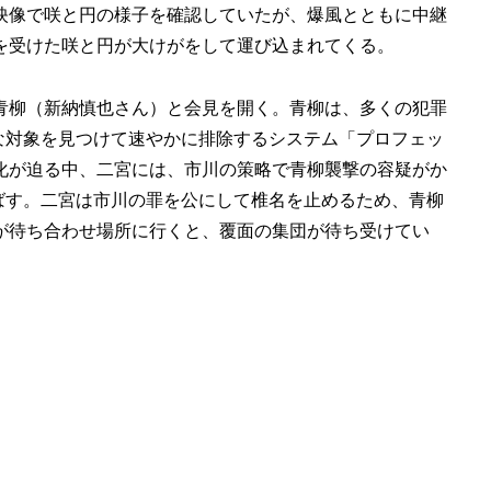
映像で咲と円の様子を確認していたが、爆風とともに中継
を受けた咲と円が大けがをして運び込まれてくる。
青柳（新納慎也さん）と会見を開く。青柳は、多くの犯罪
な対象を見つけて速やかに排除するシステム「プロフェッ
化が迫る中、二宮には、市川の策略で青柳襲撃の容疑がか
ばす。二宮は市川の罪を公にして椎名を止めるため、青柳
が待ち合わせ場所に行くと、覆面の集団が待ち受けてい