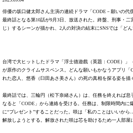
俳優の坂口健太郎さん主演の連続ドラマ「CODE－願いの代
最終話となる第10話が9月3日、放送された。終盤、刑事・
じ）するシーンが描かれ、2人の対決の結末にSNSでは「ど
台湾で大ヒットしたドラマ「浮士德遊戲（英題：CODE）」（20
が原作のクライムサスペンス。どんな願いもかなうアプリ「C
れた恋人、悠香（臼田あさ美さん）の死の真相を探る姿を描
最終話では、三輪円（松下奈緒さん）は、任務を終えれば息
なると「CODE」から連絡を受ける。任務は、制限時間内に
に“プレゼント”することだった。咲は「私のことはいいから
解放しようとする。解放された咲は芯を助けるため一人部屋