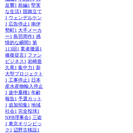
反響
1
前編
1
堅実
な生活
1
国旗立て
1
ウェンデルケン
1
広告停止
1
南伊
勢町
1
大手メーカ
ー
1
鳥羽周作
1
感
情的な瞬間
1
第
113回
1
業者撤退
1
修復提言
1
ファン
ビジネス
1
岩崎亜
久竜
1
集中力
1
新
大型プロジェクト
1
工事停止
1
日本
産水産物輸入停止
1
途中棄権
1
年齢
報告
1
予選カット
1
追加招集
1
地域
社会
1
完全投球
1
NPB理事会
1
三盗
1
東京オリンピッ
ク
1
辺野古移設
1