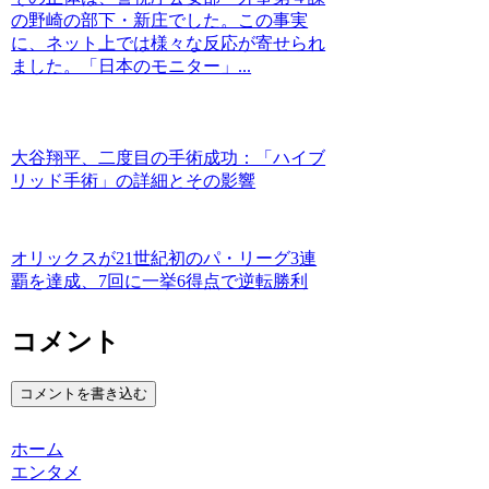
の野崎の部下・新庄でした。この事実
に、ネット上では様々な反応が寄せられ
ました。「日本のモニター」...
大谷翔平、二度目の手術成功：「ハイブ
リッド手術」の詳細とその影響
オリックスが21世紀初のパ・リーグ3連
覇を達成、7回に一挙6得点で逆転勝利
コメント
コメントを書き込む
ホーム
エンタメ