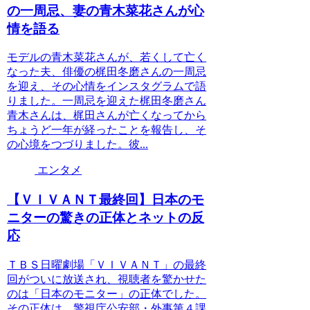
の一周忌、妻の青木菜花さんが心
情を語る
モデルの青木菜花さんが、若くして亡く
なった夫、俳優の梶田冬磨さんの一周忌
を迎え、その心情をインスタグラムで語
りました。一周忌を迎えた梶田冬磨さん
青木さんは、梶田さんが亡くなってから
ちょうど一年が経ったことを報告し、そ
の心境をつづりました。彼...
エンタメ
【ＶＩＶＡＮＴ最終回】日本のモ
ニターの驚きの正体とネットの反
応
ＴＢＳ日曜劇場「ＶＩＶＡＮＴ」の最終
回がついに放送され、視聴者を驚かせた
のは「日本のモニター」の正体でした。
その正体は、警視庁公安部・外事第４課