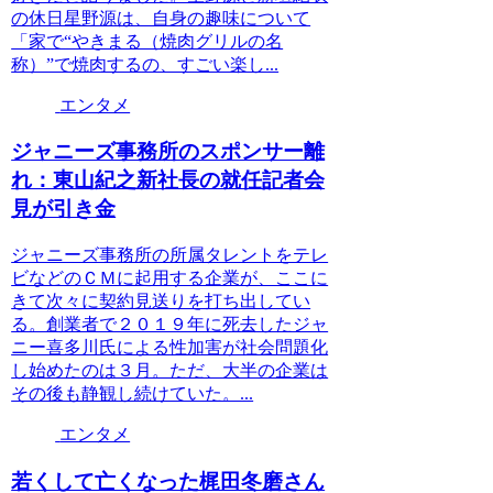
の休日星野源は、自身の趣味について
「家で“やきまる（焼肉グリルの名
称）”で焼肉するの、すごい楽し...
エンタメ
ジャニーズ事務所のスポンサー離
れ：東山紀之新社長の就任記者会
見が引き金
ジャニーズ事務所の所属タレントをテレ
ビなどのＣＭに起用する企業が、ここに
きて次々に契約見送りを打ち出してい
る。創業者で２０１９年に死去したジャ
ニー喜多川氏による性加害が社会問題化
し始めたのは３月。ただ、大半の企業は
その後も静観し続けていた。...
エンタメ
若くして亡くなった梶田冬磨さん