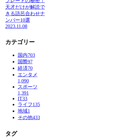
プレートの秘密！
天才だけが解読で
きる語呂合わせナ
ンバー10選
2023.11.08
カテゴリー
国内
703
国際
97
経済
70
エンタメ
1,090
スポーツ
1,391
IT
33
ライフ
135
地域
1
その他
433
タグ