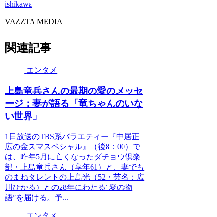
ishikawa
VAZZTA MEDIA
関連記事
エンタメ
上島竜兵さんの最期の愛のメッセ
ージ：妻が語る「竜ちゃんのいな
い世界」
1日放送のTBS系バラエティー『中居正
広の金スマスペシャル』（後8：00）で
は、昨年5月に亡くなったダチョウ倶楽
部・上島竜兵さん（享年61）と、妻でも
のまねタレントの上島光（52・芸名：広
川ひかる）との28年にわたる“愛の物
語”を届ける。予...
エンタメ