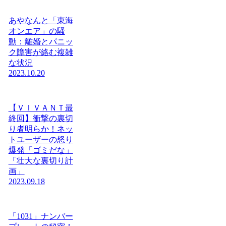
あやなんと「東海
オンエア」の騒
動：離婚とパニッ
ク障害が絡む複雑
な状況
2023.10.20
【ＶＩＶＡＮＴ最
終回】衝撃の裏切
り者明らか！ネッ
トユーザーの怒り
爆発「ゴミだな」
「壮大な裏切り計
画」
2023.09.18
「1031」ナンバー