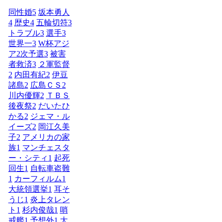
同性婚
5
坂本勇人
4
歴史
4
五輪切符
3
トラブル
3
選手
3
世界一
3
W杯アジ
ア2次予選
3
被害
者救済
3
２軍監督
2
内田有紀
2
伊豆
諸島
2
広島ＣＳ
2
川内優輝
2
ＴＢＳ
後夜祭
2
だいたひ
かる
2
ジェマ・ル
イーズ
2
岡江久美
子
2
アメリカの家
族
1
マンチェスタ
ー・シティ
1
起死
回生
1
自転車盗難
1
カーフィルム
1
大統領選挙
1
耳そ
うじ
1
炎上タレン
ト
1
杉内俊哉
1
哨
戒艦
1
予想外
1
大