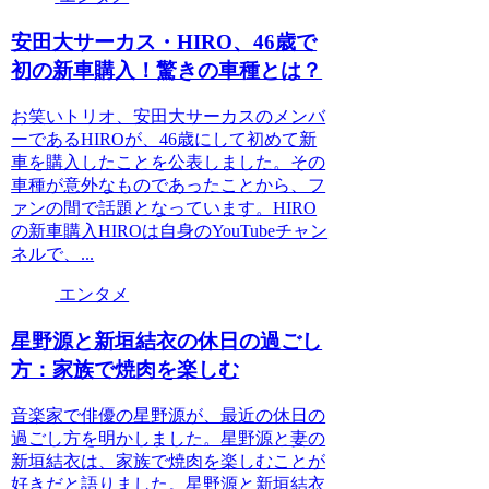
安田大サーカス・HIRO、46歳で
初の新車購入！驚きの車種とは？
お笑いトリオ、安田大サーカスのメンバ
ーであるHIROが、46歳にして初めて新
車を購入したことを公表しました。その
車種が意外なものであったことから、フ
ァンの間で話題となっています。HIRO
の新車購入HIROは自身のYouTubeチャン
ネルで、...
エンタメ
星野源と新垣結衣の休日の過ごし
方：家族で焼肉を楽しむ
音楽家で俳優の星野源が、最近の休日の
過ごし方を明かしました。星野源と妻の
新垣結衣は、家族で焼肉を楽しむことが
好きだと語りました。星野源と新垣結衣