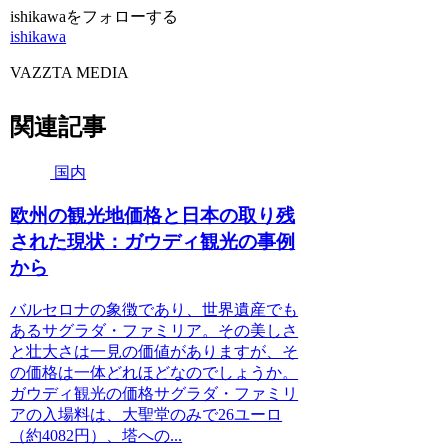
ishikawaをフォローする
ishikawa
VAZZTA MEDIA
関連記事
国内
欧州の観光地価格と日本の取り残
された現状：ガウディ観光の事例
から
バルセロナの象徴であり、世界遺産でも
あるサグラダ・ファミリア。その美しさ
と壮大さは一見の価値がありますが、そ
の価格は一体どれほどなのでしょうか。
ガウディ観光の価格サグラダ・ファミリ
アの入場料は、大聖堂のみで26ユーロ
（約4082円）、塔への...