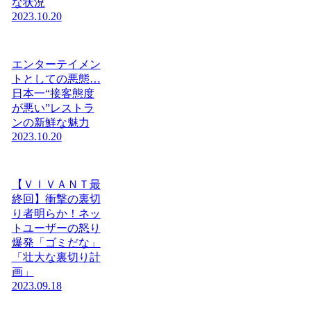
な状況
2023.10.20
エンターテイメン
トとしての悪態…
日本一“接客態度
が悪い”レストラ
ンの新鮮な魅力
2023.10.20
【ＶＩＶＡＮＴ最
終回】衝撃の裏切
り者明らか！ネッ
トユーザーの怒り
爆発「ゴミだな」
「壮大な裏切り計
画」
2023.09.18