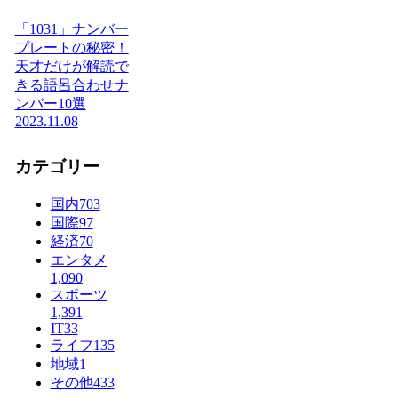
「1031」ナンバー
プレートの秘密！
天才だけが解読で
きる語呂合わせナ
ンバー10選
2023.11.08
カテゴリー
国内
703
国際
97
経済
70
エンタメ
1,090
スポーツ
1,391
IT
33
ライフ
135
地域
1
その他
433