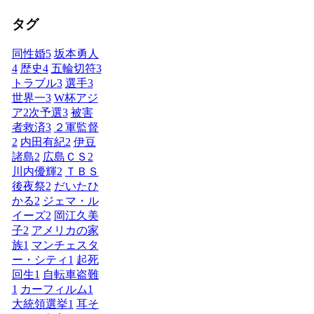
タグ
同性婚
5
坂本勇人
4
歴史
4
五輪切符
3
トラブル
3
選手
3
世界一
3
W杯アジ
ア2次予選
3
被害
者救済
3
２軍監督
2
内田有紀
2
伊豆
諸島
2
広島ＣＳ
2
川内優輝
2
ＴＢＳ
後夜祭
2
だいたひ
かる
2
ジェマ・ル
イーズ
2
岡江久美
子
2
アメリカの家
族
1
マンチェスタ
ー・シティ
1
起死
回生
1
自転車盗難
1
カーフィルム
1
大統領選挙
1
耳そ