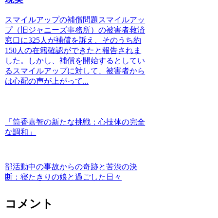
スマイルアップの補償問題スマイルアッ
プ（旧ジャニーズ事務所）の被害者救済
窓口に325人が補償を訴え、そのうち約
150人の在籍確認ができたと報告されま
した。しかし、補償を開始するとしてい
るスマイルアップに対して、被害者から
は心配の声が上がって...
「筒香嘉智の新たな挑戦：心技体の完全
な調和」
部活動中の事故からの奇跡と苦渋の決
断：寝たきりの娘と過ごした日々
コメント