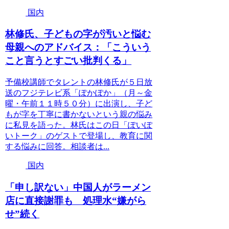
国内
林修氏、子どもの字が汚いと悩む
母親へのアドバイス：「こういう
こと言うとすごい批判くる」
予備校講師でタレントの林修氏が５日放
送のフジテレビ系「ぽかぽか」（月～金
曜・午前１１時５０分）に出演し、子ど
もが字を丁寧に書かないという親の悩み
に私見を語った。林氏はこの日「ぽいぽ
いトーク」のゲストで登場し、教育に関
する悩みに回答。相談者は...
国内
「申し訳ない」中国人がラーメン
店に直接謝罪も 処理水“嫌がら
せ”続く