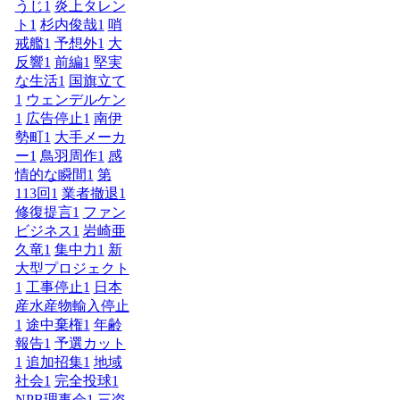
うじ
1
炎上タレン
ト
1
杉内俊哉
1
哨
戒艦
1
予想外
1
大
反響
1
前編
1
堅実
な生活
1
国旗立て
1
ウェンデルケン
1
広告停止
1
南伊
勢町
1
大手メーカ
ー
1
鳥羽周作
1
感
情的な瞬間
1
第
113回
1
業者撤退
1
修復提言
1
ファン
ビジネス
1
岩崎亜
久竜
1
集中力
1
新
大型プロジェクト
1
工事停止
1
日本
産水産物輸入停止
1
途中棄権
1
年齢
報告
1
予選カット
1
追加招集
1
地域
社会
1
完全投球
1
NPB理事会
1
三盗