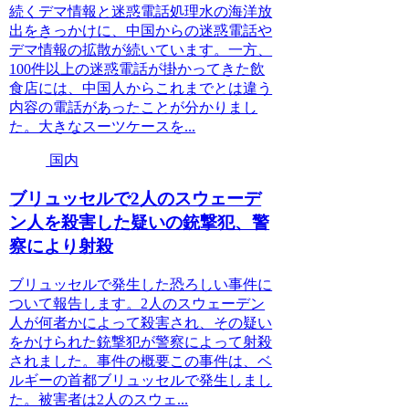
続くデマ情報と迷惑電話処理水の海洋放
出をきっかけに、中国からの迷惑電話や
デマ情報の拡散が続いています。一方、
100件以上の迷惑電話が掛かってきた飲
食店には、中国人からこれまでとは違う
内容の電話があったことが分かりまし
た。大きなスーツケースを...
国内
ブリュッセルで2人のスウェーデ
ン人を殺害した疑いの銃撃犯、警
察により射殺
ブリュッセルで発生した恐ろしい事件に
ついて報告します。2人のスウェーデン
人が何者かによって殺害され、その疑い
をかけられた銃撃犯が警察によって射殺
されました。事件の概要この事件は、ベ
ルギーの首都ブリュッセルで発生しまし
た。被害者は2人のスウェ...