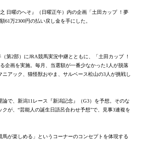
之 日曜のへそ』（日曜正午）内の企画「土田カップ ！夢
61万2300円の払い戻し金を手にした。
半（第2部）にJRA競馬実況中継とともに、「土田カップ ！
る企画を実施。毎月、当選額が一番少なかった1人が脱落
マニアック、猫怪獣おやま、サルベース松山の3人が挑戦し
の理論で、新潟11レース『新潟記念』（G3）を予想。そのな
クが、“芸能人の誕生日語呂合わせ予想”で、見事3連複を
も競馬が楽しめる」というコーナーのコンセプトを体現する