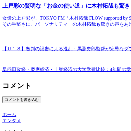
上戸彩の賢明な「お金の使い道」に木村拓哉も驚き
女優の上戸彩が、TOKYO FM「木村拓哉 FLOW supported
その手堅さに、パーソナリティーの木村拓哉も驚きの声をあげ
【Ｕ１８】審判の誤審による混乱：馬淵史郎監督が完璧なダ
早稲田政経・慶應経済・上智経済の大学学費比較：4年間の
コメント
コメントを書き込む
ホーム
エンタメ