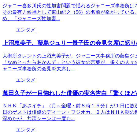
ジャニー喜多川氏の性加害問題で揺れるジャニーズ事務所は
その最有力候補として東山紀之（56）の名前が挙がっている
め、「ジャニーズ性加害...
エンタメ
上沼恵美子、藤島ジュリー景子氏の会見欠席に怒り
大御所タレントの上沼恵美子が、ジャニーズ事務所の藤島ジ
「なめとったらあかんで」という彼女の言葉が、多くの人々
ャニーズ事務所の会見を欠席し...
エンタメ
萬田久子が一目惚れした俳優の実名告白「驚くほど
ＮＨＫ「あさイチ」（月～金曜・前８時１５分）が１日に放
日のゲストは俳優のディーン・フジオカ。２人はＮＨＫ朝の
深めたが、共演シーンは一度も...
エンタメ