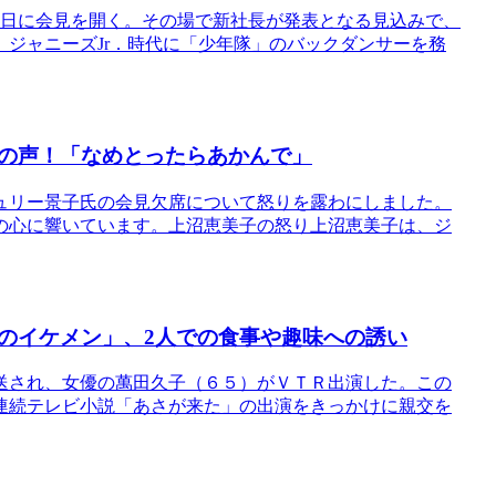
7日に会見を開く。その場で新社長が発表となる見込みで、
。ジャニーズJr．時代に「少年隊」のバックダンサーを務
の声！「なめとったらあかんで」
ュリー景子氏の会見欠席について怒りを露わにしました。
の心に響いています。上沼恵美子の怒り上沼恵美子は、ジ
のイケメン」、2人での食事や趣味への誘い
送され、女優の萬田久子（６５）がＶＴＲ出演した。この
連続テレビ小説「あさが来た」の出演をきっかけに親交を