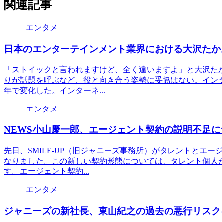
関連記事
エンタメ
日本のエンターテインメント業界における大沢たか
「ストイックと言われますけど、全く違いますよ」と大沢たか
りが話題を呼ぶなど、役と向き合う姿勢に妥協はない。インタ
年で変化した。インターネ...
エンタメ
NEWS小山慶一郎、エージェント契約の説明不足に
先日、SMILE-UP（旧ジャニーズ事務所）がタレントとエ
なりました。この新しい契約形態については、タレント個人
す。エージェント契約...
エンタメ
ジャニーズの新社長、東山紀之の過去の悪行リスク