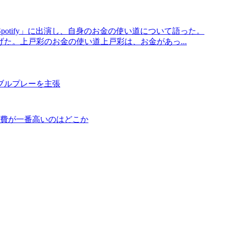
 by Spotify」に出演し、自身のお金の使い道について語った。
た。上戸彩のお金の使い道上戸彩は、お金があっ...
ブルプレーを主張
学費が一番高いのはどこか