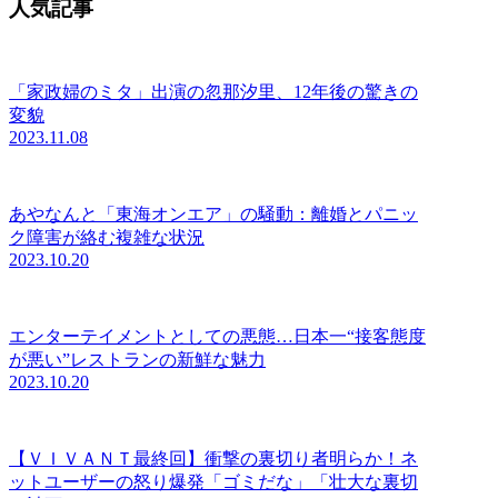
人気記事
「家政婦のミタ」出演の忽那汐里、12年後の驚きの
変貌
2023.11.08
あやなんと「東海オンエア」の騒動：離婚とパニッ
ク障害が絡む複雑な状況
2023.10.20
エンターテイメントとしての悪態…日本一“接客態度
が悪い”レストランの新鮮な魅力
2023.10.20
【ＶＩＶＡＮＴ最終回】衝撃の裏切り者明らか！ネ
ットユーザーの怒り爆発「ゴミだな」「壮大な裏切