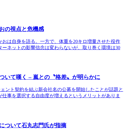
おの視点と危機感
おは自身を語る。一方で、体重を20キロ増量させた役作
ーネットの影響信念は変わらないが、取り巻く環境は30
ついて嘆く – 嵐との〝格差〟が明らかに
ージェント契約を結ぶ新会社名の公募を開始したことが話題と
が仕事を選択する自由度が増えるというメリットがありま
について石丸志門氏が指摘