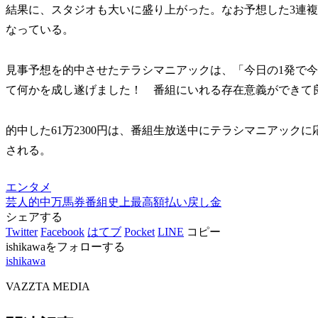
結果に、スタジオも大いに盛り上がった。なお予想した3連複は
なっている。
見事予想を的中させたテラシマニアックは、「今日の1発で
て何かを成し遂げました！ 番組にいれる存在意義ができて
的中した61万2300円は、番組生放送中にテラシマニアック
される。
エンタメ
芸人
的中
万馬券
番組史上最高額
払い戻し金
シェアする
Twitter
Facebook
はてブ
Pocket
LINE
コピー
ishikawaをフォローする
ishikawa
VAZZTA MEDIA