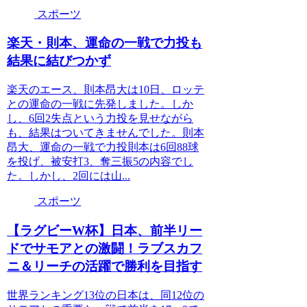
スポーツ
楽天・則本、運命の一戦で力投も
結果に結びつかず
楽天のエース、則本昂大は10日、ロッテ
との運命の一戦に先発しました。しか
し、6回2失点という力投を見せながら
も、結果はついてきませんでした。則本
昂大、運命の一戦で力投則本は6回88球
を投げ、被安打3、奪三振5の内容でし
た。しかし、2回には山...
スポーツ
【ラグビーW杯】日本、前半リー
ドでサモアとの激闘！ラブスカフ
ニ＆リーチの活躍で勝利を目指す
世界ランキング13位の日本は、同12位の