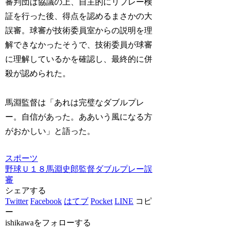
審判団は協議の上、自主的にリプレー検
証を行った後、得点を認めるまさかの大
誤審。球審が技術委員室からの説明を理
解できなかったそうで、技術委員が球審
に理解しているかを確認し、最終的に併
殺が認められた。
馬淵監督は「あれは完璧なダブルプレ
ー。自信があった。ああいう風になる方
がおかしい」と語った。
スポーツ
野球
Ｕ１８
馬淵史郎監督
ダブルプレー
誤
審
シェアする
Twitter
Facebook
はてブ
Pocket
LINE
コピ
ー
ishikawaをフォローする