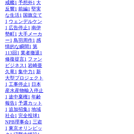
戒艦
1
予想外
1
大
反響
1
前編
1
堅実
な生活
1
国旗立て
1
ウェンデルケン
1
広告停止
1
南伊
勢町
1
大手メーカ
ー
1
鳥羽周作
1
感
情的な瞬間
1
第
113回
1
業者撤退
1
修復提言
1
ファン
ビジネス
1
岩崎亜
久竜
1
集中力
1
新
大型プロジェクト
1
工事停止
1
日本
産水産物輸入停止
1
途中棄権
1
年齢
報告
1
予選カット
1
追加招集
1
地域
社会
1
完全投球
1
NPB理事会
1
三盗
1
東京オリンピッ