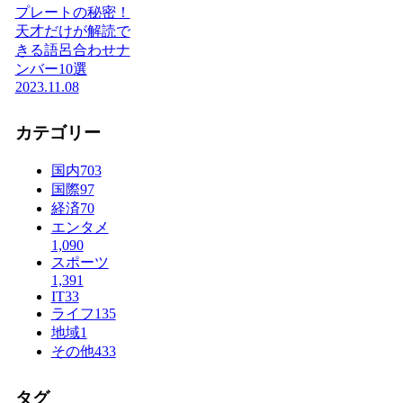
プレートの秘密！
天才だけが解読で
きる語呂合わせナ
ンバー10選
2023.11.08
カテゴリー
国内
703
国際
97
経済
70
エンタメ
1,090
スポーツ
1,391
IT
33
ライフ
135
地域
1
その他
433
タグ