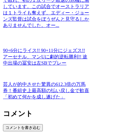
で敗れ、初の１次リーグ敗退の危機に瀕
しています。この試合でオーストラリア
は１トライも奪えず、エディー・ジョー
ンズ監督は試合をぼうぜんと見守るしか
ありませんでした。オー...
90+6分にライス!! 90+11分にジェズス!!
アーセナル、マンUに劇的逆転勝利!! 途
中出場の冨安は左SBでプレー
芸人が的中させた驚異の612.3倍の万馬
券！番組史上最高額の払い戻し金で歓喜
「初めて何かを成し遂げた」
コメント
コメントを書き込む