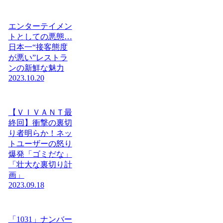
エンターテイメン
トとしての悪態…
日本一“接客態度
が悪い”レストラ
ンの新鮮な魅力
2023.10.20
【ＶＩＶＡＮＴ最
終回】衝撃の裏切
り者明らか！ネッ
トユーザーの怒り
爆発「ゴミだな」
「壮大な裏切り計
画」
2023.09.18
「1031」ナンバー