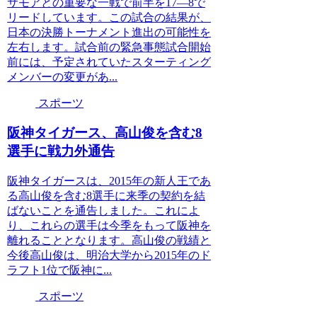
サモアとの重要な一戦で前半を17―8で
リードしています。この試合の結果が、
日本の決勝トーナメント進出の可能性を
左右します。試合前の緊急事態試合開始
前には、予定されていたスターティング
メンバーの変更があ...
スポーツ
阪神タイガース、高山俊を含む8
選手に戦力外通告
阪神タイガースは、2015年の新人王であ
る高山俊を含む8選手に来季の契約を結
ばないことを通告しました。これによ
り、これらの選手は今季をもって阪神を
離れることとなります。高山俊の戦績と
今後高山俊は、明治大学から2015年のド
ラフト1位で阪神に...
スポーツ