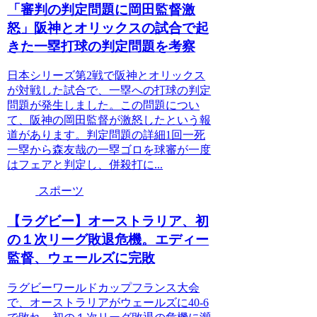
「審判の判定問題に岡田監督激
怒」阪神とオリックスの試合で起
きた一塁打球の判定問題を考察
日本シリーズ第2戦で阪神とオリックス
が対戦した試合で、一塁への打球の判定
問題が発生しました。この問題につい
て、阪神の岡田監督が激怒したという報
道があります。判定問題の詳細1回一死
一塁から森友哉の一塁ゴロを球審が一度
はフェアと判定し、併殺打に...
スポーツ
【ラグビー】オーストラリア、初
の１次リーグ敗退危機。エディー
監督、ウェールズに完敗
ラグビーワールドカップフランス大会
で、オーストラリアがウェールズに40-6