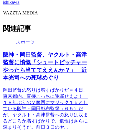
ishikawa
VAZZTA MEDIA
関連記事
スポーツ
阪神・岡田監督、ヤクルト・高津
監督に憤慨「シュートピッチャー
やったら当ててええんか？」 近
本光司への死球めぐり
岡田監督の怒りは増すばかりだ＝４日、
東京都内。直接こっちに謝罪せえよ！
１８年ぶりのＶ奪回にマジック１５とし
ている阪神・岡田彰布監督（６５）だ
が、ヤクルト・高津監督への怒りは収ま
るどころか増すばかりで、遺恨はさらに
深まりそうだ。前日３日のヤ...