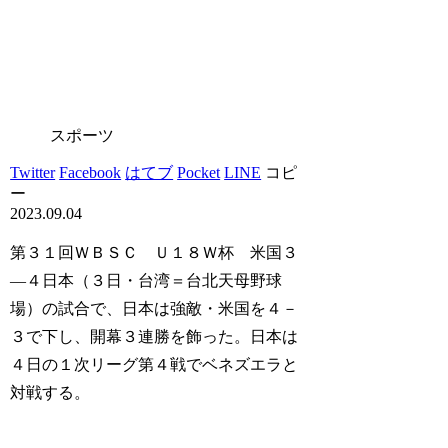
スポーツ
Twitter
Facebook
はてブ
Pocket
LINE
コピ
ー
2023.09.04
第３１回ＷＢＳＣ Ｕ１８Ｗ杯 米国３
―４日本（３日・台湾＝台北天母野球
場）の試合で、日本は強敵・米国を４－
３で下し、開幕３連勝を飾った。日本は
４日の１次リーグ第４戦でベネズエラと
対戦する。