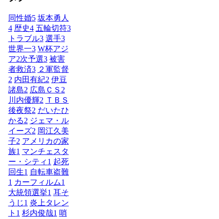
同性婚
5
坂本勇人
4
歴史
4
五輪切符
3
トラブル
3
選手
3
世界一
3
W杯アジ
ア2次予選
3
被害
者救済
3
２軍監督
2
内田有紀
2
伊豆
諸島
2
広島ＣＳ
2
川内優輝
2
ＴＢＳ
後夜祭
2
だいたひ
かる
2
ジェマ・ル
イーズ
2
岡江久美
子
2
アメリカの家
族
1
マンチェスタ
ー・シティ
1
起死
回生
1
自転車盗難
1
カーフィルム
1
大統領選挙
1
耳そ
うじ
1
炎上タレン
ト
1
杉内俊哉
1
哨