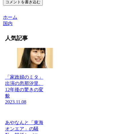
コメントを書き込む
ホーム
国内
人気記事
「家政婦のミタ」
出演の忽那汐里、
12年後の驚きの変
貌
2023.11.08
あやなんと「東海
オンエア」の騒