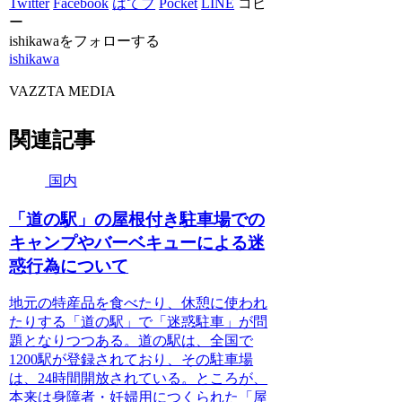
Twitter
Facebook
はてブ
Pocket
LINE
コピ
ー
ishikawaをフォローする
ishikawa
VAZZTA MEDIA
関連記事
国内
「道の駅」の屋根付き駐車場での
キャンプやバーベキューによる迷
惑行為について
地元の特産品を食べたり、休憩に使われ
たりする「道の駅」で「迷惑駐車」が問
題となりつつある。道の駅は、全国で
1200駅が登録されており、その駐車場
は、24時間開放されている。ところが、
本来は身障者・妊婦用につくられた「屋