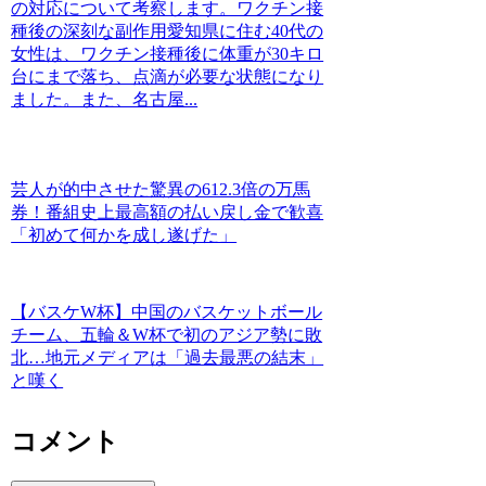
の対応について考察します。ワクチン接
種後の深刻な副作用愛知県に住む40代の
女性は、ワクチン接種後に体重が30キロ
台にまで落ち、点滴が必要な状態になり
ました。また、名古屋...
芸人が的中させた驚異の612.3倍の万馬
券！番組史上最高額の払い戻し金で歓喜
「初めて何かを成し遂げた」
【バスケW杯】中国のバスケットボール
チーム、五輪＆W杯で初のアジア勢に敗
北…地元メディアは「過去最悪の結末」
と嘆く
コメント