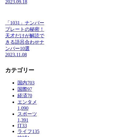
2023.09.18
「1031」ナンバー
プレートの秘密！
天才だけが解読で
きる語呂合わせナ
ンバー10選
2023.11.08
カテゴリー
国内
703
国際
97
経済
70
エンタメ
1,090
スポーツ
1,391
IT
33
ライフ
135