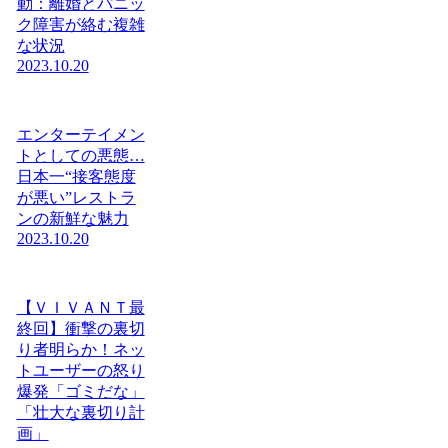
動：離婚とパニッ
ク障害が絡む複雑
な状況
2023.10.20
エンターテイメン
トとしての悪態…
日本一“接客態度
が悪い”レストラ
ンの新鮮な魅力
2023.10.20
【ＶＩＶＡＮＴ最
終回】衝撃の裏切
り者明らか！ネッ
トユーザーの怒り
爆発「ゴミだな」
「壮大な裏切り計
画」