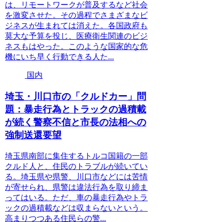
は、リモートワークが普及するなど社会
を激変させた。その過程でさまざまなビ
ジネスが生まれては消えた。各国政府も
莫大な予算を投じ、医療衛生関連のビジ
ネスもはやった。このような国家的な危
機にいち早く行動できる人た...
国内
埼玉・川口市の「クルドカー」問
題：暴走行為とトラックの過積載
が続く警察不信と市長の法相への
強制送還要望
埼玉県南部に集住するトルコ国籍の一部
クルド人と、住民のトラブルが続いてい
る。埼玉県や県警、川口市などには苦情
が寄せられ、県警は違法行為を取り締ま
ってはいる。ただ、車の暴走行為やトラ
ックの過積載などは収まらないという。
高まりつつある住民らの警...