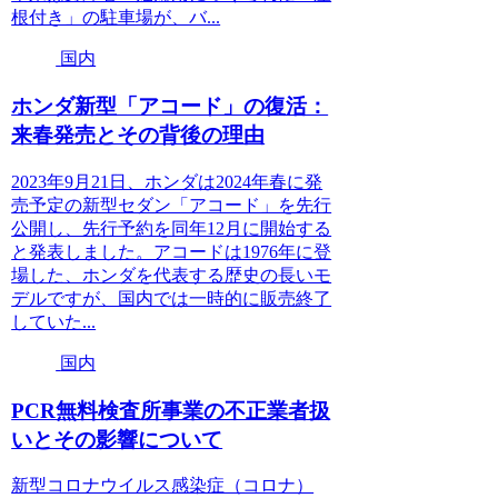
根付き」の駐車場が、バ...
国内
ホンダ新型「アコード」の復活：
来春発売とその背後の理由
2023年9月21日、ホンダは2024年春に発
売予定の新型セダン「アコード」を先行
公開し、先行予約を同年12月に開始する
と発表しました。アコードは1976年に登
場した、ホンダを代表する歴史の長いモ
デルですが、国内では一時的に販売終了
していた...
国内
PCR無料検査所事業の不正業者扱
いとその影響について
新型コロナウイルス感染症（コロナ）