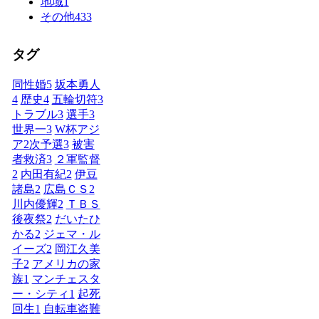
地域
1
その他
433
タグ
同性婚
5
坂本勇人
4
歴史
4
五輪切符
3
トラブル
3
選手
3
世界一
3
W杯アジ
ア2次予選
3
被害
者救済
3
２軍監督
2
内田有紀
2
伊豆
諸島
2
広島ＣＳ
2
川内優輝
2
ＴＢＳ
後夜祭
2
だいたひ
かる
2
ジェマ・ル
イーズ
2
岡江久美
子
2
アメリカの家
族
1
マンチェスタ
ー・シティ
1
起死
回生
1
自転車盗難