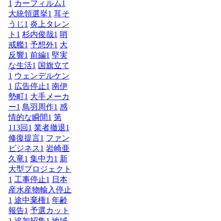
1
カーフィルム
1
大統領選挙
1
耳そ
うじ
1
炎上タレン
ト
1
杉内俊哉
1
哨
戒艦
1
予想外
1
大
反響
1
前編
1
堅実
な生活
1
国旗立て
1
ウェンデルケン
1
広告停止
1
南伊
勢町
1
大手メーカ
ー
1
鳥羽周作
1
感
情的な瞬間
1
第
113回
1
業者撤退
1
修復提言
1
ファン
ビジネス
1
岩崎亜
久竜
1
集中力
1
新
大型プロジェクト
1
工事停止
1
日本
産水産物輸入停止
1
途中棄権
1
年齢
報告
1
予選カット
1
追加招集
1
地域