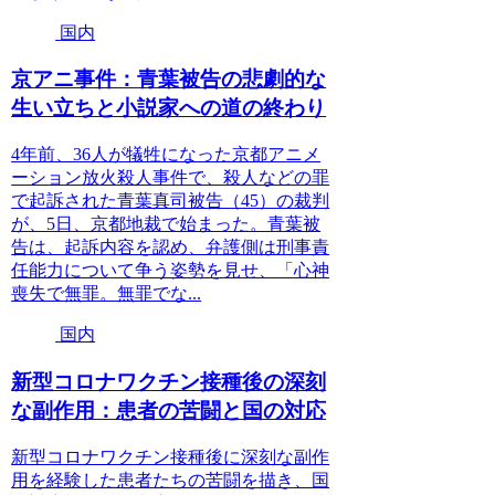
国内
京アニ事件：青葉被告の悲劇的な
生い立ちと小説家への道の終わり
4年前、36人が犠牲になった京都アニメ
ーション放火殺人事件で、殺人などの罪
で起訴された青葉真司被告（45）の裁判
が、5日、京都地裁で始まった。青葉被
告は、起訴内容を認め、弁護側は刑事責
任能力について争う姿勢を見せ、「心神
喪失で無罪。無罪でな...
国内
新型コロナワクチン接種後の深刻
な副作用：患者の苦闘と国の対応
新型コロナワクチン接種後に深刻な副作
用を経験した患者たちの苦闘を描き、国