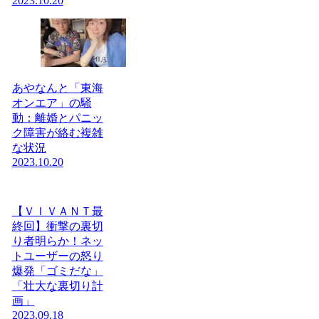
2023.10.20
あやなんと「東海
オンエア」の騒
動：離婚とパニッ
ク障害が絡む複雑
な状況
2023.10.20
【ＶＩＶＡＮＴ最
終回】衝撃の裏切
り者明らか！ネッ
トユーザーの怒り
爆発「ゴミだな」
「壮大な裏切り計
画」
2023.09.18