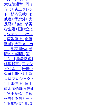
大統領選挙
1
耳そ
うじ
1
炎上タレン
ト
1
杉内俊哉
1
哨
戒艦
1
予想外
1
大
反響
1
前編
1
堅実
な生活
1
国旗立て
1
ウェンデルケン
1
広告停止
1
南伊
勢町
1
大手メーカ
ー
1
鳥羽周作
1
感
情的な瞬間
1
第
113回
1
業者撤退
1
修復提言
1
ファン
ビジネス
1
岩崎亜
久竜
1
集中力
1
新
大型プロジェクト
1
工事停止
1
日本
産水産物輸入停止
1
途中棄権
1
年齢
報告
1
予選カット
1
追加招集
1
地域