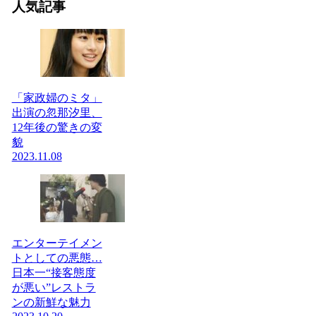
人気記事
「家政婦のミタ」
出演の忽那汐里、
12年後の驚きの変
貌
2023.11.08
エンターテイメン
トとしての悪態…
日本一“接客態度
が悪い”レストラ
ンの新鮮な魅力