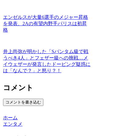
エンゼルスが大量6選手のメジャー昇格
を発表、2Aの有望内野手パリスは初昇
格
井上尚弥が明かした「Sバンタム級で戦
うべき4人」とフェザー級への挑戦…メ
イウェザーが発言したドーピング疑惑に
は「なんで？」と怒り？！
コメント
コメントを書き込む
ホーム
エンタメ