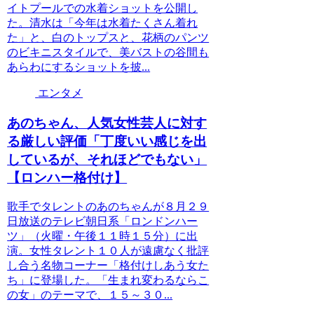
イトプールでの水着ショットを公開し
た。清水は「今年は水着たくさん着れ
た」と、白のトップスと、花柄のパンツ
のビキニスタイルで、美バストの谷間も
あらわにするショットを披...
エンタメ
あのちゃん、人気女性芸人に対す
る厳しい評価「丁度いい感じを出
しているが、それほどでもない」
【ロンハー格付け】
歌手でタレントのあのちゃんが８月２９
日放送のテレビ朝日系「ロンドンハー
ツ」（火曜・午後１１時１５分）に出
演。女性タレント１０人が遠慮なく批評
し合う名物コーナー「格付けしあう女た
ち」に登場した。「生まれ変わるならこ
の女」のテーマで、１５～３０...