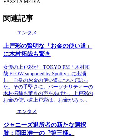
VAZZTA MEDIA
関連記事
エンタメ
上戸彩の賢明な「お金の使い道」
に木村拓哉も驚き
女優の上戸彩が、TOKYO FM「木村拓
哉 FLOW supported by Spotify」に出演
し、自身のお金の使い道について語っ
た。その手堅さに、パーソナリティーの
木村拓哉も驚きの声をあげた。上戸彩の
お金の使い道上戸彩は、お金があっ...
エンタメ
ジャニーズ退所者の新たな選択
肢：岡田准一の〝第三極〟