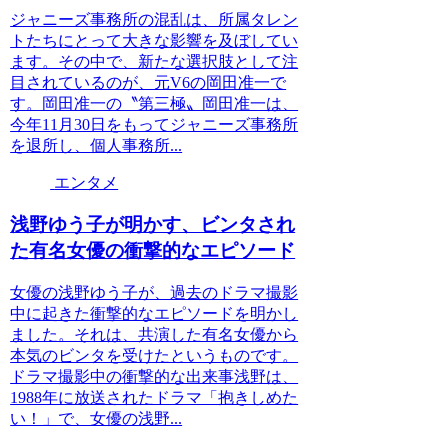
ジャニーズ事務所の混乱は、所属タレン
トたちにとって大きな影響を及ぼしてい
ます。その中で、新たな選択肢として注
目されているのが、元V6の岡田准一で
す。岡田准一の〝第三極〟岡田准一は、
今年11月30日をもってジャニーズ事務所
を退所し、個人事務所...
エンタメ
浅野ゆう子が明かす、ビンタされ
た有名女優の衝撃的なエピソード
女優の浅野ゆう子が、過去のドラマ撮影
中に起きた衝撃的なエピソードを明かし
ました。それは、共演した有名女優から
本気のビンタを受けたというものです。
ドラマ撮影中の衝撃的な出来事浅野は、
1988年に放送されたドラマ「抱きしめた
い！」で、女優の浅野...