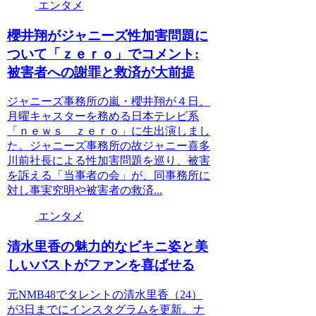
エンタメ
櫻井翔がジャニーズ性加害問題に
ついて「ｚｅｒｏ」でコメント:
被害者への謝罪と救済が大前提
ジャニーズ事務所の嵐・櫻井翔が４日、
月曜キャスターを務める日本テレビ系
「ｎｅｗｓ ｚｅｒｏ」に生出演しまし
た。ジャニーズ事務所の故ジャニー喜多
川前社長による性加害問題を巡り、被害
を訴える「当事者の会」が、同事務所に
対し事実究明や被害者の救済...
エンタメ
清水里香の魅力的なビキニ姿と美
しいバストがファンを喜ばせる
元NMB48でタレントの清水里香（24）
が3日までにインスタグラムを更新。ナ