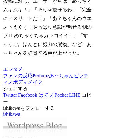
投稿に対し、ユーザーからは「めっちゃ
ムキムキ！」「そりゃ痩せるわ」「完全
にアスリートだ！」「あ？ちゃんのウエ
ストえぐぅ！やっぱり意識が魅せる側の
プロ めちゃくちゃカッコイイ！」「す
っっご。ほんとに努力の賜物」など、あ
～ちゃんを称賛する声が上がった。
エンタメ
ファンの反応
Perfume
あ～ちゃん
ピラテ
ィス
ボディメイク
シェアする
Twitter
Facebook
はてブ
Pocket
LINE
コピ
ー
ishikawaをフォローする
ishikawa