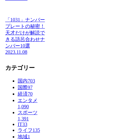
「1031」ナンバー
プレートの秘密！
天才だけが解読で
きる語呂合わせナ
ンバー10選
2023.11.08
カテゴリー
国内
703
国際
97
経済
70
エンタメ
1,090
スポーツ
1,391
IT
33
ライフ
135
地域
1