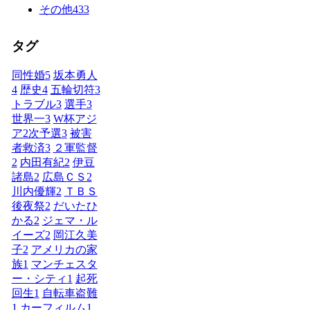
その他
433
タグ
同性婚
5
坂本勇人
4
歴史
4
五輪切符
3
トラブル
3
選手
3
世界一
3
W杯アジ
ア2次予選
3
被害
者救済
3
２軍監督
2
内田有紀
2
伊豆
諸島
2
広島ＣＳ
2
川内優輝
2
ＴＢＳ
後夜祭
2
だいたひ
かる
2
ジェマ・ル
イーズ
2
岡江久美
子
2
アメリカの家
族
1
マンチェスタ
ー・シティ
1
起死
回生
1
自転車盗難
1
カーフィルム
1