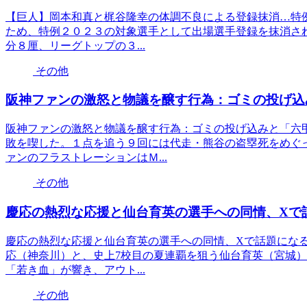
【巨人】岡本和真と梶谷隆幸の体調不良による登録抹消…特例
ため、特例２０２３の対象選手として出場選手登録を抹消さ
分８厘、リーグトップの３...
その他
阪神ファンの激怒と物議を醸す行為：ゴミの投げ込
阪神ファンの激怒と物議を醸す行為：ゴミの投げ込みと「六
敗を喫した。１点を追う９回には代走・熊谷の盗塁死をめぐ
ァンのフラストレーションはＭ...
その他
慶応の熱烈な応援と仙台育英の選手への同情、Xで
慶応の熱烈な応援と仙台育英の選手への同情、Xで話題になる
応（神奈川）と、史上7校目の夏連覇を狙う仙台育英（宮城
「若き血」が響き、アウト...
その他