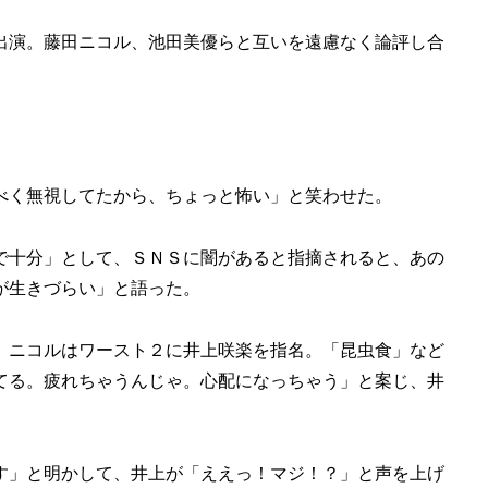
出演。藤田ニコル、池田美優らと互いを遠慮なく論評し合
べく無視してたから、ちょっと怖い」と笑わせた。
で十分」として、ＳＮＳに闇があると指摘されると、あの
が生きづらい」と語った。
、ニコルはワースト２に井上咲楽を指名。「昆虫食」など
てる。疲れちゃうんじゃ。心配になっちゃう」と案じ、井
。
す」と明かして、井上が「ええっ！マジ！？」と声を上げ