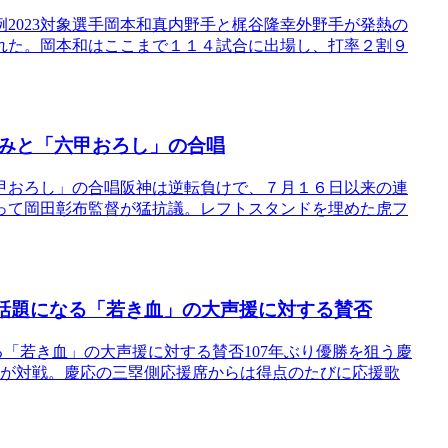
2023対象選手岡本和真内野手と梶谷隆幸外野手が発熱の
れた。岡本和はここまで１１４試合に出場し、打率２割９
みと「六甲おろし」の合唱
甲おろし」の合唱阪神は逆転負けで、７月１６日以来の連
って岡田彰布監督が猛抗議。レフトスタンドを埋めた虎フ
話題になる「若き血」の大声援に対する賛否
「若き血」の大声援に対する賛否107年ぶり優勝を狙う慶
）が対戦。慶応の三塁側応援席からは得点のたびに応援歌