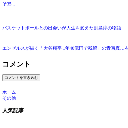
そ35...
バスケットボールとの出会いが人生を変えた副島淳の物語
エンゼルスが描く「大谷翔平 1年40億円で残留」の青写真
コメント
コメントを書き込む
ホーム
その他
人気記事