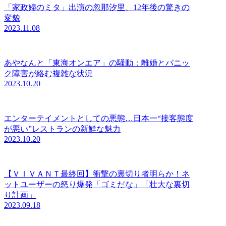
「家政婦のミタ」出演の忽那汐里、12年後の驚きの
変貌
2023.11.08
あやなんと「東海オンエア」の騒動：離婚とパニッ
ク障害が絡む複雑な状況
2023.10.20
エンターテイメントとしての悪態…日本一“接客態度
が悪い”レストランの新鮮な魅力
2023.10.20
【ＶＩＶＡＮＴ最終回】衝撃の裏切り者明らか！ネ
ットユーザーの怒り爆発「ゴミだな」「壮大な裏切
り計画」
2023.09.18