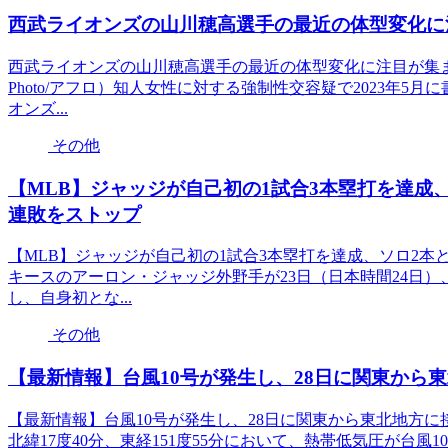
西武ライオンズの山川穂高選手の最近の体型変化に
西武ライオンズの山川穂高選手の最近の体型変化に注目が集まる
Photo/アフロ）知人女性に対する強制性交容疑で2023年
オンズ...
その他
【MLB】ジャッジが自己初の1試合3本塁打を達成、
連敗をストップ
【MLB】ジャッジが自己初の1試合3本塁打を達成、ソロ2本
キースのアーロン・ジャッジ外野手が23日（日本時間24日
し、自身初とな...
その他
【最新情報】台風10号が発生し、28日に関東から
【最新情報】台風10号が発生し、28日に関東から東北地方に
北緯17度40分、東経151度55分において、熱帯低気圧が台風