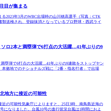
注目が集まる
2023年3月のWBC出場時の山川穂高選手（写真：CTK
5月に書類送検され、登録抹消となっているプロ野球・西武ライ
ソロ2本と満塁弾で6打点の大活躍…41年ぶりの9
と満塁弾で6打点の大活躍…41年ぶりの9連敗をストップヤン
）、本拠地でのナショナルズ戦に「2番・指名打者」で出場
東北地方に接近の可能性
接近の可能性気象庁によりますと、25日3時、南鳥島近海の
10号になりました。台風10号の進行状況台風は1時間におよ