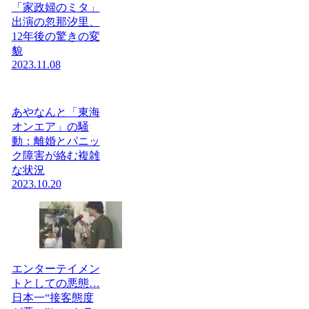
「家政婦のミタ」
出演の忽那汐里、
12年後の驚きの変
貌
2023.11.08
あやなんと「東海
オンエア」の騒
動：離婚とパニッ
ク障害が絡む複雑
な状況
2023.10.20
エンターテイメン
トとしての悪態…
日本一“接客態度