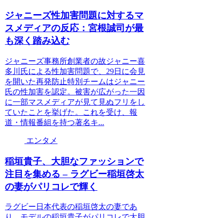
ジャニーズ性加害問題に対するマ
スメディアの反応：宮根誠司が最
も深く踏み込む
ジャニーズ事務所創業者の故ジャニー喜
多川氏による性加害問題で、29日に会見
を開いた再発防止特別チームはジャニー
氏の性加害を認定。被害が広がった一因
に一部マスメディアが見て見ぬフリをし
ていたことを挙げた。これを受け、報
道・情報番組を持つ著名キ...
エンタメ
稲垣貴子、大胆なファッションで
注目を集める – ラグビー稲垣啓太
の妻がパリコレで輝く
ラグビー日本代表の稲垣啓太の妻であ
り、モデルの稲垣貴子がパリコレで大胆