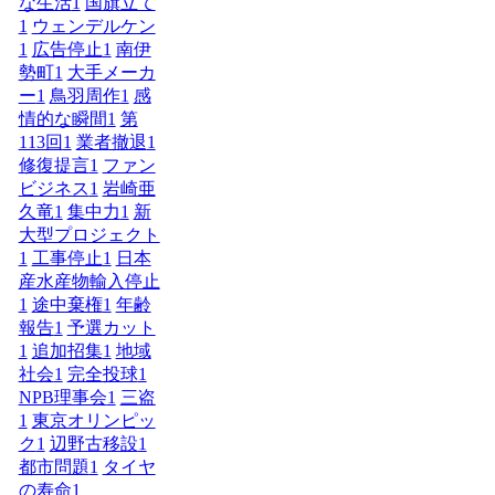
な生活
1
国旗立て
1
ウェンデルケン
1
広告停止
1
南伊
勢町
1
大手メーカ
ー
1
鳥羽周作
1
感
情的な瞬間
1
第
113回
1
業者撤退
1
修復提言
1
ファン
ビジネス
1
岩崎亜
久竜
1
集中力
1
新
大型プロジェクト
1
工事停止
1
日本
産水産物輸入停止
1
途中棄権
1
年齢
報告
1
予選カット
1
追加招集
1
地域
社会
1
完全投球
1
NPB理事会
1
三盗
1
東京オリンピッ
ク
1
辺野古移設
1
都市問題
1
タイヤ
の寿命
1