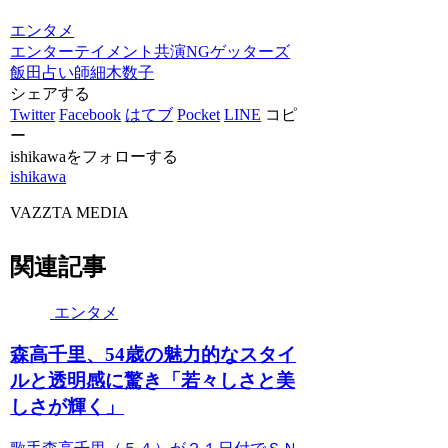
エンタメ
エンターテイメント
共演NG
ゲッターズ
飯田
占い師
細木数子
シェアする
Twitter
Facebook
はてブ
Pocket
LINE
コピ
ー
ishikawaをフォローする
ishikawa
VAZZTA MEDIA
関連記事
エンタメ
森高千里、54歳の魅力的なスタイ
ルと透明感に驚き「若々しさと美
しさが輝く」