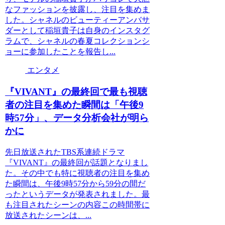
なファッションを披露し、注目を集めま
した。シャネルのビューティーアンバサ
ダーとして稲垣貴子は自身のインスタグ
ラムで、シャネルの春夏コレクションシ
ョーに参加したことを報告し...
エンタメ
『VIVANT』の最終回で最も視聴
者の注目を集めた瞬間は「午後9
時57分」、データ分析会社が明ら
かに
先日放送されたTBS系連続ドラマ
『VIVANT』の最終回が話題となりまし
た。その中でも特に視聴者の注目を集め
た瞬間は、午後9時57分から59分の間だ
ったというデータが発表されました。最
も注目されたシーンの内容この時間帯に
放送されたシーンは、...