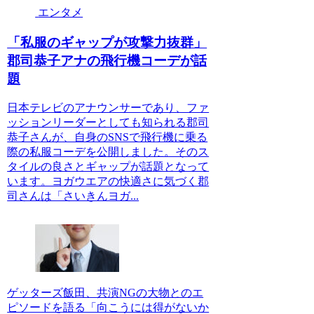
エンタメ
「私服のギャップが攻撃力抜群」
郡司恭子アナの飛行機コーデが話
題
日本テレビのアナウンサーであり、ファ
ッションリーダーとしても知られる郡司
恭子さんが、自身のSNSで飛行機に乗る
際の私服コーデを公開しました。そのス
タイルの良さとギャップが話題となって
います。ヨガウエアの快適さに気づく郡
司さんは「さいきんヨガ...
ゲッターズ飯田、共演NGの大物とのエ
ピソードを語る「向こうには得がないか