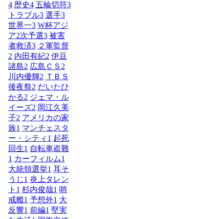
4
歴史
4
五輪切符
3
トラブル
3
選手
3
世界一
3
W杯アジ
ア2次予選
3
被害
者救済
3
２軍監督
2
内田有紀
2
伊豆
諸島
2
広島ＣＳ
2
川内優輝
2
ＴＢＳ
後夜祭
2
だいたひ
かる
2
ジェマ・ル
イーズ
2
岡江久美
子
2
アメリカの家
族
1
マンチェスタ
ー・シティ
1
起死
回生
1
自転車盗難
1
カーフィルム
1
大統領選挙
1
耳そ
うじ
1
炎上タレン
ト
1
杉内俊哉
1
哨
戒艦
1
予想外
1
大
反響
1
前編
1
堅実