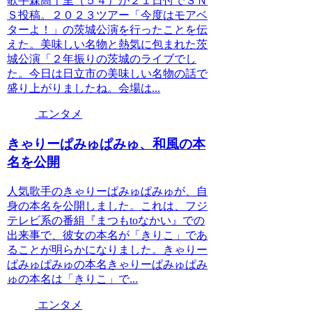
歌手森高千里（５４）が２１日付でＳＮ
Ｓ投稿。２０２３ツアー「今度はモアベ
ターよ！」の茨城公演を行ったことを伝
えた。美味しい名物と熱気に包まれた茨
城公演「２年振りの茨城のライブでし
た。今日は日立市の美味しい名物の話で
盛り上がりましたね。会場は...
エンタメ
きゃりーぱみゅぱみゅ、和風の本
名を公開
人気歌手のきゃりーぱみゅぱみゅが、自
身の本名を公開しました。これは、フジ
テレビ系の番組『まつもtoなかい』での
出来事で、彼女の本名が「きりこ」であ
ることが明らかになりました。きゃりー
ぱみゅぱみゅの本名きゃりーぱみゅぱみ
ゅの本名は「きりこ」で...
エンタメ