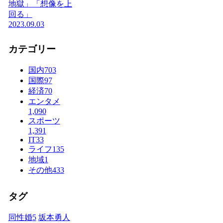
地獄」「想像を上
回る」
2023.09.03
カテゴリー
国内
703
国際
97
経済
70
エンタメ
1,090
スポーツ
1,391
IT
33
ライフ
135
地域
1
その他
433
タグ
同性婚
5
坂本勇人