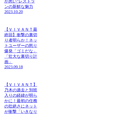
が悪い”レストラ
ンの新鮮な魅力
2023.10.20
【ＶＩＶＡＮＴ最
終回】衝撃の裏切
り者明らか！ネッ
トユーザーの怒り
爆発「ゴミだな」
「壮大な裏切り計
画」
2023.09.18
【ＶＩＶＡＮＴ】
乃木の過去と別班
入りの経緯が明ら
かに！最初の任務
の壮絶さにネット
が衝撃「いきなり