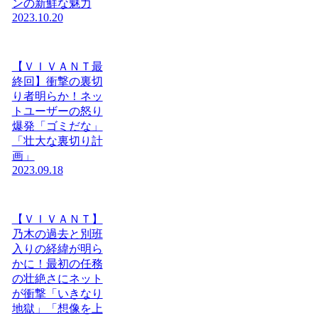
ンの新鮮な魅力
2023.10.20
【ＶＩＶＡＮＴ最
終回】衝撃の裏切
り者明らか！ネッ
トユーザーの怒り
爆発「ゴミだな」
「壮大な裏切り計
画」
2023.09.18
【ＶＩＶＡＮＴ】
乃木の過去と別班
入りの経緯が明ら
かに！最初の任務
の壮絶さにネット
が衝撃「いきなり
地獄」「想像を上