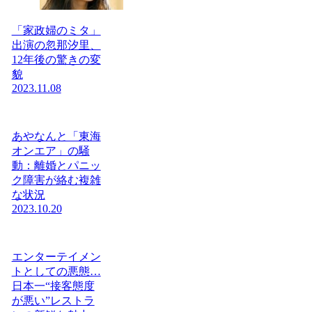
「家政婦のミタ」
出演の忽那汐里、
12年後の驚きの変
貌
2023.11.08
あやなんと「東海
オンエア」の騒
動：離婚とパニッ
ク障害が絡む複雑
な状況
2023.10.20
エンターテイメン
トとしての悪態…
日本一“接客態度
が悪い”レストラ