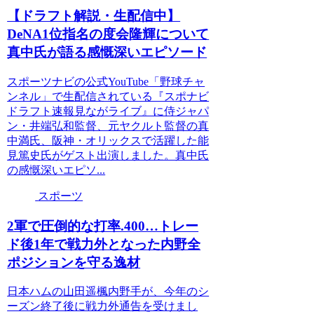
【ドラフト解説・生配信中】
DeNA1位指名の度会隆輝について
真中氏が語る感慨深いエピソード
スポーツナビの公式YouTube「野球チャ
ンネル」で生配信されている『スポナビ
ドラフト速報見ながライブ』に侍ジャパ
ン・井端弘和監督、元ヤクルト監督の真
中満氏、阪神・オリックスで活躍した能
見篤史氏がゲスト出演しました。真中氏
の感慨深いエピソ...
スポーツ
2軍で圧倒的な打率.400…トレー
ド後1年で戦力外となった内野全
ポジションを守る逸材
日本ハムの山田遥楓内野手が、今年のシ
ーズン終了後に戦力外通告を受けまし