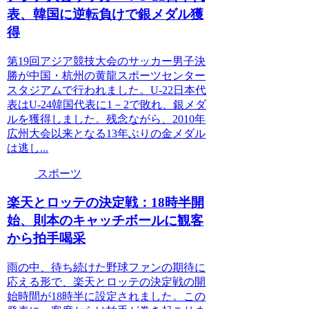
表、韓国に逆転負けで銀メダル獲
得
第19回アジア競技大会のサッカー男子決
勝が中国・杭州の黄龍スポーツセンター
スタジアムで行われました。U-22日本代
表はU-24韓国代表に1－2で敗れ、銀メダ
ルを獲得しました。残念ながら、2010年
広州大会以来となる13年ぶりの金メダル
は逃し...
スポーツ
楽天とロッテの決定戦：18時半開
始、則本のキャッチボールに観客
から拍手喝采
雨の中、待ち続けた野球ファンの期待に
応える形で、楽天とロッテの決定戦の開
始時間が18時半に設定されました。この