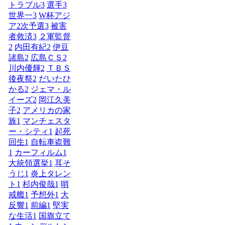
トラブル
3
選手
3
世界一
3
W杯アジ
ア2次予選
3
被害
者救済
3
２軍監督
2
内田有紀
2
伊豆
諸島
2
広島ＣＳ
2
川内優輝
2
ＴＢＳ
後夜祭
2
だいたひ
かる
2
ジェマ・ル
イーズ
2
岡江久美
子
2
アメリカの家
族
1
マンチェスタ
ー・シティ
1
起死
回生
1
自転車盗難
1
カーフィルム
1
大統領選挙
1
耳そ
うじ
1
炎上タレン
ト
1
杉内俊哉
1
哨
戒艦
1
予想外
1
大
反響
1
前編
1
堅実
な生活
1
国旗立て