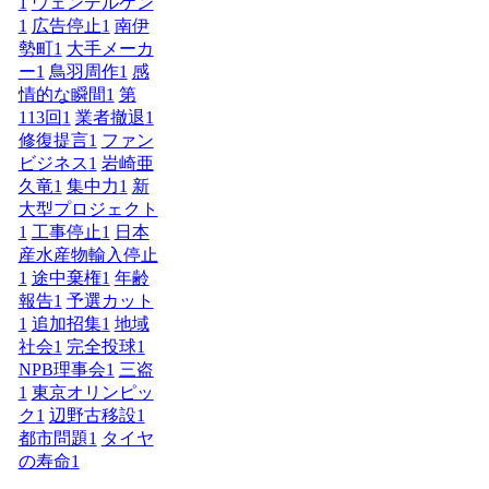
1
ウェンデルケン
1
広告停止
1
南伊
勢町
1
大手メーカ
ー
1
鳥羽周作
1
感
情的な瞬間
1
第
113回
1
業者撤退
1
修復提言
1
ファン
ビジネス
1
岩崎亜
久竜
1
集中力
1
新
大型プロジェクト
1
工事停止
1
日本
産水産物輸入停止
1
途中棄権
1
年齢
報告
1
予選カット
1
追加招集
1
地域
社会
1
完全投球
1
NPB理事会
1
三盗
1
東京オリンピッ
ク
1
辺野古移設
1
都市問題
1
タイヤ
の寿命
1