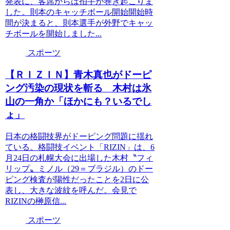
発表に、客席からは拍手が巻き起こりま
した。則本のキャッチボール開始開始時
間が決まると、則本選手が外野でキャッ
チボールを開始しました...
スポーツ
【ＲＩＺＩＮ】青木真也がドーピ
ング汚染の現状を斬る 木村は氷
山の一角か「ほかにも？いるでし
ょ」
日本の格闘技界がドーピング問題に揺れ
ている。格闘技イベント「RIZIN」は、6
月24日の札幌大会に出場した木村〝フィ
リップ〟ミノル（29＝ブラジル）のドー
ピング検査が陽性だったことを2日に公
表し、大きな波紋を呼んだ。会見で
RIZINの榊原信...
スポーツ