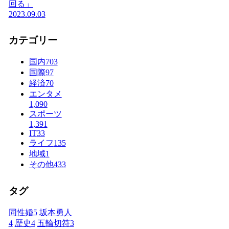
回る」
2023.09.03
カテゴリー
国内
703
国際
97
経済
70
エンタメ
1,090
スポーツ
1,391
IT
33
ライフ
135
地域
1
その他
433
タグ
同性婚
5
坂本勇人
4
歴史
4
五輪切符
3