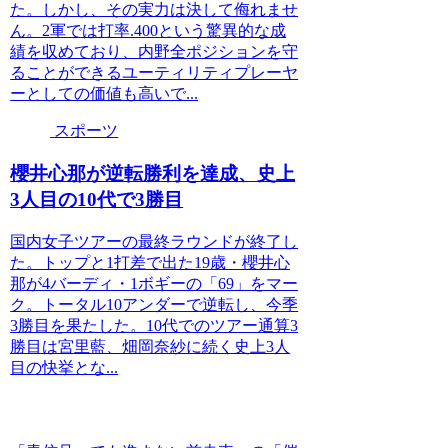
た。しかし、その実力は決して侮れませ
ん。2軍では打率.400という驚異的な成
績を収めており、内野全ポジションを守
ることができるユーティリティプレーヤ
ーとしての価値も高いで...
スポーツ
櫻井心那が逆転勝利を達成、史上
3人目の10代で3勝目
国内女子ツアーの最終ラウンドが終了し
た。トップと1打差で出た19歳・櫻井心
那が4バーディ・1ボギーの「69」をマー
ク。トータル10アンダーで逆転し、今季
3勝目を果たした。10代でのツアー通算3
勝目は宮里藍、畑岡奈紗に続く史上3人
目の快挙とな...