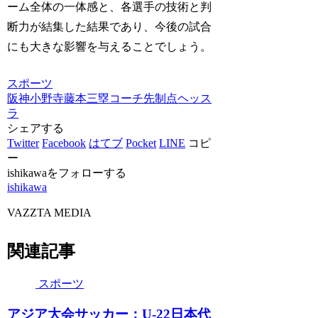
ーム全体の一体感と、各選手の技術と判
断力が結集した結果であり、今後の試合
にも大きな影響を与えることでしょう。
スポーツ
阪神
小野寺
藤本三塁コーチ
先制点
ヘッス
ラ
シェアする
Twitter
Facebook
はてブ
Pocket
LINE
コピ
ー
ishikawaをフォローする
ishikawa
VAZZTA MEDIA
関連記事
スポーツ
アジア大会サッカー：U-22日本代