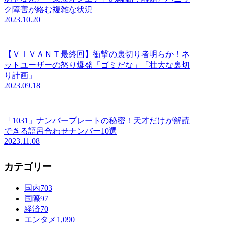
ク障害が絡む複雑な状況
2023.10.20
【ＶＩＶＡＮＴ最終回】衝撃の裏切り者明らか！ネ
ットユーザーの怒り爆発「ゴミだな」「壮大な裏切
り計画」
2023.09.18
「1031」ナンバープレートの秘密！天才だけが解読
できる語呂合わせナンバー10選
2023.11.08
カテゴリー
国内
703
国際
97
経済
70
エンタメ
1,090