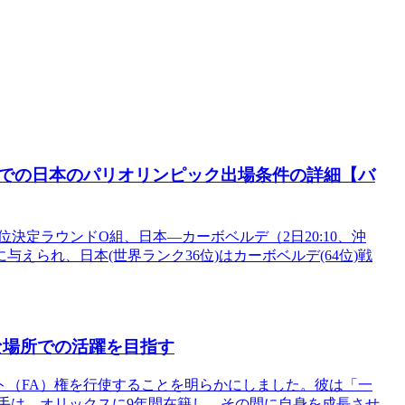
での日本のパリオリンピック出場条件の詳細【バ
位決定ラウンドO組、日本―カーボベルデ（2日20:10、沖
えられ、日本(世界ランク36位)はカーボベルデ(64位)戦
な場所での活躍を目指す
ト（FA）権を行使することを明らかにしました。彼は「一
手は、オリックスに9年間在籍し、その間に自身を成長させ