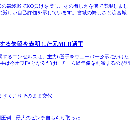
23の最終戦でKO負けを喫し、その悔しさを涙で表現しまし
の厳しい自己評価を示しています。宮城の悔しさと涙宮城
する失望を表明した元MLB選手
属するエンゼルスは、主力6選手をウェーバー公示にかけた
選手は今オフFAとなるだけにチーム総年俸を削減するのが狙
うずくまりそのまま交代
国圧倒 最大のピンチ自ら刈り取った