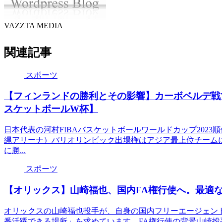
VAZZTA MEDIA
関連記事
スポーツ
【フィンランドの勝利とその影響】カーボベルデ戦
スケットボールW杯】
日本代表の河村FIBAバスケットボールワールドカップ2023順
縄アリーナ）パリオリンピック出場権はアジア最上位チームに与
に勝...
スポーツ
【オリックス】山崎福也、国内FA権行使へ。最適
オリックスの山崎福也投手が、自身の国内フリーエージェン
番活躍できる場所」を求めています。FA権行使の背景山崎投