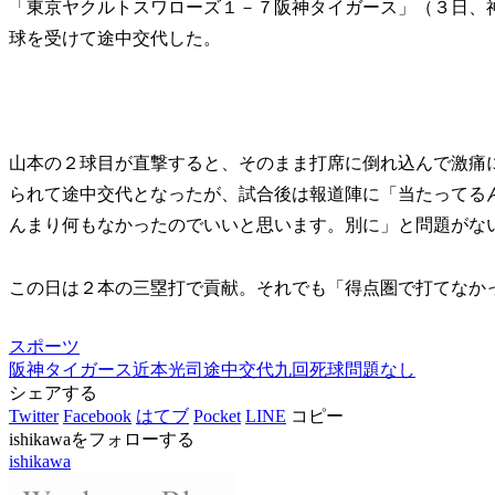
「東京ヤクルトスワローズ１－７阪神タイガース」（３日、
球を受けて途中交代した。
山本の２球目が直撃すると、そのまま打席に倒れ込んで激痛
られて途中交代となったが、試合後は報道陣に「当たってる
んまり何もなかったのでいいと思います。別に」と問題がな
この日は２本の三塁打で貢献。それでも「得点圏で打てなか
スポーツ
阪神タイガース
近本光司
途中交代
九回死球
問題なし
シェアする
Twitter
Facebook
はてブ
Pocket
LINE
コピー
ishikawaをフォローする
ishikawa