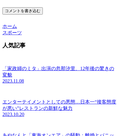
コメントを書き込む
ホーム
スポーツ
人気記事
「家政婦のミタ」出演の忽那汐里、12年後の驚きの
変貌
2023.11.08
エンターテイメントとしての悪態…日本一“接客態度
が悪い”レストランの新鮮な魅力
2023.10.20
あやなんと「東海オンエア」の騒動：離婚とパニッ