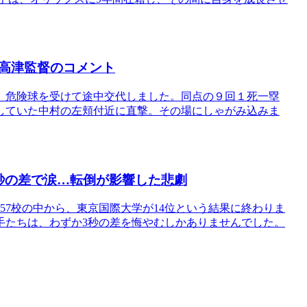
高津監督のコメント
、危険球を受けて途中交代しました。同点の９回１死一塁
していた中村の左頬付近に直撃。その場にしゃがみ込みま
秒の差で涙…転倒が影響した悲劇
た57校の中から、東京国際大学が14位という結果に終わりま
手たちは、わずか3秒の差を悔やむしかありませんでした。