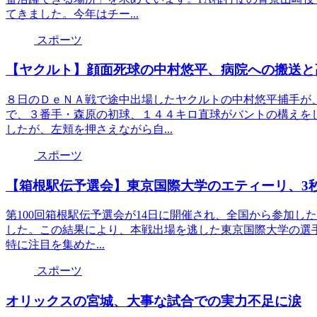
てきました。今年はチー...
スポーツ
【ヤクルト】顔面死球の中村悠平、病院への搬送と
８日のＤｅＮＡ戦で途中出場したヤクルトの中村悠平捕手が
で、３番手・森原の初球、１４４キロ直球がバントの構えを
したが、左頬を押さえながら自...
スポーツ
【箱根駅伝予選会】東京国際大学のエティーリ、3
第100回箱根駅伝予選会が14日に開催され、全国から参加し
した。この結果により、本戦出場を逃した東京国際大学の選
特に注目を集めた...
スポーツ
オリックスの宮城、大事な試合での実力不足に涙