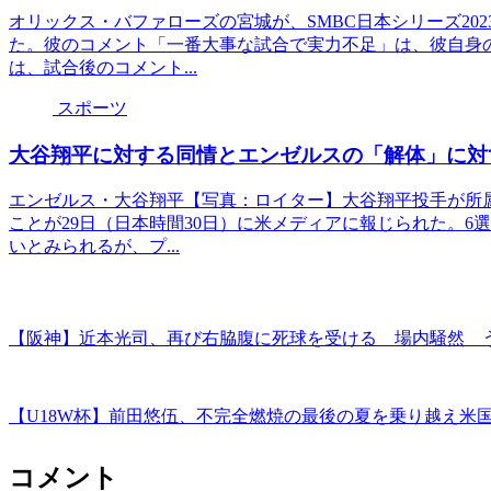
オリックス・バファローズの宮城が、SMBC日本シリーズ20
た。彼のコメント「一番大事な試合で実力不足」は、彼自身
は、試合後のコメント...
スポーツ
大谷翔平に対する同情とエンゼルスの「解体」に対
エンゼルス・大谷翔平【写真：ロイター】大谷翔平投手が所
ことが29日（日本時間30日）に米メディアに報じられた。6
いとみられるが、プ...
【阪神】近本光司、再び右脇腹に死球を受ける 場内騒然 
【U18W杯】前田悠伍、不完全燃焼の最後の夏を乗り越え米
コメント