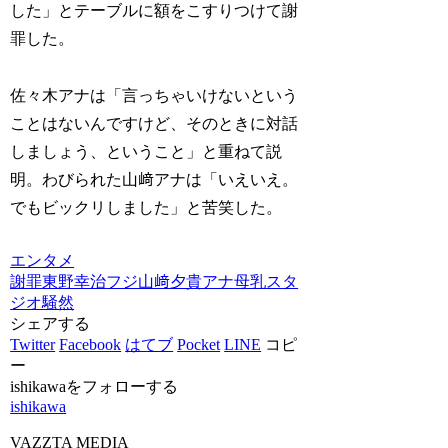
した」とテーブルに額をこすりつけて謝
罪した。
佐々木アナは「言っちゃいけないという
ことはないんですけど、そのときに対話
しましょう、ということ」と重ねて説
明。わびられた山﨑アナは「いえいえ。
でもビックリしました」と苦笑した。
エンタメ
謝罪
東野幸治
フジ山﨑夕貴アナ
母乳
スタ
ジオ騒然
シェアする
Twitter
Facebook
はてブ
Pocket
LINE
コピ
ー
ishikawaをフォローする
ishikawa
VAZZTA MEDIA