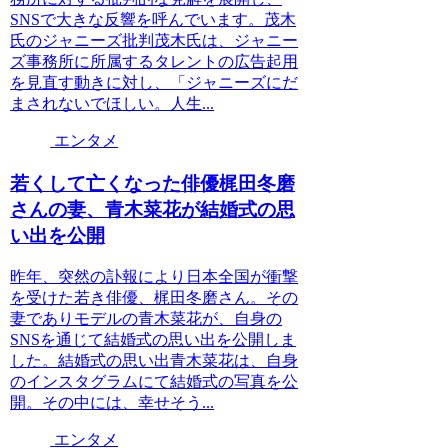
SNSで大きな反響を呼んでいます。茂木
氏のジャニーズ批判茂木氏は、ジャニー
ズ事務所に所属するタレントの広告起用
を見直す動きに対し、「ジャニーズにだ
まされないでほしい。人生...
エンタメ
若くして亡くなった俳優梶田冬磨
さんの妻、青木菜花が結婚式の思
い出を公開
昨年、突然の訃報により日本全国が衝撃
を受けた若き俳優、梶田冬磨さん。その
妻でありモデルの青木菜花が、自身の
SNSを通じて結婚式の思い出を公開しま
した。結婚式の思い出青木菜花は、自身
のインスタグラムにて結婚式の写真を公
開。その中には、幸せそう...
エンタメ