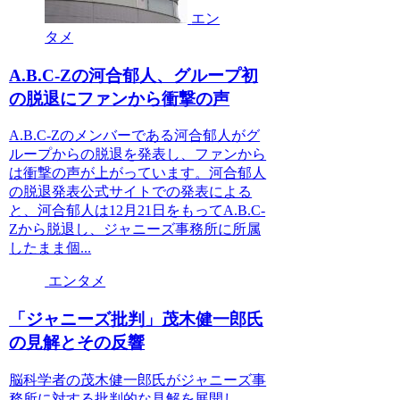
エン
タメ
A.B.C-Zの河合郁人、グループ初
の脱退にファンから衝撃の声
A.B.C-Zのメンバーである河合郁人がグ
ループからの脱退を発表し、ファンから
は衝撃の声が上がっています。河合郁人
の脱退発表公式サイトでの発表による
と、河合郁人は12月21日をもってA.B.C-
Zから脱退し、ジャニーズ事務所に所属
したまま個...
エンタメ
「ジャニーズ批判」茂木健一郎氏
の見解とその反響
脳科学者の茂木健一郎氏がジャニーズ事
務所に対する批判的な見解を展開し、