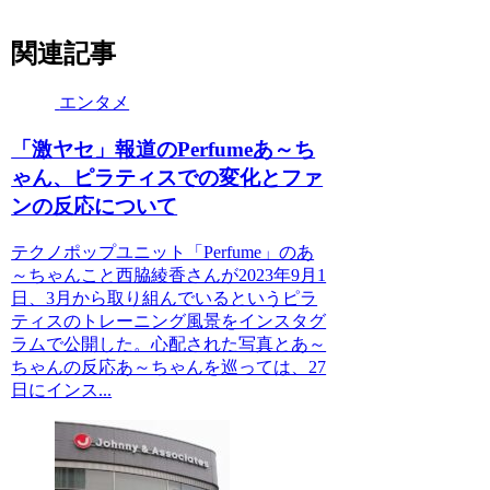
関連記事
エンタメ
「激ヤセ」報道のPerfumeあ～ち
ゃん、ピラティスでの変化とファ
ンの反応について
テクノポップユニット「Perfume」のあ
～ちゃんこと西脇綾香さんが2023年9月1
日、3月から取り組んでいるというピラ
ティスのトレーニング風景をインスタグ
ラムで公開した。心配された写真とあ～
ちゃんの反応あ～ちゃんを巡っては、27
日にインス...