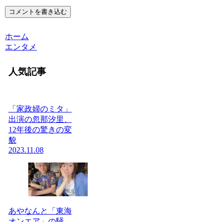
コメントを書き込む
ホーム
エンタメ
人気記事
「家政婦のミタ」
出演の忽那汐里、
12年後の驚きの変
貌
2023.11.08
あやなんと「東海
オンエア」の騒