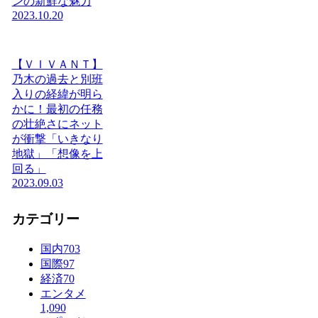
ンの新鮮な魅力
2023.10.20
【ＶＩＶＡＮＴ】
乃木の過去と別班
入りの経緯が明ら
かに！最初の任務
の壮絶さにネット
が衝撃「いきなり
地獄」「想像を上
回る」
2023.09.03
カテゴリー
国内
703
国際
97
経済
70
エンタメ
1,090