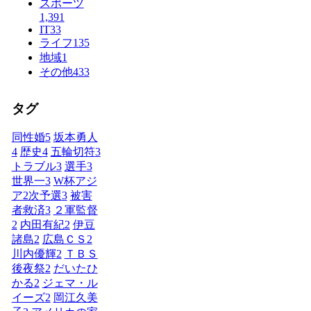
スポーツ
1,391
IT
33
ライフ
135
地域
1
その他
433
タグ
同性婚
5
坂本勇人
4
歴史
4
五輪切符
3
トラブル
3
選手
3
世界一
3
W杯アジ
ア2次予選
3
被害
者救済
3
２軍監督
2
内田有紀
2
伊豆
諸島
2
広島ＣＳ
2
川内優輝
2
ＴＢＳ
後夜祭
2
だいたひ
かる
2
ジェマ・ル
イーズ
2
岡江久美