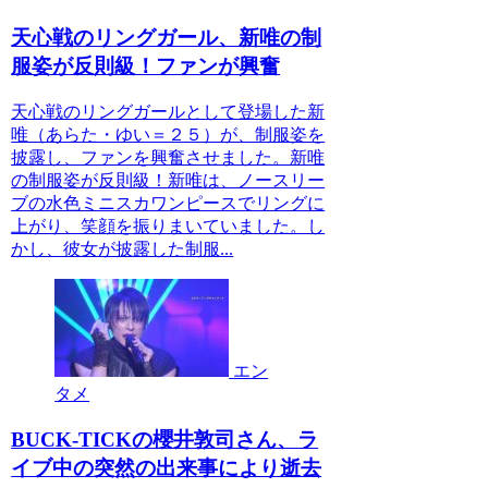
天心戦のリングガール、新唯の制
服姿が反則級！ファンが興奮
天心戦のリングガールとして登場した新
唯（あらた・ゆい＝２５）が、制服姿を
披露し、ファンを興奮させました。新唯
の制服姿が反則級！新唯は、ノースリー
ブの水色ミニスカワンピースでリングに
上がり、笑顔を振りまいていました。し
かし、彼女が披露した制服...
エン
タメ
BUCK-TICKの櫻井敦司さん、ラ
イブ中の突然の出来事により逝去