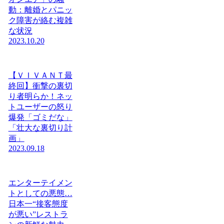
動：離婚とパニッ
ク障害が絡む複雑
な状況
2023.10.20
【ＶＩＶＡＮＴ最
終回】衝撃の裏切
り者明らか！ネッ
トユーザーの怒り
爆発「ゴミだな」
「壮大な裏切り計
画」
2023.09.18
エンターテイメン
トとしての悪態…
日本一“接客態度
が悪い”レストラ