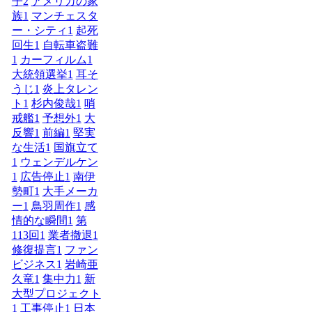
子
2
アメリカの家
族
1
マンチェスタ
ー・シティ
1
起死
回生
1
自転車盗難
1
カーフィルム
1
大統領選挙
1
耳そ
うじ
1
炎上タレン
ト
1
杉内俊哉
1
哨
戒艦
1
予想外
1
大
反響
1
前編
1
堅実
な生活
1
国旗立て
1
ウェンデルケン
1
広告停止
1
南伊
勢町
1
大手メーカ
ー
1
鳥羽周作
1
感
情的な瞬間
1
第
113回
1
業者撤退
1
修復提言
1
ファン
ビジネス
1
岩崎亜
久竜
1
集中力
1
新
大型プロジェクト
1
工事停止
1
日本