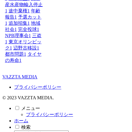
産水産物輸入停止
1
途中棄権
1
年齢
報告
1
予選カット
1
追加招集
1
地域
社会
1
完全投球
1
NPB理事会
1
三盗
1
東京オリンピッ
ク
1
辺野古移設
1
都市問題
1
タイヤ
の寿命
1
VAZZTA MEDIA
プライバシーポリシー
© 2023 VAZZTA MEDIA.
メニュー
プライバシーポリシー
ホーム
検索