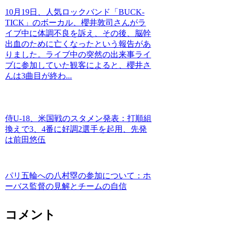
10月19日、人気ロックバンド「BUCK-
TICK」のボーカル、櫻井敦司さんがラ
イブ中に体調不良を訴え、その後、脳幹
出血のために亡くなったという報告があ
りました。ライブ中の突然の出来事ライ
ブに参加していた観客によると、櫻井さ
んは3曲目が終わ...
侍U-18、米国戦のスタメン発表：打順組
換えで3、4番に好調2選手を起用、先発
は前田悠伍
パリ五輪への八村塁の参加について：ホ
ーバス監督の見解とチームの自信
コメント